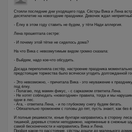
Стояли последние дни уходящего года. Сёстры Вика и Лена встр
десятилетие на новогодние праздники. Девочек ждал неприятны
- Ёлку в этом году ставить не будем, у тёти Нади аллергия.
Лена прошептала сестре:
- И почему этой тётке не сиделось дома?
На что Вика с невозмутимым видом громко сказала:
- Выйдем, надо кое-что обсудить.
Досада переполняла сестёр, настроение праздника моментально 
предстоящие торжества было всячески угодить долгожданной го
- Это невозможно, - причитала Вика - это неуважение к праздник
под ёлку.
- Полагаю, под мамин фикус, - с сарказмом ответила Лена.
- Не хотят соблюдать «новогодние» правила, тогда и мы нарушим
одни в лес.
- Ага, - ответила Лена, - и по глубокому снегу будем бегать.
- Обязательно промокнем с головы до пят, пусть знают, как без 
И полные решимости, юные бунтари направились в сторону леса
тишиной, деревья стояли неподвижно, наряженные в снежные шуб
самой бесконечности и направились Вика и Лена.
Пройдя какое-то расстояние, сёстры дошли до маленького домика