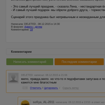
- Это самый лучший праздник, - сказала Лена, - нестандартная 
- И самый лучший подарок- мы обрели доброго друга, - торжеств
Сценарий этого праздника был непривычным и неожиданным для 
Написала: DELETED , 08.12.2015 в 14:30
В форуме:
Адвего - детям
Комментариев:
18
Комментарии
Написать комментарий
Последние комментарии
DELETED
написал 08.12.2015 в 21:06
мило, правда,мило. но что-то я педофилами запугана и п
кажется мне благостным
#1
Ответить
/
Цитировать
/
Скрыть ветку
sofiya_AL-2011
написала 09.12.2015 в 13:53
в ответ на