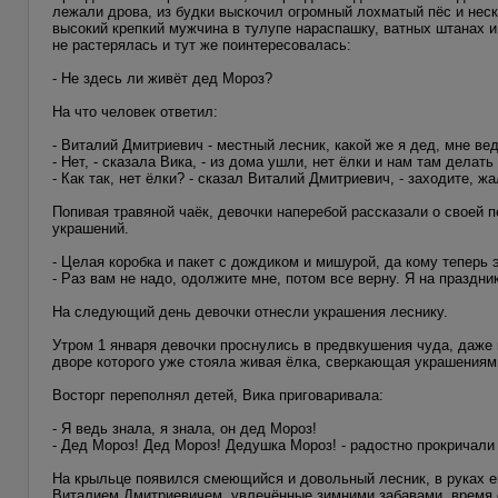
лежали дрова, из будки выскочил огромный лохматый пёс и неск
высокий крепкий мужчина в тулупе нараспашку, ватных штанах и
не растерялась и тут же поинтересовалась:
- Не здесь ли живёт дед Мороз?
На что человек ответил:
- Виталий Дмитриевич - местный лесник, какой же я дед, мне ве
- Нет, - сказала Вика, - из дома ушли, нет ёлки и нам там делать
- Как так, нет ёлки? - сказал Виталий Дмитриевич, - заходите, ж
Попивая травяной чаёк, девочки наперебой рассказали о своей 
украшений.
- Целая коробка и пакет с дождиком и мишурой, да кому теперь 
- Раз вам не надо, одолжите мне, потом все верну. Я на праздник
На следующий день девочки отнесли украшения леснику.
Утром 1 января девочки проснулись в предвкушения чуда, даже
дворе которого уже стояла живая ёлка, сверкающая украшениям
Восторг переполнял детей, Вика приговаривала:
- Я ведь знала, я знала, он дед Мороз!
- Дед Мороз! Дед Мороз! Дедушка Мороз! - радостно прокричали
На крыльце появился смеющийся и довольный лесник, в руках е
Виталием Дмитриевичем, увлечённые зимними забавами, время о