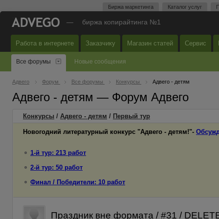
Биржа маркетинга
Каталог услуг
П
—
биржа копирайтинга №1
Работа в интернете
Заказчику
Магазин статей
Сервис
Все форумы
Новые сообщения
Адвего
Форум
Все форумы
Конкурсы
Адвего - детям
Адвего - детям — Форум Адвего
Конкурсы
/
Адвего - детям
/
Первый
тур
Новогодний литературный конкурс "Адвего - детям!"-
Обсужд
1-й тур: 213 работ
2-й тур: 50 работ
Финал / Победители: 10 работ
Праздник вне формата / #31 / DELET