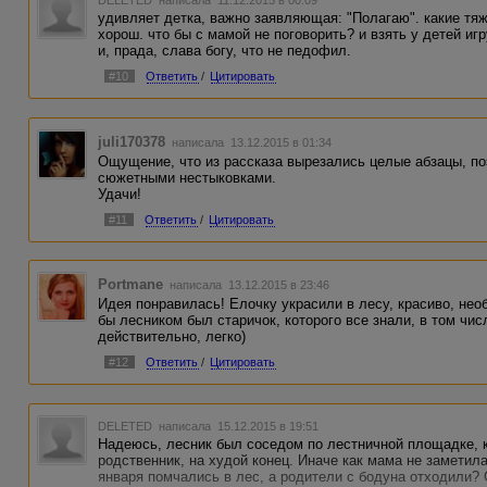
DELETED
написала 11.12.2015 в 00:09
удивляет детка, важно заявляющая: "Полагаю". какие тя
хорош. что бы с мамой не поговорить? и взять у детей иг
и, прада, слава богу, что не педофил.
#10
Ответить
/
Цитировать
juli170378
написала 13.12.2015 в 01:34
Ощущение, что из рассказа вырезались целые абзацы, по
сюжетными нестыковками.
Удачи!
#11
Ответить
/
Цитировать
Portmane
написала 13.12.2015 в 23:46
Идея понравилась! Елочку украсили в лесу, красиво, не
бы лесником был старичок, которого все знали, в том чис
действительно, легко)
#12
Ответить
/
Цитировать
DELETED
написала 15.12.2015 в 19:51
Надеюсь, лесник был соседом по лестничной площадке, к
родственник, на худой конец. Иначе как мама не заметил
января помчались в лес, а родители с бодуна отходили? 