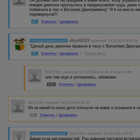
Он должен был на праздник к маме ехать, елку украшать
января девочки проснулись в предвкушения чуда, даже 
побежали в лес к Виталию Дмитриевичу" Я б на месте м
перевернула!!!
#4
Ответить
/
Цитировать
altysh2015
Лучший комментарий
написала 10.12.2015 в 00:19
"Целый день девочки провели в лесу с Виталием Дмитрие
#5
Ответить
/
Цитировать
/
Скрыть ветку
DELETED
написала 17.12.2015 в 12:46
в ответ на #5
они там еще и увлекались, забавами
#16
Ответить
/
Цитировать
DELETED
написал 10.12.2015 в 01:27
Из-за какой-то елки дети плюнули на маму и ускакали в 
#6
Ответить
/
Цитировать
Лучший комментарий
DELETED
написала 10.12.2015 в 20:19
Дикая куча несуразностей. Раз девочек послали встречат