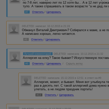
по 7-8 лет, наверно лет по 12 хотя бы... А в 12 лет угро
тупо. А также спрашивать в таком возрасте "а не дед ли 
#7
Ответить
/
Цитировать
DELETED
написал 10.12.2015 в 21:19
Обманул Виталий Дмитриевич? Собирался к маме, а не п
А написано хорошо, легко читается.
#8
Ответить
/
Цитировать
Лучший комментарий
DELETED
написала 10.12.2015 в 21:32
Аллергия на елку? Такое бывает? Искусственную постави
#9
Ответить
/
Цитировать
/
Скрыть ветку
DELETED
написала 15.12.2015 в 12:51
в ответ на #9
Аллергия, может, и бывает. Меня вот улыбнула т
раз в десять лет. С такой аллергией дома нужно 
улетать, а не людям праздник портить!
#13
Ответить
/
Цитировать