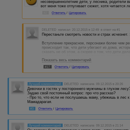
несовершеннолетние дети, у лесника, родители ви
вот меня тоже отпугивает сюжет, хотя читается л
#2
Ответить
/
Цитировать
DELETED
написал 20.12.2015 в 12:49
в ответ на #1
Перестаньте смотреть новости и страх исчезнет. 
Вступление прекрасное, персонажи более чем ре
происходит так, что дети убегают из дома, исто
сказать не об этом, а скорее о том, что дети дел
раз наоборот. Мораль присутствует, сюжетная ли
Показать весь комментарий
добрая развязка, что еще нужно для детского ра
#17
Ответить
/
Цитировать
Лучший комментарий
DELETED
написала 09.12.2015 в 20:26
Девочки в гостях у постороннего мужчины в глухом ле
Задаю свой постоянный вопрос: про что рассказ?
- Про то, что если не послушаешь маму, убежишь в лес к
Мамадарагая.
#3
Ответить
/
Цитировать
Лучший комментарий
DELETED
написала 09.12.2015 в 21:14