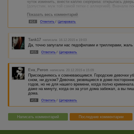
чуток изменить, внести каплю сюрприза: открылась дверь,
(допустим, муж той самой тетки с аллергией). Вначале п
представила дядьку с детками в лесу, видимо, детектив
Показать весь комментарий
на ночь глядя додумываю.
#14
Ответить
/
Цитировать
Tank17
написала 16.12.2015 в 19:03
Да, точно запугали нас педофилами и триллерами, жаль 
#15
Ответить
/
Цитировать
Eva_Peron
написала 20.12.2015 в 15:09
Присоединяюсь к сомневающимся. Городские девочки убе
сном, ни духом? Девочки, резвящиеся в доме постороннег
годов, но не для нашего времени, когда полно криминала
даже на минуту, когда он за угол дома забежал, а вы пи
дома.
#18
Ответить
/
Цитировать
Написать комментарий
Последние комментарии