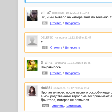
e-li_a7
написала 10.12.2015 в 19:48
Эх, и мы бывало на камере вниз по течению К
#7
Ответить
/
Цитировать
DELETED
написала 11.12.2015 в 21:47
+
#8
Ответить
/
Цитировать
D_alina
написала 12.12.2015 в 16:45
Понравилось
#9
Ответить
/
Цитировать
rin8351
написала 16.12.2015 в 19:48
Пропал интерес после первого оскорбляющего 
а мои родственники взрослые воспринимают е
Дочитала, интерес не появился.
#10
Ответить
/
Цитировать