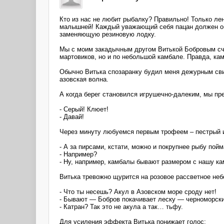
Кто из нас не любит рыбалку? Правильно! Только ле
малышней! Каждый уважающий себя пацан должен обя
заменяющую резиновую лодку.
Мы с моим закадычным другом Витькой Бобровым сч
мартовиков, но и по небольшой камбале. Правда, кам
Обычно Витька спозаранку будил меня дежурным свис
азовская волна.
А когда берег становился игрушечно-далеким, мы п
- Серый! Клюет!
- Давай!
Через минуту любуемся первым трофеем – пестрый и
- А за пирсами, кстати, можно и покрупнее рыбу пойм
- Например?
- Ну, например, камбалы бывают размером с нашу к
Витька тревожно щурится на розовое рассветное неб
- Что ты несешь? Акул в Азовском море сроду нет!
- Бывают — Бобров покачивает леску — черноморск
- Катран? Так это не акула а так… тьфу.
Для усиления эффекта Витька понижает голос: