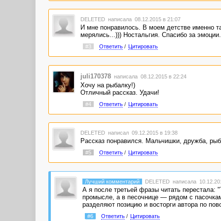
DELETED
написала 08.12.2015 в 21:07
И мне понравилось. В моем детстве именно та
мерялись...))) Ностальгия. Спасибо за эмоции.
#3
Ответить
/
Цитировать
juli170378
написала 08.12.2015 в 22:24
Хочу на рыбалку!)
Отличный рассказ. Удачи!
#4
Ответить
/
Цитировать
DELETED
написал 09.12.2015 в 19:38
Рассказ понравился. Мальчишки, дружба, рыб
#5
Ответить
/
Цитировать
Лучший комментарий
DELETED
написала 10.12.201
А я после третьей фразы читать перестала: 
промысле, а в песочнице — рядом с пасочкам
разделяют позицию и восторги автора по пов
#6
Ответить
/
Цитировать