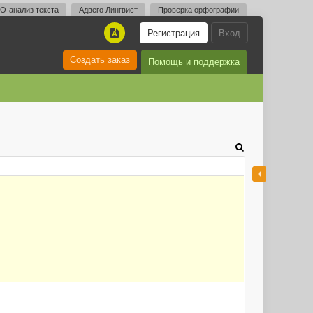
O-анализ текста
Адвего Лингвист
Проверка орфографии
Регистрация
Вход
A
Создать заказ
Помощь и поддержка