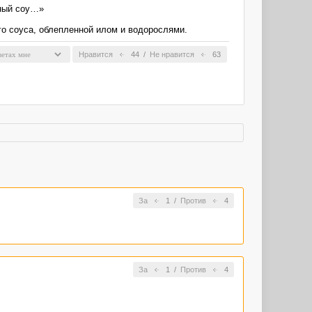
тный соу…»
го соуса, облепленной илом и водорослями.
Нравится
44
/
Не нравится
63
За
1
/
Против
4
За
1
/
Против
4