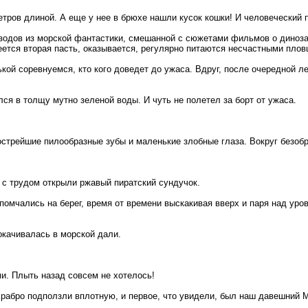
метров длиной. А еще у нее в брюхе нашли кусок кошки! И человеческий п
одов из морской фантастики, смешанной с сюжетами фильмов о диноза
еется вторая пасть, оказывается, регулярно питаются несчастными пло
кой соревнуемся, кто кого доведет до ужаса. Вдруг, после очередной 
ся в толщу мутно зеленой воды. И чуть не полетел за борт от ужаса.
 острейшие пилообразные зубы и маленькие злобные глаза. Вокруг безоб
о с трудом открыли ржавый пиратский сундучок.
омчались на берег, время от времени выскакивая вверх и паря над уро
окачивалась в морской дали.
и. Плыть назад совсем не хотелось!
 храбро подползли вплотную, и первое, что увидели, был наш давешний