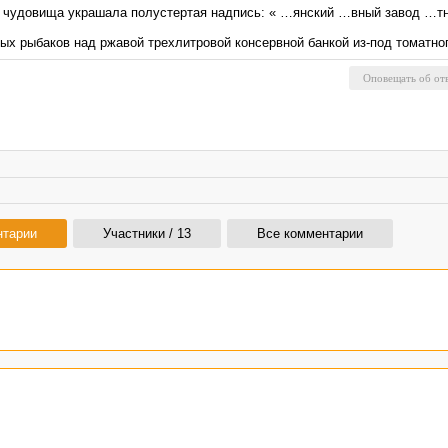
ин чудовища украшала полустертая надпись: « …янский …вный завод …
тых рыбаков над ржавой трехлитровой консервной банкой из-под томатно
нтарии
Участники / 13
Все комментарии