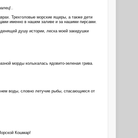
алец!..
врах. Трехголовые морские ящеры, а также дети
вцами именно в нашем заливе и за нашими пирсами.
леденящей душу истории, леска моей закидушки
разной морды колыхалась ядовито-зеленая грива.
внем воды, словно летучие рыбы, спасающиеся от
 Морской Кошмар!