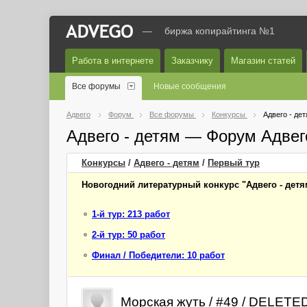
—
биржа копирайтинга №1
Работа в интернете
Заказчику
Магазин статей
Все форумы
Новые сообщения
Адвего
Форум
Все форумы
Конкурсы
Адвего - де
Адвего - детям — Форум Адвег
Конкурсы
/
Адвего - детям
/
Первый
тур
Новогодний литературный конкурс "Адвего - детя
1-й тур: 213 работ
2-й тур: 50 работ
Финал / Победители: 10 работ
Морская жуть / #49 / DELETE