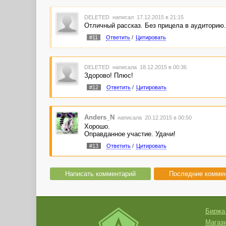
DELETED
написал 17.12.2015 в 21:15
Отличный рассказ. Без прицела в аудиторию
#11
Ответить
/
Цитировать
DELETED
написала 18.12.2015 в 00:36
Здорово! Плюс!
#12
Ответить
/
Цитировать
Anders_N
написала 20.12.2015 в 00:50
Хорошо.
Оправданное участие. Удачи!
#13
Ответить
/
Цитировать
Написать комментарий
Последние комме
Биржа
Магази