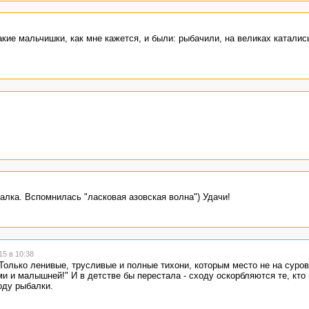
кие мальчишки, как мне кажется, и были: рыбачили, на великах каталис
алка. Вспомнилась "ласковая азовская волна") Удачи!
5 в 10:38
"Только ленивые, трусливые и полные тихони, которым место не на суро
и и малышней!" И в детстве бы перестала - сходу оскорбляются те, кто 
оду рыбалки.