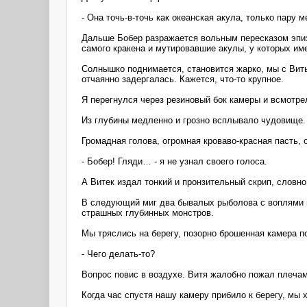
- Она точь-в-точь как океанская акула, только пару 
Дальше Бобер разражается вольным пересказом эпиз
самого кракена и мутировавшие акулы, у которых им
Солнышко поднимается, становится жарко, мы с Вить
отчаянно задергалась. Кажется, что-то крупное.
Я перегнулся через резиновый бок камеры и всмотрел
Из глубины медленно и грозно всплывало чудовище.
Громадная голова, огромная кроваво-красная пасть,
- Бобер! Гляди… - я не узнал своего голоса.
А Витек издал тонкий и пронзительный скрип, словн
В следующий миг два бывалых рыболова с воплями п
страшных глубинных монстров.
Мы тряслись на берегу, позорно брошенная камера п
- Чего делать-то?
Вопрос повис в воздухе. Витя жалобно пожал плечам
Когда час спустя нашу камеру прибило к берегу, мы