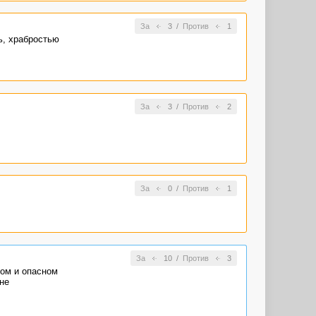
За
3
/
Против
1
ь, храбростью
За
3
/
Против
2
За
0
/
Против
1
За
10
/
Против
3
вом и опасном
не