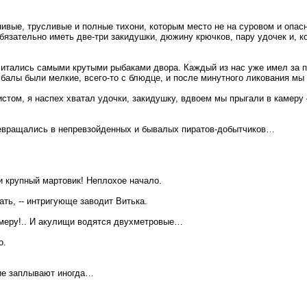
нивые, трусливые и полные тихони, которым место не на суровом и опас
зательно иметь две-три закидушки, дюжину крючков, пару удочек и, к
итались самыми крутыми рыбаками двора. Каждый из нас уже имел за п
балы были мелкие, всего-то с блюдце, и после минутного ликования мы и
том, я наспех хватал удочки, закидушку, вдвоем мы прыгали в камеру 
ревращались в непревзойденных и бывалых пиратов-добытчиков…
 крупный мартовик! Неплохое начало.
ать, -- интригующе заводит Витька.
амеру!.. И акулищи водятся двухметровые…
о.
ие заплывают иногда…