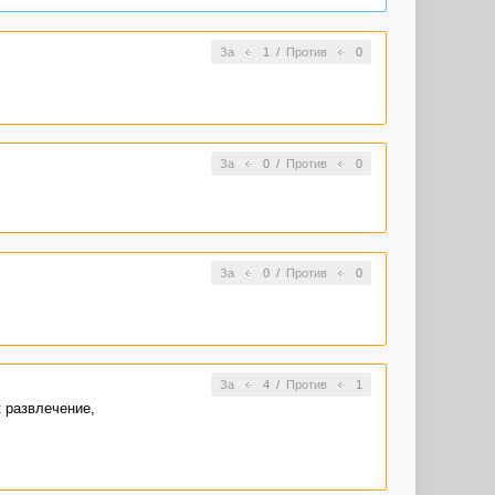
За
1
/
Против
0
За
0
/
Против
0
За
0
/
Против
0
За
4
/
Против
1
 развлечение,