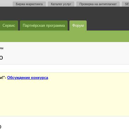
Биржа маркетинга
Каталог услуг
Проверка на антиплагиат
SE
Сервис
Партнёрская программа
Форум
тям
о
м!"-
Обсуждение конкурса
D