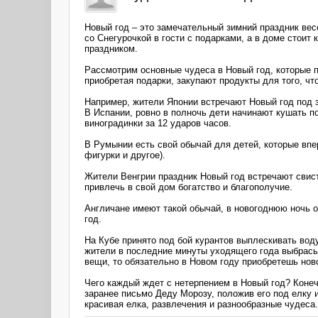
Новый год – это замечательный зимний праздник вес
со Снегурочкой в гости с подарками, а в доме стоит
праздником.
Рассмотрим основные чудеса в Новый год, которые п
приобретая подарки, закупают продукты для того, чт
Например, жители Японии встречают Новый год под з
В Испании, ровно в полночь дети начинают кушать п
виноградинки за 12 ударов часов.
В Румынии есть свой обычай для детей, которые впе
фигурки и другое).
Жители Венгрии праздник Новый год встречают свисто
привлечь в свой дом богатство и благополучие.
Англичане имеют такой обычай, в новогоднюю ночь 
год.
На Кубе принято под бой курантов выплескивать воду
жители в последние минуты уходящего года выбрасыв
вещи, то обязательно в Новом году приобретешь нов
Чего каждый ждет с нетерпением в Новый год? Конеч
заранее письмо Деду Морозу, положив его под елку и
красивая елка, развлечения и разнообразные чудеса.