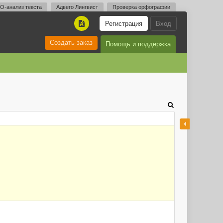
O-анализ текста
Адвего Лингвист
Проверка орфографии
Регистрация
Вход
A
Создать заказ
Помощь и поддержка