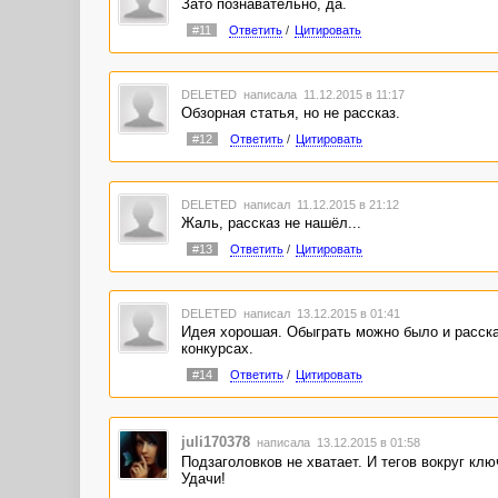
Зато познавательно, да.
#11
Ответить
/
Цитировать
DELETED
написала 11.12.2015 в 11:17
Обзорная статья, но не рассказ.
#12
Ответить
/
Цитировать
DELETED
написал 11.12.2015 в 21:12
Жаль, рассказ не нашёл...
#13
Ответить
/
Цитировать
DELETED
написал 13.12.2015 в 01:41
Идея хорошая. Обыграть можно было и расска
конкурсах.
#14
Ответить
/
Цитировать
juli170378
написала 13.12.2015 в 01:58
Подзаголовков не хватает. И тегов вокруг клю
Удачи!