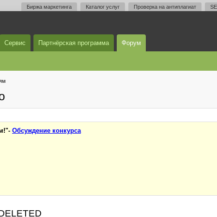
Биржа маркетинга
Каталог услуг
Проверка на антиплагиат
SE
Сервис
Партнёрская программа
Форум
тям
о
м!"-
Обсуждение конкурса
 / DELETED