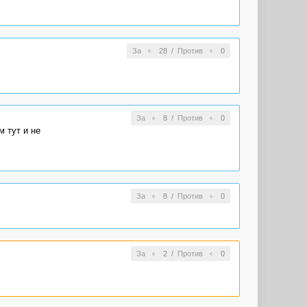
За
28
/
Против
0
За
8
/
Против
0
 тут и не
За
8
/
Против
0
За
2
/
Против
0