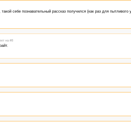
 такой себе познавательный рассказ получился (как раз для пытливого у
вет на #8
райт.