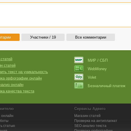
нтарии
Участники / 19
Все комментарии
 статей
МИР / СБП
н статей
WebMoney
ить текст на уникальность
Volet
рка орфографии онлайн
нализ онлайн
Безналичный платеж
ка качества текста
нителю
Сервисы Адвего
 онлайн
Магазин статей
аботы
Проверка на антиплагиат
ь статью
SEO-анализ текста
ения
Проверка орфографии