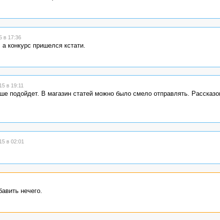
 в 17:36
, а конкурс пришелся кстати.
5 в 19:11
чше подойдет. В магазин статей можно было смело отправлять. Рассказом
5 в 02:01
авить нечего.