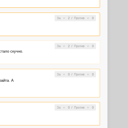
За
2
/
Против
0
За
2
/
Против
0
стало скучно.
За
0
/
Против
0
райта. А
За
0
/
Против
0