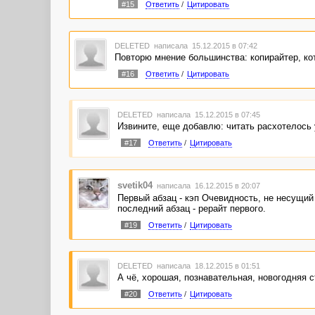
#15
Ответить
/
Цитировать
DELETED
написала 15.12.2015 в 07:42
Повторю мнение большинства: копирайтер, кот
#16
Ответить
/
Цитировать
DELETED
написала 15.12.2015 в 07:45
Извините, еще добавлю: читать расхотелось 
#17
Ответить
/
Цитировать
svetik04
написала 16.12.2015 в 20:07
Первый абзац - кэп Очевидность, не несущий 
последний абзац - рерайт первого.
#19
Ответить
/
Цитировать
DELETED
написала 18.12.2015 в 01:51
А чё, хорошая, познавательная, новогодняя 
#20
Ответить
/
Цитировать