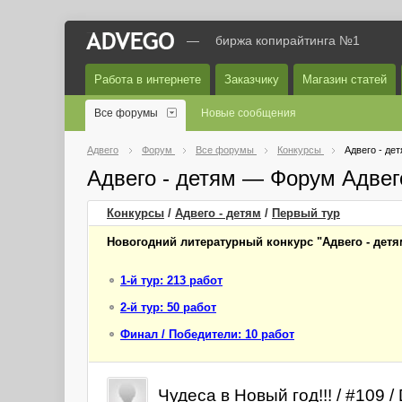
—
биржа копирайтинга №1
Работа в интернете
Заказчику
Магазин статей
Все форумы
Новые сообщения
Адвего
Форум
Все форумы
Конкурсы
Адвего - де
Адвего - детям — Форум Адвег
Конкурсы
/
Адвего - детям
/
Первый
тур
Новогодний литературный конкурс "Адвего - детя
1-й тур: 213 работ
2-й тур: 50 работ
Финал / Победители: 10 работ
Чудеса в Новый год!!! / #109