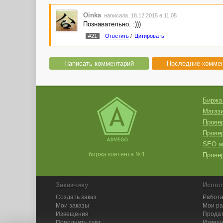
Oinka
написала 18.12.2015 в 11:05
Познавательно. :)))
#21
Ответить
/
Цитировать
Написать комментарий
Последние комме
Биржа
Магази
Провер
Прове
SEO а
биржа контента №1
Провер
Заказчику
Испол
Создать заказ
Работа
Мои заказы
Мои р
Извещения
Продат
Пополнить счёт
Извещ