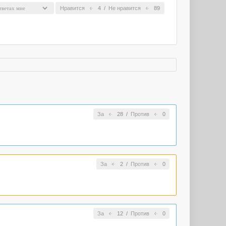
Нравится
4
/
Не нравится
89
За
28
/
Против
0
За
2
/
Против
0
За
12
/
Против
0