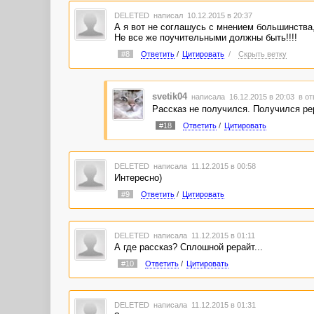
DELETED
написал 10.12.2015 в 20:37
А я вот не соглашусь с мнением большинства,
Не все же поучительными должны быть!!!!
#8
Ответить
/
Цитировать
/
Скрыть ветку
svetik04
написала 16.12.2015 в 20:03
в от
Рассказ не получился. Получился ре
#18
Ответить
/
Цитировать
DELETED
написала 11.12.2015 в 00:58
Интересно)
#9
Ответить
/
Цитировать
DELETED
написала 11.12.2015 в 01:11
А где рассказ? Сплошной рерайт...
#10
Ответить
/
Цитировать
DELETED
написала 11.12.2015 в 01:31