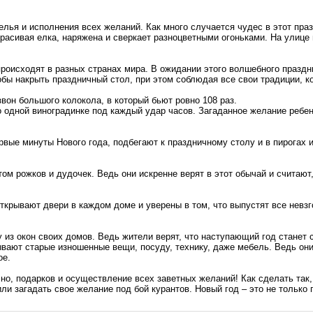
елья и исполнения всех желаний. Как много случается чудес в этот пра
 красивая елка, наряжена и сверкает разноцветными огоньками. На улиц
роисходят в разных странах мира. В ожидании этого волшебного праздни
обы накрыть праздничный стол, при этом соблюдая все свои традиции, к
вон большого колокола, в который бьют ровно 108 раз.
о одной виноградинке под каждый удар часов. Загаданное желание ребен
рвые минуты Нового года, подбегают к праздничному столу и в пирогах
м рожков и дудочек. Ведь они искренне верят в этот обычай и считают,
открывают двери в каждом доме и уверены в том, что выпустят все нев
 из окон своих домов. Ведь жители верят, что наступающий год станет с
ают старые изношенные вещи, посуду, технику, даже мебель. Ведь они 
ое.
но, подарков и осуществление всех заветных желаний! Как сделать так
ли загадать свое желание под бой курантов. Новый год – это не только 