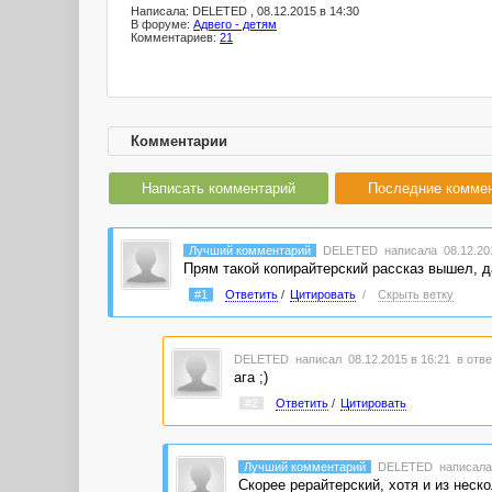
Написала: DELETED , 08.12.2015 в 14:30
В форуме:
Адвего - детям
Комментариев:
21
Комментарии
Написать комментарий
Последние комме
Лучший комментарий
DELETED
написала 08.12.201
Прям такой копирайтерский рассказ вышел, да
#1
Ответить
/
Цитировать
/
Скрыть ветку
DELETED
написал 08.12.2015 в 16:21
в отве
ага ;)
#2
Ответить
/
Цитировать
Лучший комментарий
DELETED
написала
Скорее рерайтерский, хотя и из неск