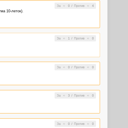
За
0
/
Против
4
ма 10-леток).
За
1
/
Против
0
За
0
/
Против
0
За
3
/
Против
0
За
0
/
Против
0