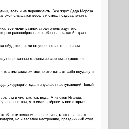
здник, всех и не перечислить. Все ждут Деда Мороза
е из окон слышатся веселый смех, поздравления с
ка, все люди разных стран очень ждут его,
оторые разнообразны и особенны в каждой стране.
ка сбудется, если он успеет съесть все свои
 ищут спрятанные маленькие сюрпризы (монетки,
 что этим свистом можно отогнать от себя неудачу и
згоды уходящего года и впускают наступающий Новый
ветлым и чистым, как вода. А из окон Италии,
уверены в том, что если выбросить все старые
, чтобы эти желания свершились, можно написать
подарки, но и веселое настроение, праздничный стол,