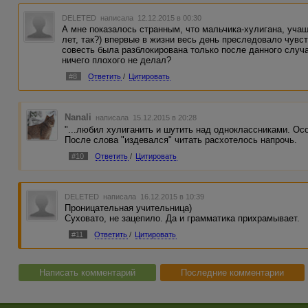
DELETED
написала 12.12.2015 в 00:30
А мне показалось странным, что мальчика-хулигана, учаще
лет, так?) впервые в жизни весь день преследовало чувс
совесть была разблокирована только после данного случа
ничего плохого не делал?
#8
Ответить
/
Цитировать
Nanali
написала 15.12.2015 в 20:28
"...любил хулиганить и шутить над одноклассниками. Осо
После слова "издевался" читать расхотелось напрочь.
#10
Ответить
/
Цитировать
DELETED
написала 16.12.2015 в 10:39
Проницательная учительница)
Суховато, не зацепило. Да и грамматика прихрамывает.
#11
Ответить
/
Цитировать
Написать комментарий
Последние комментарии