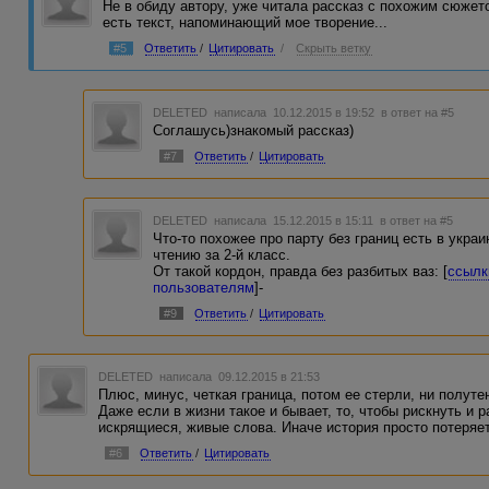
Не в обиду автору, уже читала рассказ с похожим сюжето
есть текст, напоминающий мое творение...
#5
Ответить
/
Цитировать
/
Скрыть ветку
DELETED
написала 10.12.2015 в 19:52
в ответ на #5
Соглашусь)знакомый рассказ)
#7
Ответить
/
Цитировать
DELETED
написала 15.12.2015 в 15:11
в ответ на #5
Что-то похожее про парту без границ есть в укра
чтению за 2-й класс.
От такой кордон, правда без разбитых ваз: [
ссылк
пользователям
]-
#9
Ответить
/
Цитировать
DELETED
написала 09.12.2015 в 21:53
Плюс, минус, четкая граница, потом ее стерли, ни полутене
Даже если в жизни такое и бывает, то, чтобы рискнуть и р
искрящиеся, живые слова. Иначе история просто потеряет
#6
Ответить
/
Цитировать