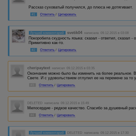
Рассказ суховатый получился, до плюса не дотягивает.
#1
Ответить
/
Цитировать
svetik04
Лучший комментарий
написала 09.12.2015 в 03:08
Покоробила скудность языка: сказал - ответил, сказал - о
Примитивно как-то.
#2
Ответить
/
Цитировать
cheripaytext
написал 09.12.2015 в 03:35
Окончание можно было бы изменить на более реальное. В
Свете. И с удовольствием отлупил ее на перемене за то
#3
Ответить
/
Цитировать
DELETED
написала 09.12.2015 в 15:49
Милосердие - редкое качество. Спасибо за душевный рас
#4
Ответить
/
Цитировать
Лучший комментарий
DELETED
написала 09.12.2015 в 17:30