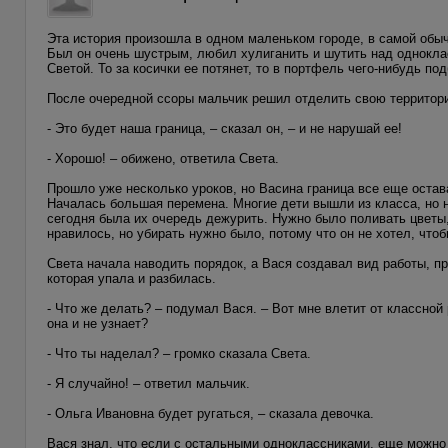
Эта история произошла в одном маленьком городе, в самой обыч
Был он очень шустрым, любил хулиганить и шутить над однокла
Светой. То за косички ее потянет, то в портфель чего-нибудь по
После очередной ссоры мальчик решил отделить свою территори
- Это будет наша граница, – сказал он, – и не нарушай ее!
- Хорошо! – обижено, ответила Света.
Прошло уже несколько уроков, но Васина граница все еще остав
Началась большая перемена. Многие дети вышли из класса, но н
сегодня была их очередь дежурить. Нужно было поливать цветы,
нравилось, но убирать нужно было, потому что он не хотел, чт
Света начала наводить порядок, а Вася создавал вид работы, пр
которая упала и разбилась.
- Что же делать? – подумал Вася. – Вот мне влетит от классной 
она и не узнает?
- Что ты наделал? – громко сказала Света.
- Я случайно! – ответил мальчик.
- Ольга Ивановна будет ругаться, – сказала девочка.
Вася знал, что если с остальными одноклассниками, еще можно 