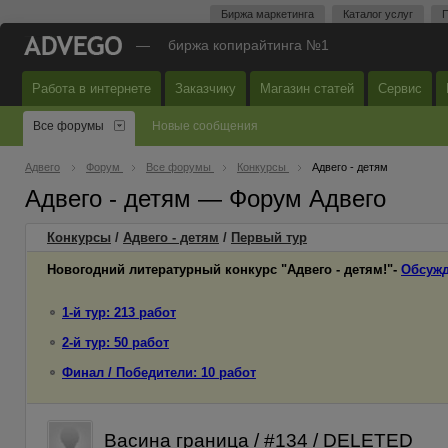
Биржа маркетинга
Каталог услуг
П
—
биржа копирайтинга №1
Работа в интернете
Заказчику
Магазин статей
Сервис
Все форумы
Новые сообщения
Адвего
Форум
Все форумы
Конкурсы
Адвего - детям
Адвего - детям — Форум Адвего
Конкурсы
/
Адвего - детям
/
Первый
тур
Новогодний литературный конкурс "Адвего - детям!"-
Обсужд
1-й тур: 213 работ
2-й тур: 50 работ
Финал / Победители: 10 работ
Васина граница / #134 / DELETED