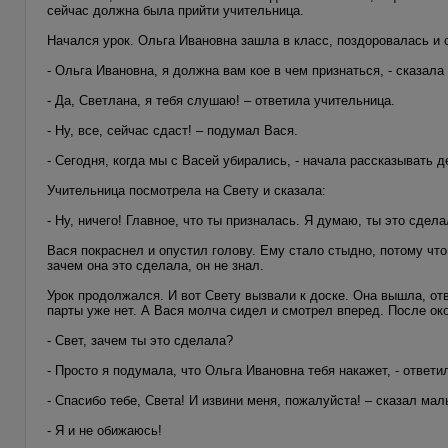
сейчас должна была прийти учительница.
Начался урок. Ольга Ивановна зашла в класс, поздоровалась и 
- Ольга Ивановна, я должна вам кое в чем признаться, - сказала
- Да, Светлана, я тебя слушаю! – ответила учительница.
- Ну, все, сейчас сдаст! – подумал Вася.
- Сегодня, когда мы с Васей убирались, - начала рассказывать де
Учительница посмотрела на Свету и сказала:
- Ну, ничего! Главное, что ты призналась. Я думаю, ты это сдел
Вася покраснел и опустил голову. Ему стало стыдно, потому что 
зачем она это сделала, он не знал.
Урок продолжался. И вот Свету вызвали к доске. Она вышла, от
парты уже нет. А Вася молча сидел и смотрел вперед. После око
- Свет, зачем ты это сделала?
- Просто я подумала, что Ольга Ивановна тебя накажет, - ответи
- Спасибо тебе, Света! И извини меня, пожалуйста! – сказал мал
- Я и не обижаюсь!