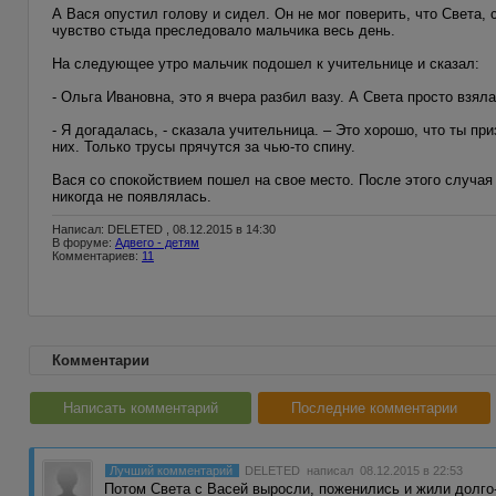
А Вася опустил голову и сидел. Он не мог поверить, что Света,
чувство стыда преследовало мальчика весь день.
На следующее утро мальчик подошел к учительнице и сказал:
- Ольга Ивановна, это я вчера разбил вазу. А Света просто взяла
- Я догадалась, - сказала учительница. – Это хорошо, что ты пр
них. Только трусы прячутся за чью-то спину.
Вася со спокойствием пошел на свое место. После этого случая 
никогда не появлялась.
Написал: DELETED , 08.12.2015 в 14:30
В форуме:
Адвего - детям
Комментариев:
11
Комментарии
Написать комментарий
Последние комментарии
Лучший комментарий
DELETED
написал 08.12.2015 в 22:53
Потом Света с Васей выросли, поженились и жили долго-