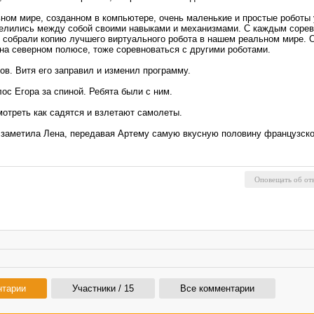
альном мире, созданном в компьютере, очень маленькие и простые роботы
делились между собой своими навыками и механизмами. С каждым сорев
собрали копию лучшего виртуального робота в нашем реальном мире. Он
 на северном полюсе, тоже соревноваться с другими роботами.
ов. Витя его заправил и изменил программу.
лос Егора за спиной. Ребята были с ним.
мотреть как садятся и взлетают самолеты.
– заметила Лена, передавая Артему самую вкусную половину французског
нтарии
Участники / 15
Все комментарии