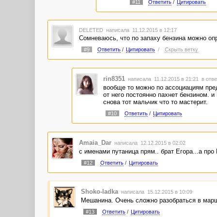
#11
Ответить
/
Цитировать
DELETED
написала 11.12.2015 в 12:17
Сомневаюсь, что по запаху бензина можно опр
#9
Ответить
/
Цитировать
/
Скрыть ветку
rin8351
написала 11.12.2015 в 21:21
в отве
вообще то можно по ассоциациям предп
от него постоянно пахнет бензином. и
снова тот мальчик что то мастерит.
#10
Ответить
/
Цитировать
Amaia_Dar
написала 12.12.2015 в 02:02
с именами путаница прям.. брат Егора...а про
#12
Ответить
/
Цитировать
Shoko-ladka
написала 15.12.2015 в 10:09
Мешанина. Очень сложно разобраться в маршр
#13
Ответить
/
Цитировать