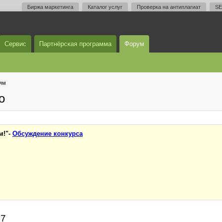
Биржа маркетинга
Каталог услуг
Проверка на антиплагиат
SE
Сервис
Партнёрская программа
Форум
тям
о
м!"-
Обсуждение конкурса
37