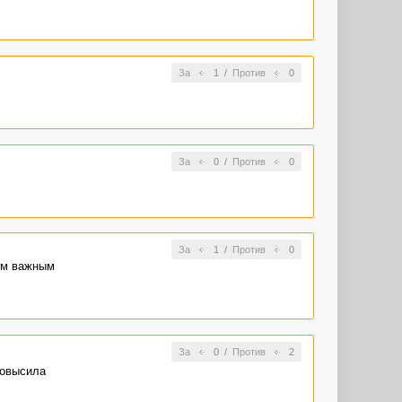
За
1
/
Против
0
За
0
/
Против
0
За
1
/
Против
0
оим важным
За
0
/
Против
2
повысила