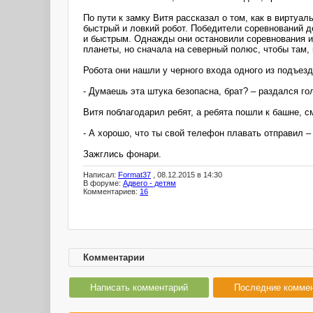
По пути к замку Витя рассказал о том, как в вирту
быстрый и ловкий робот. Победители соревнований 
и быстрым. Однажды они остановили соревнования и 
планеты, но сначала на северный полюс, чтобы там,
Робота они нашли у черного входа одного из подъезд
- Думаешь эта штука безопасна, брат? – раздался го
Витя поблагодарил ребят, а ребята пошли к башне, с
- А хорошо, что ты свой телефон плавать отправил 
Зажглись фонари.
Написал:
Format37
, 08.12.2015 в 14:30
В форуме:
Адвего - детям
Комментариев:
16
Комментарии
Написать комментарий
Последние комме