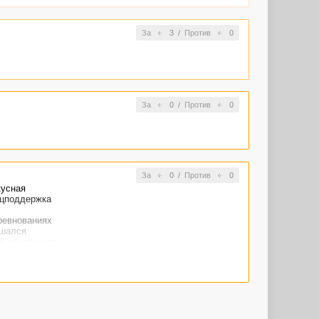
За
3
/
Против
0
За
0
/
Против
0
За
0
/
Против
0
кусная
оцподдержка
оревнованиях
ышался
В общем, как-