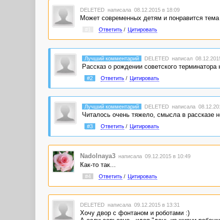
DELETED
написала 08.12.2015 в 18:09
Может современных детям и понравится тема 
#1
Ответить
/
Цитировать
Лучший комментарий
DELETED
написал 08.12.2015
Рассказ о рождении советского терминатора 
#2
Ответить
/
Цитировать
Лучший комментарий
DELETED
написала 08.12.201
Читалось очень тяжело, смысла в рассказе 
#3
Ответить
/
Цитировать
Nadolnaya3
написала 09.12.2015 в 10:49
Как-то так...
#4
Ответить
/
Цитировать
DELETED
написала 09.12.2015 в 13:31
Хочу двор с фонтаном и роботами :)