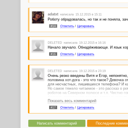
adatxt
написала 15.12.2015 в 15:11
Роботу обрадовалась, но так и не поняла, за
#14
Ответить
/
Цитировать
DELETED
написала 19.12.2015 в 16:16
Начало звучало. Обнадёживающе. И язык хоро
#16
Ответить
/
Цитировать
DELETED
написала 19.12.2015 в 23:19
Очень резко введены Витя и Егор, непонятно,
половина хот-дога - это что такое? Девочка
для несчастных, лишившихся телефона? И ка
Но самое тяжело читаемое - это рассказ о р
роботов на Северном полюсе и т.п. Честно г
бензина, прежде чем все это детям выложить
Показать весь комментарий
то сумбурно и непонятно.
#17
Ответить
/
Цитировать
Написать комментарий
Последние комме