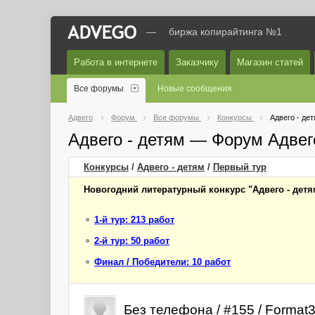
—
биржа копирайтинга №1
Работа в интернете
Заказчику
Магазин статей
Все форумы
Новые сообщения
Адвего
Форум
Все форумы
Конкурсы
Адвего - де
Адвего - детям — Форум Адвег
Конкурсы
/
Адвего - детям
/
Первый
тур
Новогодний литературный конкурс "Адвего - детя
1-й тур: 213 работ
2-й тур: 50 работ
Финал / Победители: 10 работ
Без телефона / #155 / Format