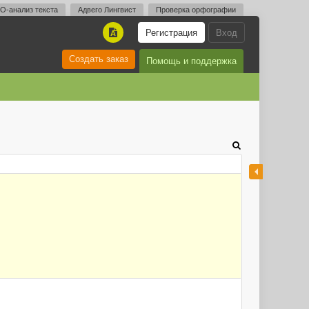
O-анализ текста
Адвего Лингвист
Проверка орфографии
Регистрация
Вход
A
Создать заказ
Помощь и поддержка