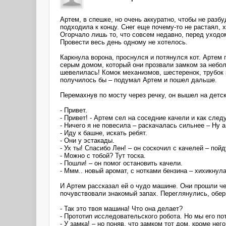
Артем, в спешке, но очень аккуратно, чтобы не разб
подходила к концу. Снег еще почему-то не растаял,
Огорчало лишь то, что совсем недавно, перед уходом
Провести весь день одному не хотелось.
Каркнула ворона, проснулся и потянулся кот. Артем
серым домом, который они прозвали замком за небол
шевелилась! Комок механизмов, шестеренок, трубок 
получилось бы – подумал Артем и пошел дальше.
Перемахнув по мосту через речку, он вышел на детс
- Привет.
- Привет! - Артем сел на соседние качели и как след
- Ничего я не повесила – раскачалась сильнее – Ну а
- Иду к башне, искать ребят.
- Они у эстакады.
- Ух ты! Спасибо Лен! – он соскочил с качелей – пой
- Можно с тобой? Тут тоска.
- Пошли! – он помог остановить качели.
- Ммм.. новый аромат, с нотками бензина – хихикнула
И Артем рассказал ей о чудо машине. Они прошли чер
почувствовали знакомый запах. Переглянулись, оберн
- Так это твоя машина! Что она делает?
- Прототип исследовательского робота. Но мы его по
- У замка! – но поняв, что замком тот дом, кроме не