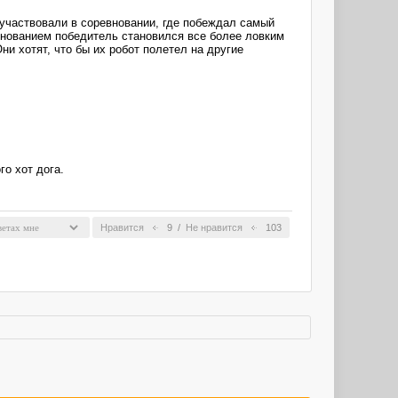
 участвовали в соревновании, где побеждал самый
нованием победитель становился все более ловким
и хотят, что бы их робот полетел на другие
о хот дога.
Нравится
9
/
Не нравится
103