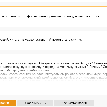
чем оставлять телефон плавать в раковине, и откуда взялся хот дог.
ший, читать - в удовольствие... А потом стало скучно.
 кто такие и что им нужно. Откуда взялись самолеты? Хот-дог? Самая в
 отгрызла невкусную половину и передала мальчику вкусную? Почему? С
к-то быстро день у ребят прошел.
оботах, соревнованиях роботов, виртуальном роботе в реальном мире, с
оворя, немного наркоманский такой монолог, как будто Витя изрядно над
. А сколько вообще лет этому Вите? Это мальчик или взрослый мужик? 
нтарии
Участники / 15
Все комментарии