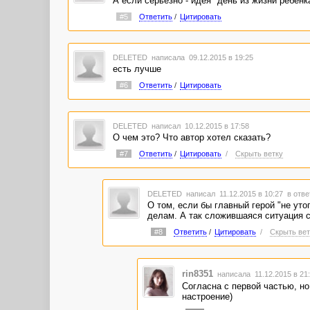
А если серьезно - идея "день из жизни ребенк
#5
Ответить
/
Цитировать
DELETED
написала 09.12.2015 в 19:25
есть лучше
#6
Ответить
/
Цитировать
DELETED
написал 10.12.2015 в 17:58
О чем это? Что автор хотел сказать?
#7
Ответить
/
Цитировать
/
Скрыть ветку
DELETED
написал 11.12.2015 в 10:27
в отве
О том, если бы главный герой "не ут
делам. А так сложившаяся ситуация с
#8
Ответить
/
Цитировать
/
Скрыть вет
rin8351
написала 11.12.2015 в 2
Согласна с первой частью, но
настроение)