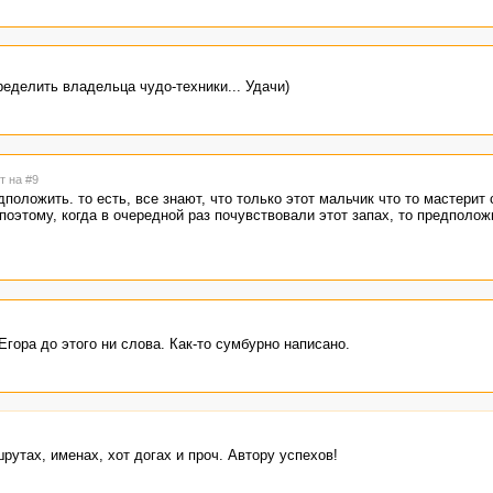
еделить владельца чудо-техники... Удачи)
т на #9
оложить. то есть, все знают, что только этот мальчик что то мастерит 
 поэтому, когда в очередной раз почувствовали этот запах, то предполож
 Егора до этого ни слова. Как-то сумбурно написано.
утах, именах, хот догах и проч. Автору успехов!