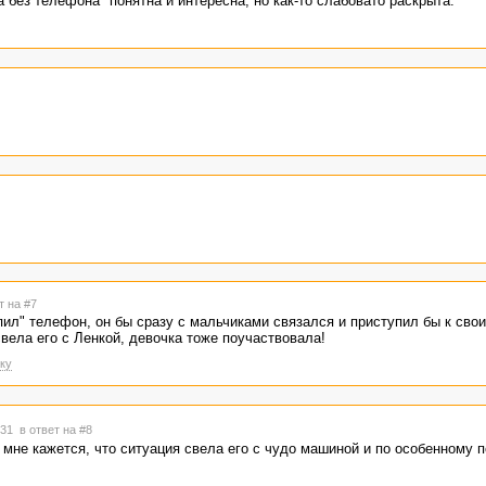
а без телефона" понятна и интересна, но как-то слабовато раскрыта.
т на #7
опил" телефон, он бы сразу с мальчиками связался и приступил бы к св
вела его с Ленкой, девочка тоже поучаствовала!
ку
1:31
в ответ на #8
 мне кажется, что ситуация свела его с чудо машиной и по особенному 