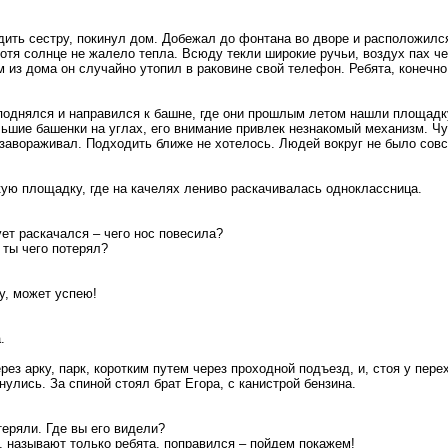
удить сестру, покинул дом. Добежал до фонтана во дворе и расположился
 хотя солнце не жалело тепла. Всюду текли широкие ручьи, воздух пах ч
 из дома он случайно утопил в раковине свой телефон. Ребята, конечно,
 поднялся и направился к башне, где они прошлым летом нашли площадку
ьшие башенки на углах, его внимание привлек незнакомый механизм. Ч
завораживал. Подходить ближе не хотелось. Людей вокруг не было совс
кую площадку, где на качелях лениво раскачивалась одноклассница.
ует раскачался – чего нос повесила?
 ты чего потерял?
ду, может успею!
.
ез арку, парк, коротким путем через проходной подъезд, и, стоя у пер
улись. За спиной стоял брат Егора, с канистрой бензина.
теряли. Где вы его видели?
го, называют только ребята, поправился – пойдем покажем!