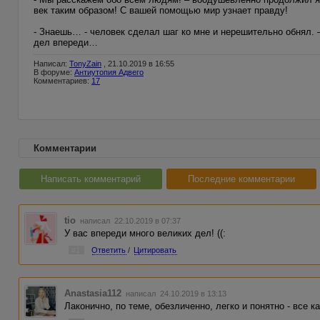
век таким образом! С вашей помощью мир узнает правду!
- Знаешь… - человек сделал шаг ко мне и нерешительно обнял. – 
дел впереди…
Написал:
TonyZain
, 21.10.2019 в 16:55
В форуме:
Антиутопия Адвего
Комментариев:
17
Комментарии
Написать комментарий
Последние комментарии
tio
написал 22.10.2019 в 07:37
У вас впереди много великих дел! ((:
#1
Ответить
/
Цитировать
Anastasia112
написал 24.10.2019 в 13:13
Лаконично, по теме, обезличенно, легко и понятно - все 