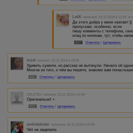
Le66
написала 02.12.2019 в 12:00
в 
Да этого добра у меня хватает:)
пропускаю, особенно, если
пишу комменты с телефона, сенс
клац по кнопкам, тут, чтобы напи
#17
Ответить
/
Цитировать
Iozef
написал 22.11.2019 в 19:28
Удивить сумели, но рассказ не вытянули. Начало об одном
Многое из того, о чём вы пишете, знакомо вам понаслышк
#11
Ответить
/
Цитировать
DELETED
написал 24.11.2019 в 12:39
Оригинально! +
#12
Ответить
/
Цитировать
ambidekster
написала 02.12.2019 в 04:56
Чёт не зацепило