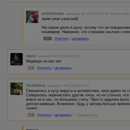
ambidekster
написала 02.12.2019 в 04:58
в ответ на #6
прям ужас-ужасный)
На самом деле я шучу, потому что не поворачива
кошмаром. Наверное, это слишком сиьлное слово
#14
Ответить
/
Цитировать
mpnz
написал 06.11.2019 в 23:52
Медведя на вас нет
#7
Ответить
/
Цитировать
UlchikKiwi
написала 08.11.2019 в 13:57
Смешались в кучу вирусы и антибиотики, неон давил по г
Собиралась перечислять другие ляпы, но их столько, что
вовсе не в них, по большому счету. Просто задумка была 
детски наивным. Возможно, будь у автора больше времени
сюжет.
#8
Ответить
/
Цитировать
/
Скрыть ветку