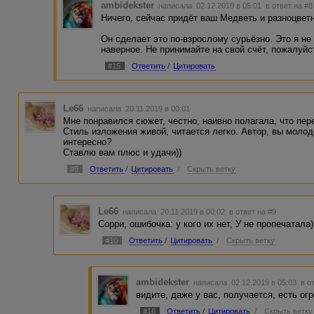
ambidekster
написала 02.12.2019 в 05:01
в ответ на #8
Ничего, сейчас придёт ваш Медветь и разноцветн
Он сделает это по-взрослому сурьёзно. Это я не
наверное. Не принимайте на свой счёт, пожалуйс
#15
Ответить
/
Цитировать
Le66
написала 20.11.2019 в 00:01
Мне понравился сюжет, честно, наивно полагала, что пер
Стиль изложения живой, читается легко. Автор, вы молодец
интересно?
Ставлю вам плюс и удачи))
#9
Ответить
/
Цитировать
/
Скрыть ветку
Le66
написала 20.11.2019 в 00:02
в ответ на #9
Сорри, ошибочка: у кого их нет, У не пропечатала)
#10
Ответить
/
Цитировать
/
Скрыть ветку
ambidekster
написала 02.12.2019 в 05:03
в о
видите, даже у вас, получается, есть огр
#16
Ответить
/
Цитировать
/
Скрыть ветку