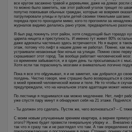
все кругом засажено травой и деревьями, даже на домах росли
то можно было заметить, как этот райский уголок трещит по шв
попутно повязывая обычных граждан, которые не вовремя оказа
патрулировали улицы и пугали детей своими тяжелыми шагами; м
порядка просто проходили мимо; кого-то прогоняли за ненадлеж
журналов видимо делались рано утром, предварительно разогна
Я был рад покинуть этот район, хотя следующий был гораздо ху
царила нищета и преступность. И именно тут живет 80% остальн
даже адвокаты частенько здесь встречаются. Но я вырос в тако
этаж, потому что лифт в нашем доме не работал. Помню, как мы 
устраивали незаконные бои ночью на улицах. Помню свою перву
скрашивают этот город. Так вообще работает человеческий моз
со временем забываются, и в один день ты просыпаешься с мыс
Хотя если так пораскинуть мозгами и внимательно логично поду
Пока я все это обдумывал, я и не заметил, как добрался до сво
полдень. Честно говоря, мне страшно было возвращаться в свою
о моей прежней человеческой жизни и теле. Не то чтобы я скуч
предупреждали, что на начальном этапе адаптации может немног
По лестнице я поднимался как можно медленнее. Нет, лифт рабо
уже спустя пару минут я обнаружил себя на 21 этаже. Поднялся
- Ты должен это сделать. Пустяк же, чего волноваться? – С тяж
С моим новым улучшенным зрением квартира, а вернее прямоугол
этого? Нужно будет провести генеральную уборку и… Внезапно с
так что я сразу так и не разглядел что там. А там определенно
предупреждающих о постороннем в доме. Странно, почему сист