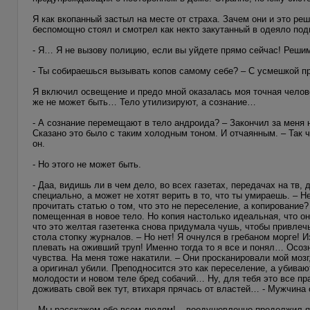
Я как вкопанный застыл на месте от страха. Зачем они и это р
беспомощно стоял и смотрел как некто закутанный в одеяло по
- Я… Я не вызову полицию, если вы уйдете прямо сейчас! Реш
- Ты собираешься вызывать копов самому себе? – С усмешкой пр
Я включил освещение и предо мной оказалась моя точная челове
же не может быть… Тело утилизируют, а сознание…
- А сознание перемещают в тело андроида? – Закончил за меня н
Сказано это было с таким холодным тоном. И отчаянным. – Так ч
он.
- Но этого не может быть.
- Даа, видишь ли в чем дело, во всех газетах, передачах на тв,
специально, а может не хотят верить в то, что ты умираешь. –
прочитать статью о том, что это не переселение, а копирование
помещенная в новое тело. Но копия настолько идеальная, что о
что это желтая газетенка снова придумала чушь, чтобы привлеч
стола стопку журналов. – Но нет! Я очнулся в гребаном морге! 
плевать на оживший труп! Именно тогда то я все и понял… Осозн
чувства. На меня тоже накатили. – Они просканировали мой мозг
а оригинал убили. Преподносится это как переселение, а убивают
молодости и новом теле бред собачий… Ну, для тебя это все п
доживать свой век тут, втихаря прячась от властей… - Мужчина 
- Мы расскажем обо всем людям! – воодушевленно продолжил я, 