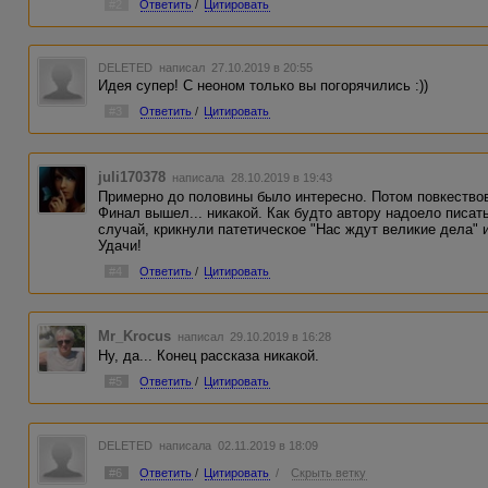
#2
Ответить
/
Цитировать
DELETED
написал 27.10.2019 в 20:55
Идея супер! С неоном только вы погорячились :))
#3
Ответить
/
Цитировать
juli170378
написала 28.10.2019 в 19:43
Примерно до половины было интересно. Потом повкествова
Финал вышел... никакой. Как будто автору надоело писат
случай, крикнули патетическое "Нас ждут великие дела" 
Удачи!
#4
Ответить
/
Цитировать
Mr_Krocus
написал 29.10.2019 в 16:28
Ну, да... Конец рассказа никакой.
#5
Ответить
/
Цитировать
DELETED
написала 02.11.2019 в 18:09
#6
Ответить
/
Цитировать
/
Скрыть ветку