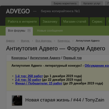
Биржа маркетинга
Каталог услуг
П
—
биржа копирайтинга №1
Работа в интернете
Заказчику
Магазин статей
Сервис
Все форумы
Новые сообщения
Адвего
Форум
Все форумы
Конкурсы
Антиутопия Адвего
Антиутопия Адвего — Форум Адвего
Конкурсы
/
Антиутопия Адвего
/
Первый
тур
Антиутопия Адвего - литературный конкурс! -
Обсуждение ко
1-й тур: 268 работ
(до 1 декабря 2019 года)
2-й тур: 50 работ
(до 22 декабря 2019 года)
Финал / Победители: 15 работ
(до 29 декабря 2019 года)
Новая старая жизнь / #44 / TonyZain