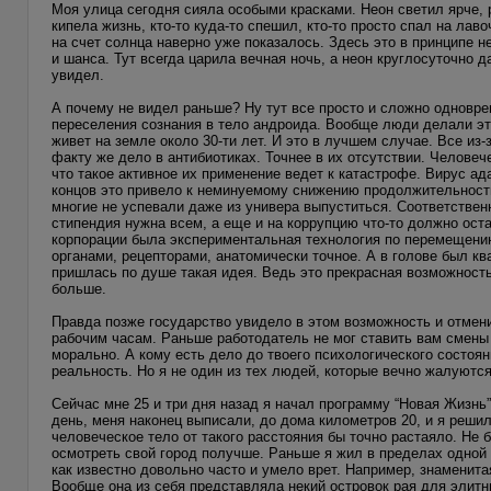
Моя улица сегодня сияла особыми красками. Неон светил ярче, 
кипела жизнь, кто-то куда-то спешил, кто-то просто спал на лав
на счет солнца наверно уже показалось. Здесь это в принципе 
и шанса. Тут всегда царила вечная ночь, а неон круглосуточно д
увидел.
А почему не видел раньше? Ну тут все просто и сложно одновре
переселения сознания в тело андроида. Вообще люди делали это
живет на земле около 30-ти лет. И это в лучшем случае. Все из-
факту же дело в антибиотиках. Точнее в их отсутствии. Человеч
что такое активное их применение ведет к катастрофе. Вирус а
концов это привело к неминуемому снижению продолжительности
многие не успевали даже из универа выпуститься. Соответствен
стипендия нужна всем, а еще и на коррупцию что-то должно ост
корпорации была экспериментальная технология по перемещению
органами, рецепторами, анатомически точное. А в голове был 
пришлась по душе такая идея. Ведь это прекрасная возможность
больше.
Правда позже государство увидело в этом возможность и отмен
рабочим часам. Раньше работодатель не мог ставить вам смены 
морально. А кому есть дело до твоего психологического состоя
реальность. Но я не один из тех людей, которые вечно жалуются
Сейчас мне 25 и три дня назад я начал программу “Новая Жизнь
день, меня наконец выписали, до дома километров 20, и я реши
человеческое тело от такого расстояния бы точно растаяло. Не 
осмотреть свой город получше. Раньше я жил в пределах одной
как известно довольно часто и умело врет. Например, знаменита
Вообще она из себя представляла некий островок рая для элитн