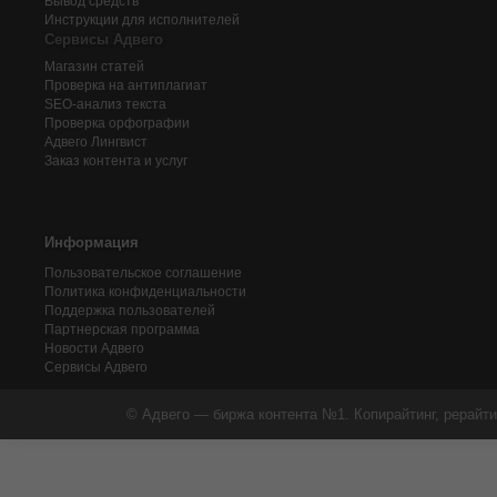
Вывод средств
Инструкции для исполнителей
Сервисы Адвего
Магазин статей
Проверка на антиплагиат
SEO-анализ текста
Проверка орфографии
Адвего
Лингвист
Заказ контента и услуг
Информация
Пользовательское соглашение
Политика конфиденциальности
Поддержка пользователей
Партнерская программа
Новости Адвего
Сервисы Адвего
© Адвего — биржа контента №1. Копирайтинг, рерайти