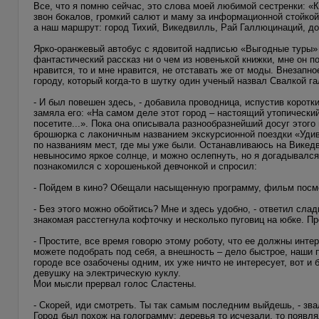
Все, что я помню сейчас, это слова моей любимой сестренки: «Как
звон бокалов, громкий салют и маму за информационной стойкой
а наш маршрут: город Тихий, Викедвилль, Рай Галлюцинаций, д
Ярко-оранжевый автобус с ядовитой надписью «Выгодные туры» м
фантастический рассказ ни о чем из новенькой книжки, мне он п
нравится, то и мне нравится, не отставать же от моды. Внезап
городу, который когда-то в шутку один ученый назвал Свалкой г
- И был повешен здесь, - добавила проводница, испустив корот
замяла его: «На самом деле этот город – настоящий утопическ
посетите...». Пока она описывала разнообразнейший досуг этого 
брошюрка с лаконичным названием экскурсионной поездки «Удив
по названиям мест, где мы уже были. Останавливаюсь на Викедв
невыносимо яркое солнце, и можно ослепнуть, но я догадывался
познакомился с хорошенькой девчонкой и спросил:
- Пойдем в кино? Обещали насыщенную программу, фильм посмо
- Без этого можно обойтись? Мне и здесь удобно, - ответил сла
знакомая расстегнула кофточку и несколько пуговиц на юбке. П
- Простите, все время говорю этому роботу, что ее должны инте
можете подобрать под себя, а внешность – дело быстрое, наши
городе все озабочены одним, их уже ничто не интересует, вот 
девушку на электрическую куклу.
Мои мысли прервал голос Сластены.
- Скорей, иди смотреть. Ты так самым последним выйдешь, - зва
Город был похож на голограмму: деревья то исчезали, то появля