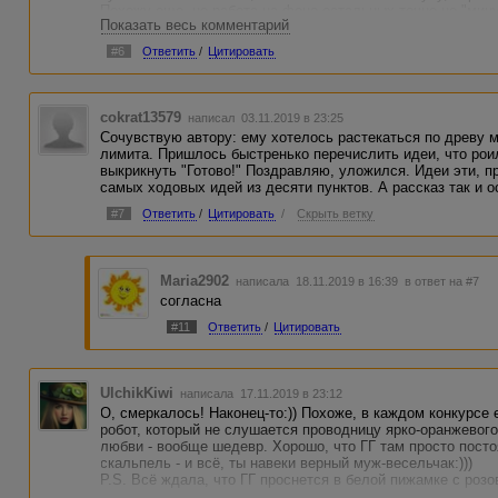
Похожу еще, но работа на фоне остальных точно не "мину
Показать весь комментарий
против. Подумаю.
#6
Ответить
/
Цитировать
cokrat13579
написал 03.11.2019 в 23:25
Сочувствую автору: ему хотелось растекаться по древу 
лимита. Пришлось быстренько перечислить идеи, что рои
выкрикнуть "Готово!" Поздравляю, уложился. Идеи эти, 
самых ходовых идей из десяти пунктов. А рассказ так и 
#7
Ответить
/
Цитировать
/
Скрыть ветку
Maria2902
написала 18.11.2019 в 16:39
в ответ на #7
согласна
#11
Ответить
/
Цитировать
UlchikKiwi
написала 17.11.2019 в 23:12
О, смеркалось! Наконец-то:)) Похоже, в каждом конкурсе
робот, который не слушается проводницу ярко-оранжевого 
любви - вообще шедевр. Хорошо, что ГГ там просто посто
скальпель - и всё, ты навеки верный муж-весельчак:)))
P.S. Всё ждала, что ГГ проснется в белой пижамке с розо