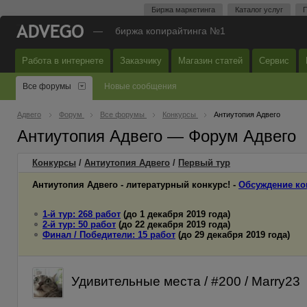
Биржа маркетинга
Каталог услуг
П
—
биржа копирайтинга №1
Работа в интернете
Заказчику
Магазин статей
Сервис
Все форумы
Новые сообщения
Адвего
Форум
Все форумы
Конкурсы
Антиутопия Адвего
Антиутопия Адвего — Форум Адвего
Конкурсы
/
Антиутопия Адвего
/
Первый
тур
Антиутопия Адвего - литературный конкурс! -
Обсуждение ко
1-й тур: 268 работ
(до 1 декабря 2019 года)
2-й тур: 50 работ
(до 22 декабря 2019 года)
Финал / Победители: 15 работ
(до 29 декабря 2019 года)
Удивительные места / #200 / Marry23