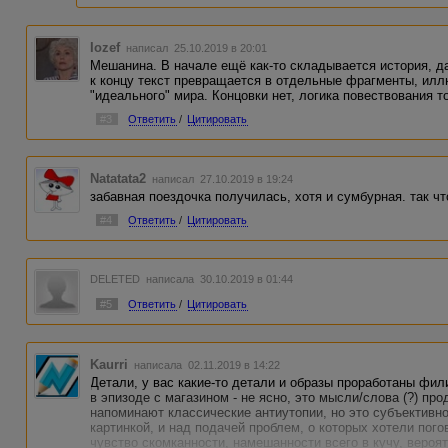
Iozef
написал 25.10.2019 в 20:01
Мешанина. В начале ещё как-то складывается история, да
к концу текст превращается в отдельные фрагменты, и
"идеального" мира. Концовки нет, логика повествования т
#3
Ответить
/
Цитировать
Natatata2
написал 27.10.2019 в 19:24
забавная поездочка получилась, хотя и сумбурная. так чт
#4
Ответить
/
Цитировать
DELETED
написала 30.10.2019 в 01:44
#5
Ответить
/
Цитировать
Kaurri
написала 02.11.2019 в 14:22
Детали, у вас какие-то детали и образы проработаны фил
в эпизоде с магазином - не ясно, это мысли/слова (?) п
напоминают классические антиутопии, но это субъективно
картинкой, и над подачей проблем, о которых хотели пого
чувство скомканности, намешанности всего в кучу, вероят