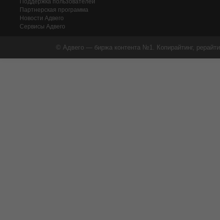
Поддержка пользователей
Партнерская программа
Новости Адвего
Сервисы Адвего
© Адвего — биржа контента №1. Копирайтинг, рерайти