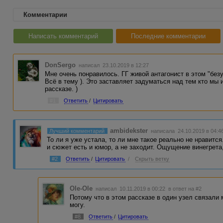
Комментарии
Написать комментарий
Последние комментарии
DonSergo
написал 23.10.2019 в 12:27
Мне очень понравилось. ГГ живой антагонист в этом "бе
Всё в тему ). Это заставляет задуматься над тем кто мы и
рассказе. )
#1
Ответить
/
Цитировать
ambidekster
Лучший комментарий
написала 24.10.2019 в 04:4
То ли я уже устала, то ли мне такое реально не нравитс
и сюжет есть и юмор, а не заходит. Ощущение винегрета
#2
Ответить
/
Цитировать
/
Скрыть ветку
Ole-Ole
написал 10.11.2019 в 00:22
в ответ на #2
Потому что в этом рассказе в один узел связали 
могу.
#8
Ответить
/
Цитировать