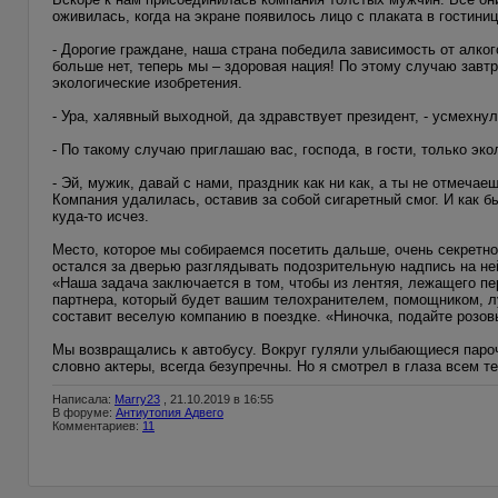
оживилась, когда на экране появилось лицо с плаката в гостини
- Дорогие граждане, наша страна победила зависимость от алког
больше нет, теперь мы – здоровая нация! По этому случаю завтр
экологические изобретения.
- Ура, халявный выходной, да здравствует президент, - усмехнул
- По такому случаю приглашаю вас, господа, в гости, только эк
- Эй, мужик, давай с нами, праздник как ни как, а ты не отмечаеш
Компания удалилась, оставив за собой сигаретный смог. И как 
куда-то исчез.
Место, которое мы собираемся посетить дальше, очень секретно
остался за дверью разглядывать подозрительную надпись на не
«Наша задача заключается в том, чтобы из лентяя, лежащего п
партнера, который будет вашим телохранителем, помощником, 
составит веселую компанию в поездке. «Ниночка, подайте розов
Мы возвращались к автобусу. Вокруг гуляли улыбающиеся пароч
словно актеры, всегда безупречны. Но я смотрел в глаза всем т
Написала:
Marry23
, 21.10.2019 в 16:55
В форуме:
Антиутопия Адвего
Комментариев:
11