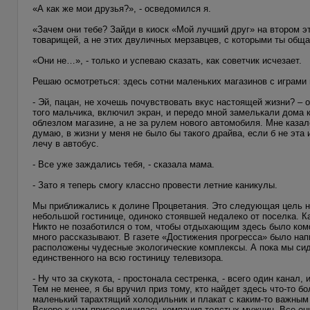
«А как же мои друзья?», - осведомился я.
«Зачем они тебе? Зайди в киоск «Мой лучший друг» на втором э
товарищей, а не этих двуличных мерзавцев, с которыми ты обща
«Они не…», - только и успеваю сказать, как советчик исчезает.
Решаю осмотреться: здесь сотни маленьких магазинов с играми п
- Эй, пацан, не хочешь почувствовать вкус настоящей жизни? – о
того мальчика, включил экран, и передо мной замелькали дома кр
облезлом магазине, а не за рулем нового автомобиля. Мне казал
думаю, в жизни у меня не было бы такого драйва, если б не эта
лечу в автобус.
- Все уже заждались тебя, - сказала мама.
- Зато я теперь смогу классно провести летние каникулы.
Мы приближались к долине Процветания. Это следующая цель н
небольшой гостинице, одиноко стоявшей недалеко от поселка. К
Никто не позаботился о том, чтобы отдыхающим здесь было комф
много рассказывают. В газете «Достижения прогресса» было нап
расположены чудесные экологические комплексы. А пока мы сид
единственного на всю гостиницу телевизора.
- Ну что за скукота, - простонала сестренка, - всего один канал, 
Тем не менее, я бы вручил приз тому, кто найдет здесь что-то б
маленький тарахтящий холодильник и плакат с каким-то важным 
Вскоре к нам присоединилась компания толстых мужчин. Все они