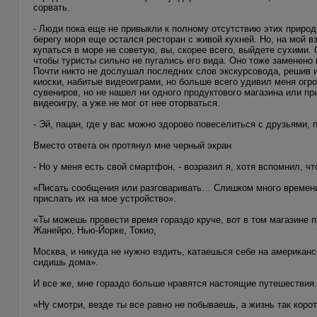
сорвать.
- Люди пока еще не привыкли к полному отсутствию этих природ
берегу моря еще остался ресторан с живой кухней. Но, на мой в
купаться в море не советую, вы, скорее всего, выйдете сухими.
чтобы туристы сильно не пугались его вида. Оно тоже заменено 
Почти никто не дослушал последних слов экскурсовода, решив 
киоски, набитые видеоиграми, но больше всего удивил меня огро
сувениров, но не нашел ни одного продуктового магазина или п
видеоигру, а уже не мог от нее оторваться.
- Эй, пацан, где у вас можно здорово повеселиться с друзьями, 
Вместо ответа он протянул мне черный экран
- Но у меня есть свой смартфон, - возразил я, хотя вспомнил, ч
«Писать сообщения или разговаривать… Слишком много времени 
прислать их на мое устройство».
«Ты можешь провести время гораздо круче, вот в том магазине 
Жанейро, Нью-Йорке, Токио,
Москва, и никуда не нужно ездить, катаешься себе на американ
сидишь дома».
И все же, мне гораздо больше нравятся настоящие путешествия.
«Ну смотри, везде ты все равно не побываешь, а жизнь так коро