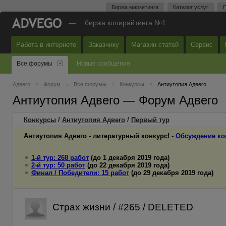
Биржа маркетинга
Каталог услуг
П
—
биржа копирайтинга №1
Работа в интернете
Заказчику
Магазин статей
Сервис
Все форумы
Новые сообщения
Адвего
Форум
Все форумы
Конкурсы
Антиутопия Адвего
Антиутопия Адвего — Форум Адвего
Конкурсы
/
Антиутопия Адвего
/
Первый
тур
Антиутопия Адвего - литературный конкурс! -
Обсуждение ко
1-й тур: 268 работ
(до 1 декабря 2019 года)
2-й тур: 50 работ
(до 22 декабря 2019 года)
Финал / Победители: 15 работ
(до 29 декабря 2019 года)
Страх жизни / #265 / DELETED