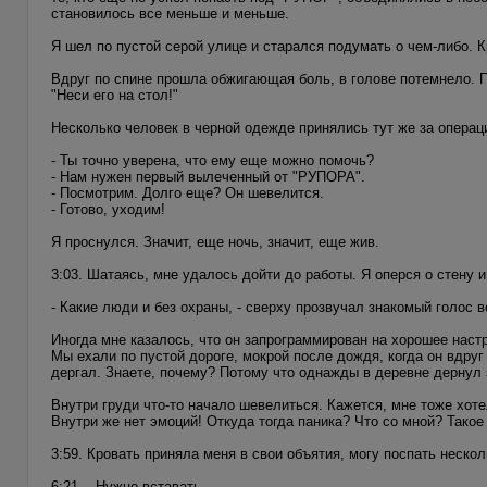
становилось все меньше и меньше.
Я шел по пустой серой улице и старался подумать о чем-либо. 
Вдруг по спине прошла обжигающая боль, в голове потемнело. 
"Неси его на стол!"
Несколько человек в черной одежде принялись тут же за операц
- Ты точно уверена, что ему еще можно помочь?
- Нам нужен первый вылеченный от "РУПОРА".
- Посмотрим. Долго еще? Он шевелится.
- Готово, уходим!
Я проснулся. Значит, еще ночь, значит, еще жив.
3:03. Шатаясь, мне удалось дойти до работы. Я оперся о стену и
- Какие люди и без охраны, - сверху прозвучал знакомый голос 
Иногда мне казалось, что он запрограммирован на хорошее наст
Мы ехали по пустой дороге, мокрой после дождя, когда он вдруг 
дергал. Знаете, почему? Потому что однажды в деревне дернул з
Внутри груди что-то начало шевелиться. Кажется, мне тоже хо
Внутри же нет эмоций! Откуда тогда паника? Что со мной? Такое
3:59. Кровать приняла меня в свои объятия, могу поспать нескол
6:21... Нужно вставать...