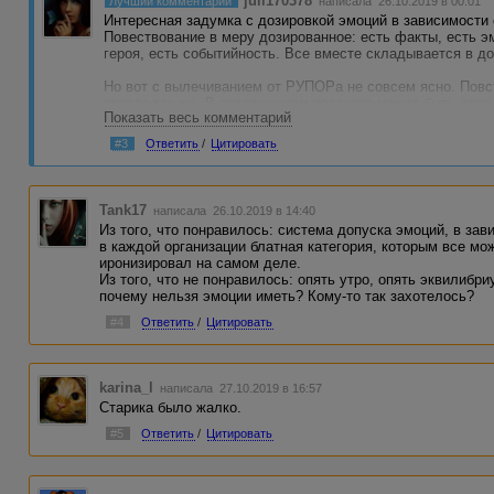
juli170378
Лучший комментарий
написала 26.10.2019 в 00:01
Интересная задумка с дозировкой эмоций в зависимости 
Повествование в меру дозированное: есть факты, есть 
героя, есть событийность. Все вместе складывается в до
Но вот с вылечиванием от РУПОРа не совсем ясно. Повс
просто так же. В завершенном рассказе может быть откр
Показать весь комментарий
прослеживатьс от начала до конца. А тут вышло так: ос
причинам, и к чему это приведет, тоже неясно. Шли-шли 
#3
Ответить
/
Цитировать
вершины, передумали и пошли обратно.
В общем, читать было интересно, но много вопросов. Уда
Tank17
написала 26.10.2019 в 14:40
Из того, что понравилось: система допуска эмоций, в за
в каждой организации блатная категория, которым все мож
иронизировал на самом деле.
Из того, что не понравилось: опять утро, опять эквилибри
почему нельзя эмоции иметь? Кому-то так захотелось?
#4
Ответить
/
Цитировать
karina_l
написала 27.10.2019 в 16:57
Старика было жалко.
#5
Ответить
/
Цитировать