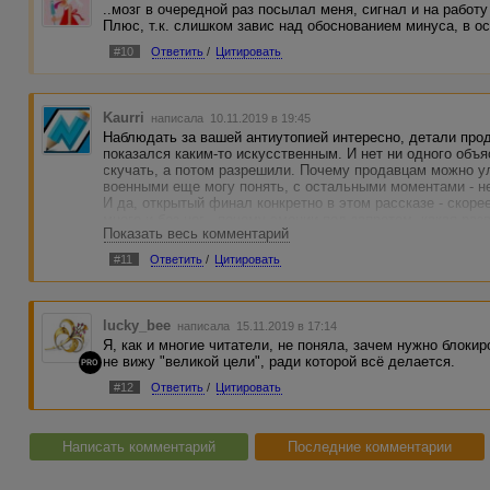
..мозг в очередной раз посылал меня, сигнал и на работу 
Плюс, т.к. слишком завис над обоснованием минуса, в о
#10
Ответить
/
Цитировать
Kaurri
написала 10.11.2019 в 19:45
Наблюдать за вашей антиутопией интересно, детали про
показался каким-то искусственным. И нет ни одного объ
скучать, а потом разрешили. Почему продавцам можно ул
военными еще могу понять, с остальными моментами - не
И да, открытый финал конкретно в этом рассказе - скор
много и без нег - почему эмоции под запретом, какая ра
Показать весь комментарий
немножечко дожать - было бы огонь. Удачи.)
#11
Ответить
/
Цитировать
lucky_bee
написала 15.11.2019 в 17:14
Я, как и многие читатели, не поняла, зачем нужно блоки
не вижу "великой цели", ради которой всё делается.
PRO
#12
Ответить
/
Цитировать
Написать комментарий
Последние комментарии