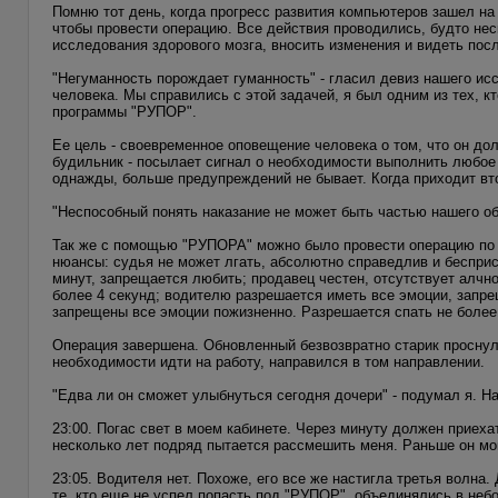
Помню тот день, когда прогресс развития компьютеров зашел на
чтобы провести операцию. Все действия проводились, будто нес
исследования здорового мозга, вносить изменения и видеть пос
"Негуманность порождает гуманность" - гласил девиз нашего ис
человека. Мы справились с этой задачей, я был одним из тех, кт
программы "РУПОР".
Ее цель - своевременное оповещение человека о том, что он дол
будильник - посылает сигнал о необходимости выполнить любое 
однажды, больше предупреждений не бывает. Когда приходит втор
"Неспособный понять наказание не может быть частью нашего об
Так же с помощью "РУПОРА" можно было провести операцию по 
нюансы: судья не может лгать, абсолютно справедлив и бесприс
минут, запрещается любить; продавец честен, отсутствует алчн
более 4 секунд; водителю разрешается иметь все эмоции, запр
запрещены все эмоции пожизненно. Разрешается спать не более 
Операция завершена. Обновленный безвозвратно старик проснулс
необходимости идти на работу, направился в том направлении.
"Едва ли он сможет улыбнуться сегодня дочери" - подумал я. 
23:00. Погас свет в моем кабинете. Через минуту должен приех
несколько лет подряд пытается рассмешить меня. Раньше он мог
23:05. Водителя нет. Похоже, его все же настигла третья волна
те, кто еще не успел попасть под "РУПОР", объединялись в неб