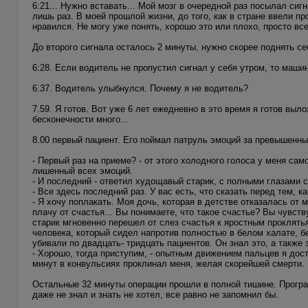
6:21... Нужно вставать... Мой мозг в очередной раз посылал сиг
лишь раз. В моей прошлой жизни, до того, как в стране ввели п
нравился. Не могу уже понять, хорошо это или плохо, просто все
До второго сигнала осталось 2 минуты, нужно скорее поднять себ
6:28. Если водитель не пропустил сигнал у себя утром, то маш
6.37. Водитель улыбнулся. Почему я не водитель?
7.59. Я готов. Вот уже 6 лет ежедневно в это время я готов выл
бесконечности много...
8.00 первый пациент. Его поймал патруль эмоций за превышенны
- Первый раз на приеме? - от этого холодного голоса у меня сам
лишенный всех эмоций.
- И последний - ответил худощавый старик, с полными глазами с
- Все здесь последний раз. У вас есть, что сказать перед тем, к
- Я хочу поплакать. Моя дочь, которая в детстве отказалась от 
плачу от счастья... Вы понимаете, что такое счастье? Вы чувств
старик мгновенно перешел от слез счастья к яростным проклять
человека, который сидел напротив полностью в белом халате, б
убивали по двадцать- тридцать пациентов. Он знал это, а также 
- Хорошо, тогда приступим, - опытным движением пальцев я дос
минут в конвульсиях проклинал меня, желая скорейшей смерти.
Остальные 32 минуты операции прошли в полной тишине. Програ
даже не знал и знать не хотел, все равно не запомнил бы.