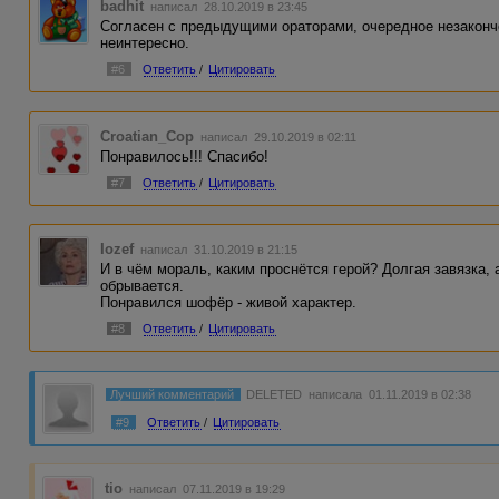
badhit
написал 28.10.2019 в 23:45
Согласен с предыдущими ораторами, очередное незаконче
неинтересно.
#6
Ответить
/
Цитировать
Croatian_Cop
написал 29.10.2019 в 02:11
Понравилось!!! Спасибо!
#7
Ответить
/
Цитировать
Iozef
написал 31.10.2019 в 21:15
И в чём мораль, каким проснётся герой? Долгая завязка, 
обрывается.
Понравился шофёр - живой характер.
#8
Ответить
/
Цитировать
Лучший комментарий
DELETED
написала 01.11.2019 в 02:38
#9
Ответить
/
Цитировать
tio
написал 07.11.2019 в 19:29