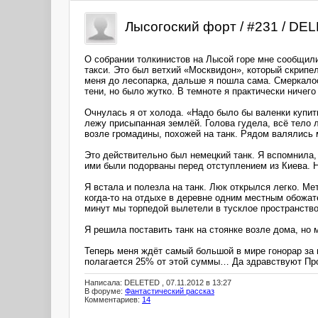
Лысогоский форт / #231 / DE
О собрании толкинистов на Лысой горе мне сообщили
такси. Это был ветхий «Москвидон», который скрипе
меня до лесопарка, дальше я пошла сама. Смеркалос
тени, но было жутко. В темноте я практически ничег
Очнулась я от холода. «Надо было бы валенки купить
лежу присыпанная землёй. Голова гудела, всё тело 
возле громадины, похожей на танк. Рядом валялись
Это действительно был немецкий танк. Я вспомнила,
ими были подорваны перед отступлением из Киева. Н
Я встала и полезла на танк. Люк открылся легко. Ме
когда-то на отдыхе в деревне одним местным обожате
минут мы торпедой вылетели в тусклое пространство
Я решила поставить танк на стоянке возле дома, но
Теперь меня ждёт самый большой в мире гонорар за н
полагается 25% от этой суммы… Да здравствуют Про
Написала: DELETED , 07.11.2012 в 13:27
В форуме:
Фантастический рассказ
Комментариев:
14