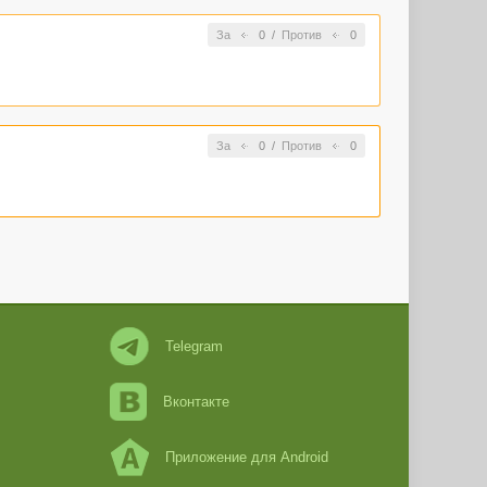
За
0
/
Против
0
За
0
/
Против
0
Telegram
Вконтакте
Приложение для Android