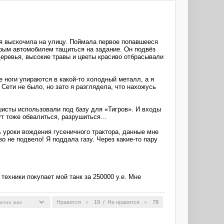
 я выскочила на улицу. Поймала первое попавшееся
арым автомобилем тащиться на задание. Он подвёз
еревья, высокие травы и цветы красиво отбрасывали
е ноги упираются в какой-то холодный металл, а я
Сети не было, но зато я разглядела, что нахожусь
шисты использовали под базу для «Тигров». И входы
гут тоже обвалиться, разрушиться…
ь уроки вождения гусеничного трактора, данные мне
о не подвело! Я поддала газу. Через какие-то пару
ехники покупает мой танк за 250000 у.е. Мне
Нравится
19
/
Не нравится
78