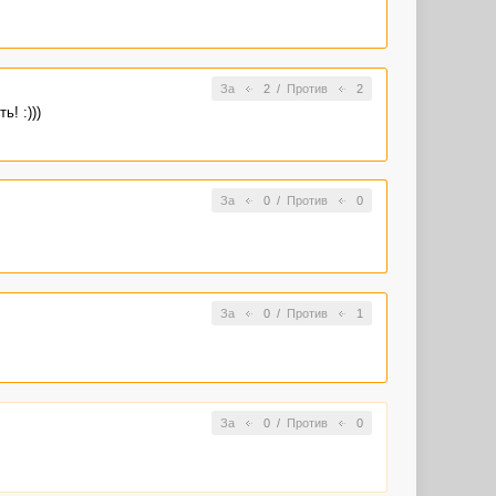
За
2
/
Против
2
! :)))
За
0
/
Против
0
За
0
/
Против
1
За
0
/
Против
0