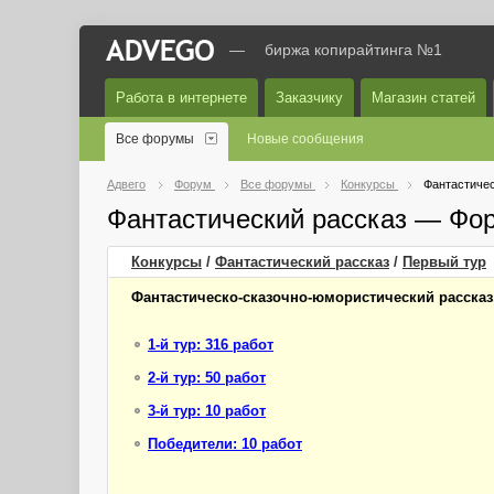
—
биржа копирайтинга №1
Работа в интернете
Заказчику
Магазин статей
Все форумы
Новые сообщения
Адвего
Форум
Все форумы
Конкурсы
Фантастичес
Фантастический рассказ — Фо
Конкурсы
/
Фантастический рассказ
/
Первый
тур
Фантастическо-сказочно-юмористический рассказ
1-й тур: 316 работ
2-й тур: 50 работ
3-й тур: 10 работ
Победители: 10 работ