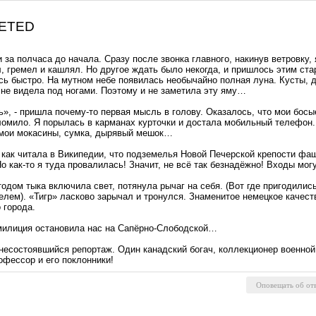
LETED
 за полчаса до начала. Сразу после звонка главного, накинув ветровку,
л, гремел и кашлял. Но другое ждать было некогда, и пришлось этим ст
ь быстро. На мутном небе появилась необычайно полная луна. Кусты, д
о не видела под ногами. Поэтому и не заметила эту яму…
», - пришла почему-то первая мысль в голову. Оказалось, что мои босы
ломило. Я порылась в карманах курточки и достала мобильный телефон. 
 мои мокасины, сумка, дырявый мешок…
 как читала в Википедии, что подземелья Новой Печерской крепости фа
о как-то я туда провалилась! Значит, не всё так безнадёжно! Входы мо
тодом тыка включила свет, потянула рычаг на себя. (Вот где пригодилис
лем). «Тигр» ласково зарычал и тронулся. Знаменитое немецкое качеств
 города.
 милиция остановила нас на Сапёрно-Слободской…
есостоявшийся репортаж. Один канадский богач, коллекционер военной т
фессор и его поклонники!