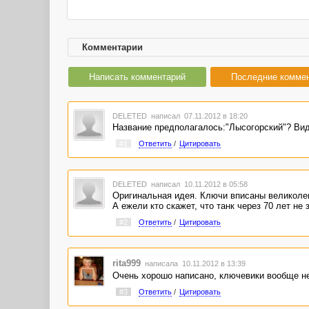
Комментарии
Написать комментарий
Последние комме
DELETED
написал 07.11.2012 в 18:20
Название предполагалось:"Лысогорский"? Види
#1
Ответить
/
Цитировать
DELETED
написал 10.11.2012 в 05:58
Оригинальная идея. Ключи вписаны великолепн
А ежели кто скажет, что танк через 70 лет не 
#2
Ответить
/
Цитировать
rita999
написала 10.11.2012 в 13:39
Очень хорошо написано, ключевики вообще не
#3
Ответить
/
Цитировать