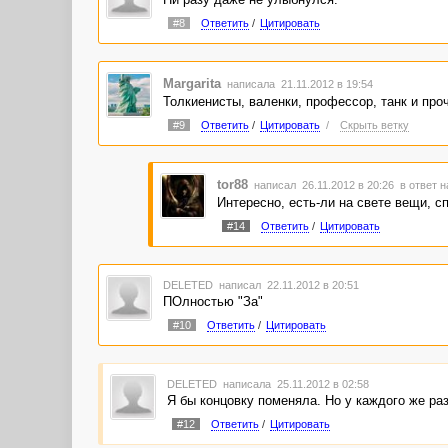
#8
Ответить
/
Цитировать
Margarita
написала 21.11.2012 в 19:54
Толкиенисты, валенки, профессор, танк и проч
#9
Ответить
/
Цитировать
/
Скрыть ветку
tor88
написал 26.11.2012 в 20:26
в ответ н
Интересно, есть-ли на свете вещи, 
#14
Ответить
/
Цитировать
DELETED
написал 22.11.2012 в 20:51
ПОлностью "За"
#10
Ответить
/
Цитировать
DELETED
написала 25.11.2012 в 02:58
Я бы концовку поменяла. Но у каждого же раз
#12
Ответить
/
Цитировать