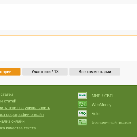
нтарии
Участники / 13
Все комментарии
 статей
МИР / СБП
н статей
WebMoney
ить текст на уникальность
Volet
рка орфографии онлайн
нализ онлайн
Безналичный платеж
ка качества текста