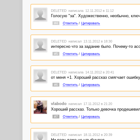
DELETED
написала 12.11.2012 в 11:12
Голосую "за". Художественно, необычно, ключ
#4
Ответить
/
Цитировать
DELETED
написал 13.11.2012 в 18:30
интересно что за задание было. Почему-то ас
#5
Ответить
/
Цитировать
DELETED
написала 14.11.2012 в 20:41
от меня +1. Хороший рассказ смягчает ошибку
#6
Ответить
/
Цитировать
vlabodo
написал 17.11.2012 в 21:20
Хороший рассказ. Только девочка продешевила
#7
Ответить
/
Цитировать
DELETED
написал 18.11.2012 в 20:39
Ни разу даже не улыбнулся.