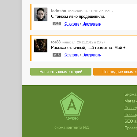
ladosha
написала 26.11.2012 в 15:15
С танком явно продешевили.
#13
Ответить
/
Цитировать
tor88
написал 26.11.2012 в 20:27
Рассказ отличный, всё грамотно. Мой +.
#15
Ответить
/
Цитировать
Написать комментарий
Последние комме
Биржа
Магази
Провер
Прове
SEO а
биржа контента №1
Провер