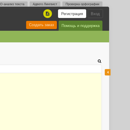
O-анализ текста
Адвего Лингвист
Проверка орфографии
Регистрация
Вход
A
Создать заказ
Помощь и поддержка