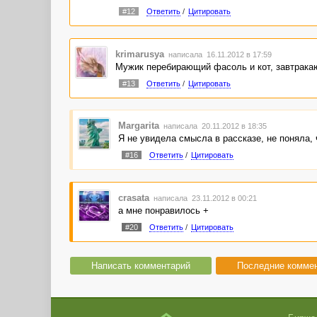
#12
Ответить
/
Цитировать
krimarusya
написала 16.11.2012 в 17:59
Мужик перебирающий фасоль и кот, завтракаю
#13
Ответить
/
Цитировать
Margarita
написала 20.11.2012 в 18:35
Я не увидела смысла в рассказе, не поняла, 
#16
Ответить
/
Цитировать
crasata
написала 23.11.2012 в 00:21
а мне понравилось +
#20
Ответить
/
Цитировать
Написать комментарий
Последние комме