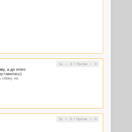
За
0
/
Против
0
ву, а до этого
дставилась)
 сбоку, но
За
0
/
Против
0