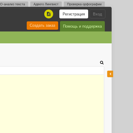
O-анализ текста
Адвего Лингвист
Проверка орфографии
Регистрация
Вход
A
Создать заказ
Помощь и поддержка