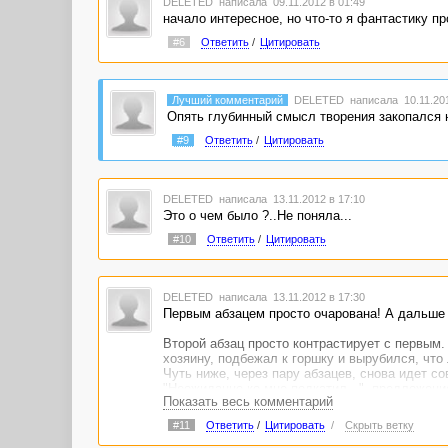
DELETED
написала 09.11.2012 в 01:49
начало интересное, но что-то я фантастику п
#6
Ответить
/
Цитировать
Лучший комментарий
DELETED
написала 10.11.201
Опять глубинный смысл творения закопался н
#9
Ответить
/
Цитировать
DELETED
написала 13.11.2012 в 17:10
Это о чем было ?..Не поняла...
#10
Ответить
/
Цитировать
DELETED
написала 13.11.2012 в 17:30
Первым абзацем просто очарована! А дальше 
Второй абзац просто контрастирует с первым.
хозяину, подбежал к горшку и вырубился, что
Чуть ниже, через пару абзацев, снова идет 
"Неожиданно ко мне подкатил...", предложени
Показать весь комментарий
Очень много местоимения "я". Понятно, что от
некоторых немного перестроить предложение. 
#11
Ответить
/
Цитировать
/
Скрыть ветку
"Внезапно что-то вцепилось мне в волосы, бо