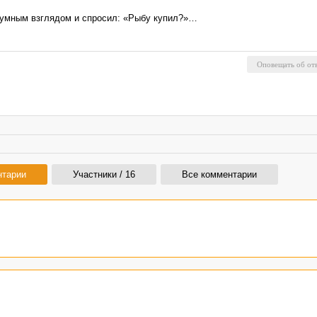
 умным взглядом и спросил: «Рыбу купил?»…
нтарии
Участники / 16
Все комментарии