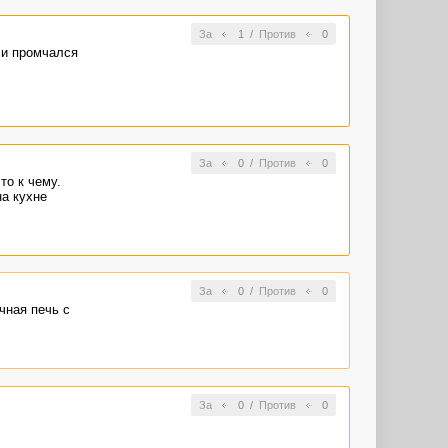
За
1
/
Против
0
епил чем-то
н и промчался
За
0
/
Против
0
то к чему.
на кухне
За
0
/
Против
0
чная печь с
За
0
/
Против
0