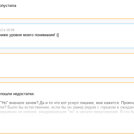
ропустила
2 в 19:49
иже уровня моего понимания! ((
пошли недостатки.
 "Но" вначале зачем? Да и то что кот уснул лишнее, мне кажется. Промч
 ли? Было бы естественнее, если бы он замер рядом с горшком в ожидан
совершенно не нужное, раздражающее "но" в начале предложения. Если б
е бы легче воспринялось.
 первого лица пишется, но в некоторых местах его можно просто опустит
Тот же второй абзац можно построить без "я", он бы даже лучше смотре
льно пробежалось по спине и с диким мяуканьем умчалось вон из комнат