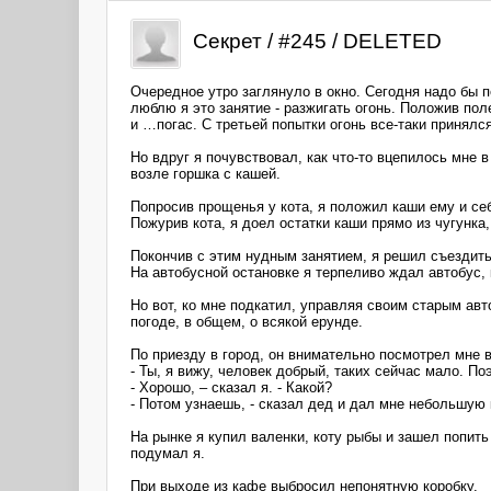
Секрет / #245 / DELETED
Очередное утро заглянуло в окно. Сегодня надо бы п
люблю я это занятие - разжигать огонь. Положив пол
и …погас. С третьей попытки огонь все-таки принялс
Но вдруг я почувствовал, как что-то вцепилось мне 
возле горшка с кашей.
Попросив прощенья у кота, я положил каши ему и се
Пожурив кота, я доел остатки каши прямо из чугунка
Покончив с этим нудным занятием, я решил съездить 
На автобусной остановке я терпеливо ждал автобус,
Но вот, ко мне подкатил, управляя своим старым ав
погоде, в общем, о всякой ерунде.
По приезду в город, он внимательно посмотрел мне в
- Ты, я вижу, человек добрый, таких сейчас мало. По
- Хорошо, – сказал я. - Какой?
- Потом узнаешь, - сказал дед и дал мне небольшую 
На рынке я купил валенки, коту рыбы и зашел попить
подумал я.
При выходе из кафе выбросил непонятную коробку.