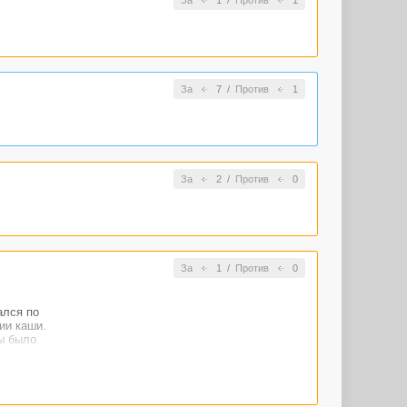
За
7
/
Против
1
За
2
/
Против
0
За
1
/
Против
0
ался по
ии каши.
ы было
ь, а в
лся:
ы."