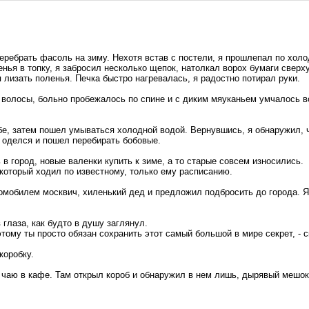
еребрать фасоль на зиму. Нехотя встав с постели, я прошлепал по холо
енья в топку, я забросил несколько щепок, натолкал ворох бумаги сверх
я лизать поленья. Печка быстро нагревалась, я радостно потирал руки.
в волосы, больно пробежалось по спине и с диким мяуканьем умчалось в
бе, затем пошел умываться холодной водой. Вернувшись, я обнаружил, 
, оделся и пошел перебирать бобовые.
в город, новые валенки купить к зиме, а то старые совсем износились.
 который ходил по известному, только ему расписанию.
томобилем москвич, хиленький дед и предложил подбросить до города. Я
 глаза, как будто в душу заглянул.
этому ты просто обязан сохранить этот самый большой в мире секрет, - с
коробку.
 чаю в кафе. Там открыл короб и обнаружил в нем лишь, дырявый мешок.