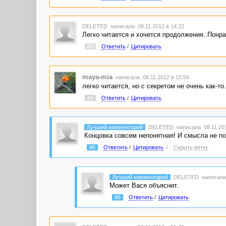
DELETED
написала 08.11.2012 в 14:22
Легко читается и хочется продолжения..Понр
#3
Ответить
/
Цитировать
maya-mia
написала 08.11.2012 в 15:56
легко читается, но с секретом не очень как-то.
#4
Ответить
/
Цитировать
Лучший комментарий
DELETED
написала 08.11.201
Концовка совсем непонятная! И смысла не по
#5
Ответить
/
Цитировать
/
Скрыть ветку
Лучший комментарий
DELETED
написала
Может Вася объяснит.
#8
Ответить
/
Цитировать