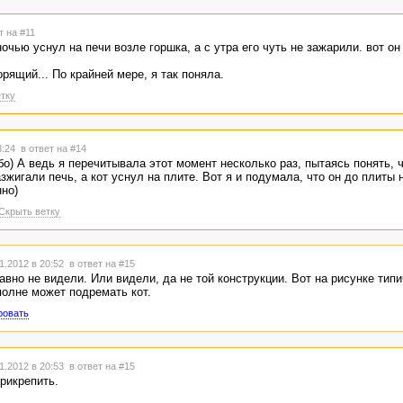
ески погибло в конце.
т на #11
онцовке, поделитесь, плиз. Может она есть, да я просто недогоняю. Зац
очью уснул на печи возле горшка, а с утра его чуть не зажарили. вот о
лась просто.
ворящий... По крайней мере, я так поняла.
тку
8:24
в ответ на #14
бо) А ведь я перечитывала этот момент несколько раз, пытаясь понять, ч
зжигали печь, а кот уснул на плите. Вот я и подумала, что он до плиты 
но)
Скрыть ветку
1.2012 в 20:52
в ответ на #15
авно не видели. Или видели, да не той конструкции. Вот на рисунке типи
полне может подремать кот.
ровать
1.2012 в 20:53
в ответ на #15
рикрепить.