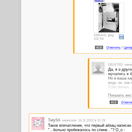
438x620, jpeg
102 Kb
#18
Ответить
/
Цити
DELETED
напи
Да, я о друг
мучались в б
Но и ваша ка
ведь он, как
Собственно, 
Показать ве
#19
Ответи
TatySh
написала 16.11.2012 в 01:29
Такое впечатление, что первый абзац написан 
"...больно пробежалось по спине..."? О_о -