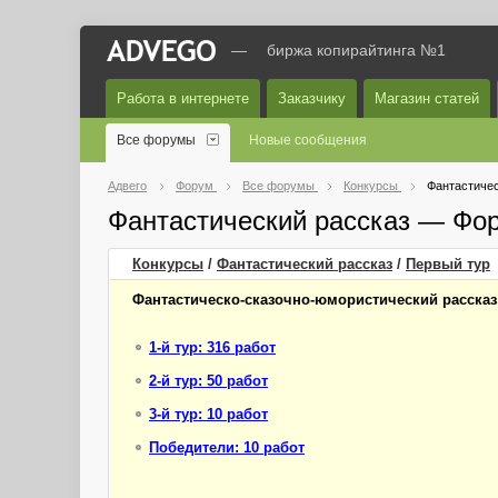
—
биржа копирайтинга №1
Работа в интернете
Заказчику
Магазин статей
Все форумы
Новые сообщения
Адвего
Форум
Все форумы
Конкурсы
Фантастичес
Фантастический рассказ — Фо
Конкурсы
/
Фантастический рассказ
/
Первый
тур
Фантастическо-сказочно-юмористический рассказ
1-й тур: 316 работ
2-й тур: 50 работ
3-й тур: 10 работ
Победители: 10 работ