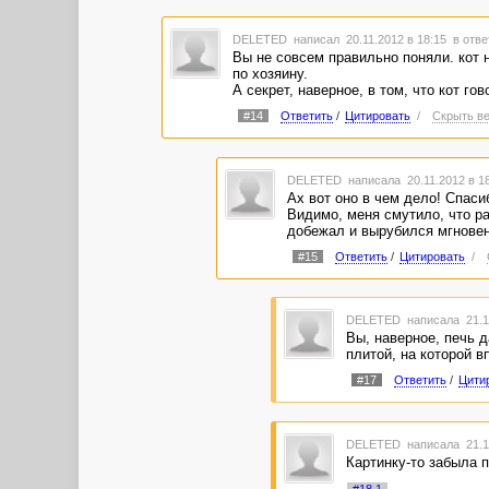
Ну и сюжет((( Очень интересное начало трагич
DELETED
написал 20.11.2012 в 18:15
в отве
ЗЫ, Если у кого возникли предположения по к
Вы не совсем правильно поняли. кот н
рассказ, жалко минусовать. Вдруг, не разобра
по хозяину.
А секрет, наверное, в том, что кот го
#14
Ответить
/
Цитировать
/
Скрыть ве
DELETED
написала 20.11.2012 в 1
Ах вот оно в чем дело! Спаси
Видимо, меня смутило, что ра
добежал и вырубился мгновен
#15
Ответить
/
Цитировать
/
DELETED
написала 21.1
Вы, наверное, печь д
плитой, на которой в
#17
Ответить
/
Цити
DELETED
написала 21.1
Картинку-то забыла п
#18.1