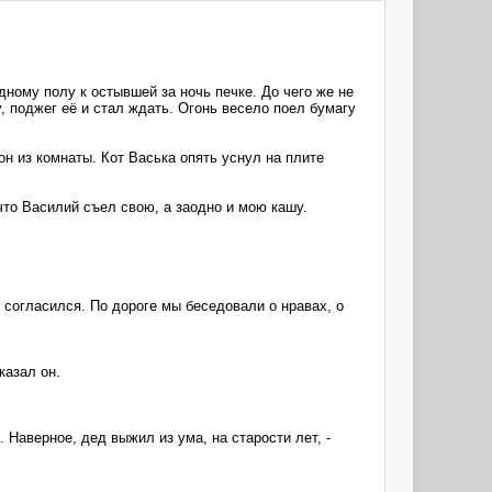
дному полу к остывшей за ночь печке. До чего же не
у, поджег её и стал ждать. Огонь весело поел бумагу
он из комнаты. Кот Васька опять уснул на плите
что Василий съел свою, а заодно и мою кашу.
 согласился. По дороге мы беседовали о нравах, о
казал он.
 Наверное, дед выжил из ума, на старости лет, -