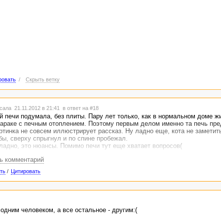
ровать
/
Скрыть ветку
сала 21.11.2012 в 21:41
в ответ на #18
ой печи подумала, без плиты. Пару лет только, как в нормальном доме жи
араке с печным отоплением. Поэтому первым делом именно та печь пре
ртинка не совсем иллюстрирует рассказ. Ну ладно еще, кота не заметить
 бы, сверху спрыгнул и по спине пробежал.
ладно, это нюансы. Помимо печи тут еще хватает вопросов(
сь комментарий
ть
/
Цитировать
одним человеком, а все остальное - другим:(