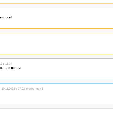
авилось!
2 в 16:34
няла в целом.
 10.11.2012 в 17:02
в ответ на #5