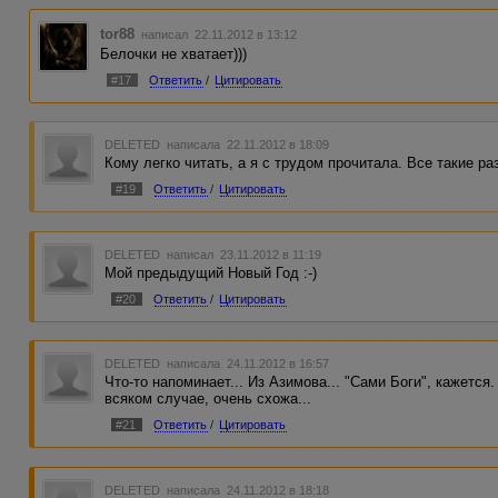
tor88
написал 22.11.2012 в 13:12
Белочки не хватает)))
#17
Ответить
/
Цитировать
DELETED
написала 22.11.2012 в 18:09
Кому легко читать, а я с трудом прочитала. Все такие ра
#19
Ответить
/
Цитировать
DELETED
написал 23.11.2012 в 11:19
Мой предыдущий Новый Год :-)
#20
Ответить
/
Цитировать
DELETED
написала 24.11.2012 в 16:57
Что-то напоминает... Из Азимова... "Сами Боги", кажется
всяком случае, очень схожа...
#21
Ответить
/
Цитировать
DELETED
написала 24.11.2012 в 18:18