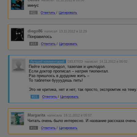
написал 12.11.2012 в 16:50
минус
#11
Ответить
/
Цитировать
diego86
написал 13.11.2012 в 11:29
Понравилось
#14
Ответить
/
Цитировать
Лучший комментарий
DELETED
написал 14.11.2012 в 00:02
Пейте галоперидол, тазепам и циклодол.
Если доктор прописал – натрия тиопентал.
Раз пришлось в дурдоме жить –
То таблетки буууудешь пить!
Это не критика, нет и нет, так просто, экспромтик на тему
#15
Ответить
/
Цитировать
Margarita
написала 19.11.2012 в 05:57
Читать очень было интересно. И название рассказа очен
#16
Ответить
/
Цитировать