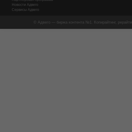
Новости Адвего
Сервисы Адвего
© Адвего — биржа контента №1. Копирайтинг, рерайти