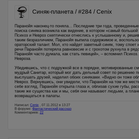
Синяк-планета / #284 / Cenix
Паранойя наконец-то поняла... Последние три года, проведенны
поиска синяка возникла как видение, в котором «самый большой
Психоз и Невроз скептически отнеслись к услышанному и, решив
таким безразличием, Паранойя выпила содержимое и, воспользо
ораторский талант. Мол, кто найдет заветный синяк, тому споет
речи Паранойя потеряла равновесие и с грохотом рухнула в ряд
Паранойя часто думала, как стать певицей», – вспомнил Психоз
Невроза.
Убедившись, что с подружкой все в порядке, мотивированные см
мудрый Санитар, который мог дать дельный совет по решению по
выслушать друзей, наделил обоих синяками. «Видно он тоже обл
Невроз. Вернувшись, они увидели, что Паранойя на том же месте
себе взгляд, Паранойя открыла глаза и, облизав сухие губы, ра
такие же существа как и мы, себя они называют людьми, а план
возвращаться в палаты.
Написал:
Cenix
, 07.11.2012 в 13:27
В форуме:
Фантастический рассказ
Комментариев:
22