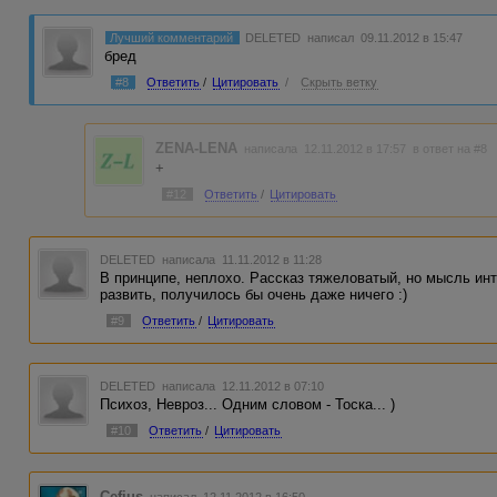
Лучший комментарий
DELETED
написал 09.11.2012 в 15:47
бред
#8
Ответить
/
Цитировать
/
Скрыть ветку
ZENA-LENA
написала 12.11.2012 в 17:57
в ответ на #8
+
#12
Ответить
/
Цитировать
DELETED
написала 11.11.2012 в 11:28
В принципе, неплохо. Рассказ тяжеловатый, но мысль инт
развить, получилось бы очень даже ничего :)
#9
Ответить
/
Цитировать
DELETED
написала 12.11.2012 в 07:10
Психоз, Невроз... Одним словом - Тоска... )
#10
Ответить
/
Цитировать
Cefius