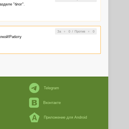
разделе "блог".
За
0
/
Против
0
ылкой!Работу
Telegram
Вконтакте
Приложение для Android