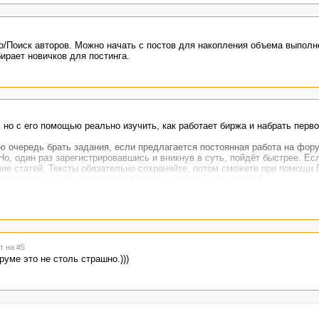
о/Поиск авторов. Можно начать с постов для накопления объема выполн
ирает новичков для постинга.
 но с его помощью реально изучить, как работает биржа и набрать перв
ю очередь брать задания, если предлагается постоянная работа на фор
Но, один раз зарегистрировавшись и вникнув в суть, пойдёт быстрее. Ес
ние статей. Тексты обязательно сохраняйте, потом сможете при помощи 
авствовать в торгах (форуме) заков на поиск исполнителей.
ана, скачайте Плагиатус, сразу установите настройки "проверка уникаль
4".
ность не менее 90% по умолчанию (может и 80%, не помню))), зак може
убликованные работы. Если всё жёлтенькое, в нижнем поле будет ссылка
т на #5
дерация на Адвеге очень строгая. Ошибки не пропускают, проверяйте тщ
уме это не столь страшно.)))
лючевые слова. Если не знакомы с темой, почитатйте в сети, что это та
просы, которые вы могли бы задать. Погуглив, можно их найти.