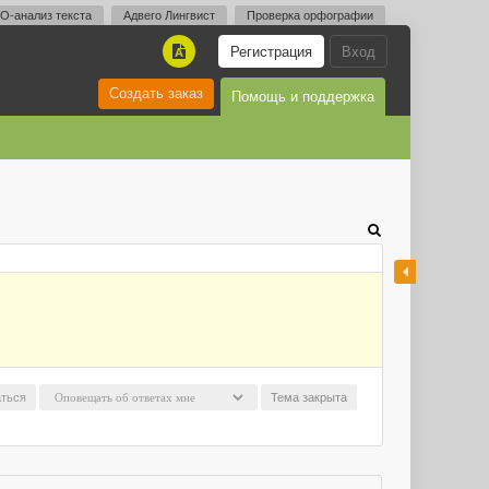
O-анализ текста
Адвего Лингвист
Проверка орфографии
Регистрация
Вход
A
Создать заказ
Помощь и поддержка
ться
Тема закрыта