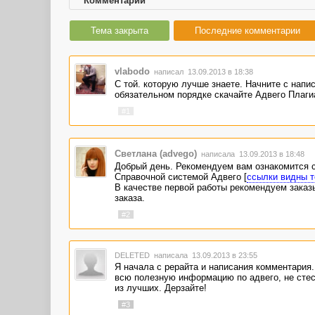
Комментарии
Тема закрыта
Последние комментарии
vlabodo
написал 13.09.2013 в 18:38
С той. которую лучше знаете. Начните с напис
обязательном порядке скачайте Адвего Плаги
#1
Светлана (advego)
написала 13.09.2013 в 18:48
Добрый день. Рекомендуем вам ознакомится 
Справочной системой Адвего [
ссылки видны т
В качестве первой работы рекомендуем заказы
заказа.
#2
DELETED
написала 13.09.2013 в 23:55
Я начала с рерайта и написания комментария.
всю полезную информацию по адвего, не стес
из лучших. Дерзайте!
#3