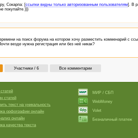
у, Сокарпа: [
ссылки видны только авторизованным пользователям
]. В 
е покупайте.)))
времени на поиск форума на котором хочу разместить комменарий с сс
очти везде нужна регистрация или без неё никак?
Участники / 6
Все комментарии
 статей
МИР / СБП
н статей
WebMoney
ить текст на уникальность
Volet
рка орфографии онлайн
нализ онлайн
Безналичный платеж
ка качества текста