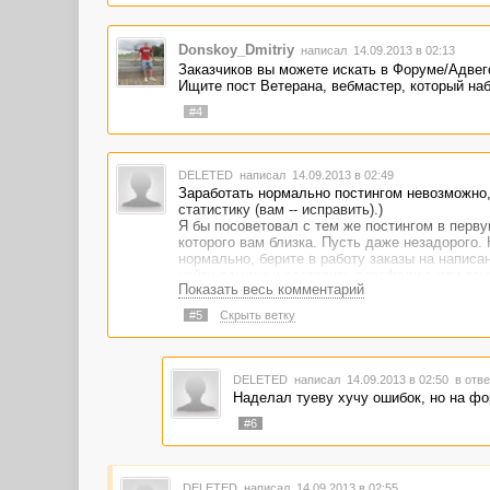
Donskoy_Dmitriy
написал 14.09.2013 в 02:13
Заказчиков вы можете искать в Форуме/Адвег
Ищите пост Ветерана, вебмастер, который наб
#4
DELETED
написал 14.09.2013 в 02:49
Заработать нормально постингом невозможно,
статистику (вам -- исправить).)
Я бы посоветовал с тем же постингом в перву
которого вам близка. Пусть даже незадорого. 
нормально, берите в работу заказы на написа
найти ссылки и составить портфелию или поуч
Показать весь комментарий
Почитайте по ссылке, которую дала вам Светл
настройка -- размер шингла и размер фразы -- 
#5
Скрыть ветку
Плагиатусом проверяйте свои тексты, уникаль
до 95%.
Тем же Плагиатусом ищете ссылки на свои оп
где она размещена.
DELETED
написал 14.09.2013 в 02:50
в отве
Если решитесь писать статьи, учтите, что мо
Наделал туеву хучу ошибок, но на фор
Лучше распродаются статьи, заточенные под к
находить.
#6
В принципе, на форуме есть ответы на все во
Удачи!
DELETED
написал 14.09.2013 в 02:55