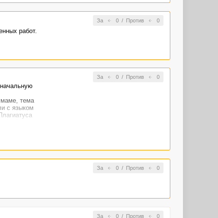
За
0
/
Против
0
енных работ.
За
0
/
Против
0
оначальную
умаме, тема
ли с языком
Плагиатуса
ности --
т потребовать
 на страницу,
За
0
/
Против
0
ательно.
кое и как их
За
0
/
Против
0