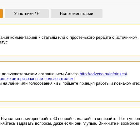
Участники / 6
Все комментарии
ания комментариев к статьям или с простенького рерайта с источником. 
атус
с пользовательским соглашением Адвего
http://advego.ru/info/rules/
олько авторизованным пользователям
]
 на лайки или голосования - вы поймете принцип работы и познакомитес
 Выполнив примерно работ 80 попробовала себя в копирайте. Пока успе
няйтесь задавать вопросы, даже если они глупые. Вникните и возможно