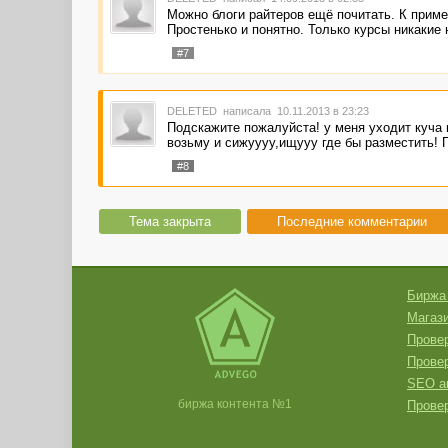
Можно блоги райтеров ещё почитать. К пример
Простенько и понятно. Только курсы никакие н
#7
DELETED
написала 10.11.2013 в 23:23
Подскажите пожалуйста! у меня уходит куча 
возьму и сижуууу,ищууу где бы разместить! П
#8
Тема закрыта
Последние комментарии
Биржа
Магази
Провер
Прове
SEO а
биржа контента №1
Провер