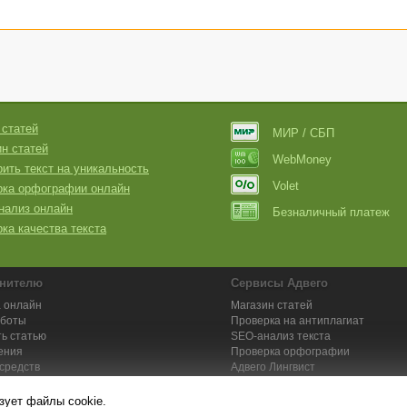
 статей
МИР / СБП
н статей
WebMoney
ить текст на уникальность
Volet
рка орфографии онлайн
нализ онлайн
Безналичный платеж
ка качества текста
нителю
Сервисы Адвего
 онлайн
Магазин статей
аботы
Проверка на антиплагиат
ь статью
SEO-анализ текста
ения
Проверка орфографии
средств
Адвего
Лингвист
кции для исполнителей
Заказ контента и услуг
зует файлы cookie.