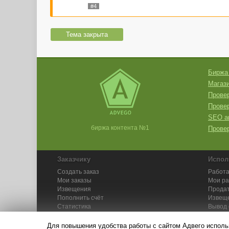
#4
Тема закрыта
Биржа
Магази
Провер
Прове
SEO а
биржа контента №1
Провер
Заказчику
Испол
Создать заказ
Работа
Мои заказы
Мои р
Извещения
Продат
Пополнить счёт
Извещ
Статистика
Вывод 
API
Инстру
Для повышения удобства работы с сайтом Адвего исполь