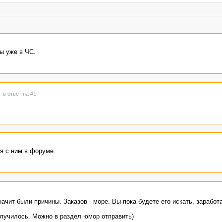
ы уже в ЧС.
8
в ответ на #1
я с ним в форуме.
начит были причины. Заказов - море. Вы пока будете его искать, заработ
олучилось. Можно в раздел юмор отправить)