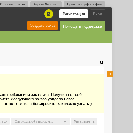
O-анализ текста
Адвего Лингвист
Проверка орфографии
Регистрация
Вход
A
Создать заказ
Помощь и поддержка
сем требованиям заказчика. Получила от себя
 поиске следующего заказа увидела новое
 Так вот я хотела бы спросить, как можно узнать у
ться
Тема закрыта