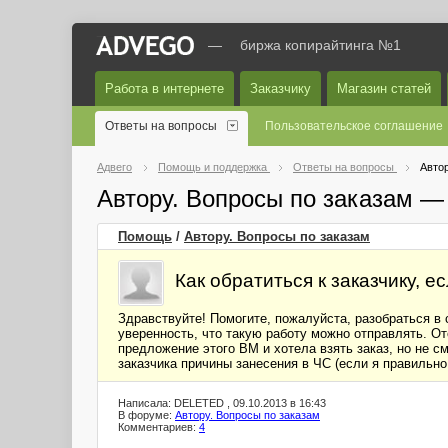
—
биржа копирайтинга №1
Работа в интернете
Заказчику
Магазин статей
Ответы на вопросы
Пользовательское соглашение
Адвего
Помощь и поддержка
Ответы на вопросы
Автор
Автору. Вопросы по заказам —
Помощь
/
Автору. Вопросы по заказам
Как обратиться к заказчику, е
Здравствуйте! Помогите, пожалуйста, разобраться в 
уверенность, что такую работу можно отправлять. От
предложение этого ВМ и хотела взять заказ, но не см
заказчика причины занесения в ЧС (если я правильно
Написала: DELETED , 09.10.2013 в 16:43
В форуме:
Автору. Вопросы по заказам
Комментариев:
4