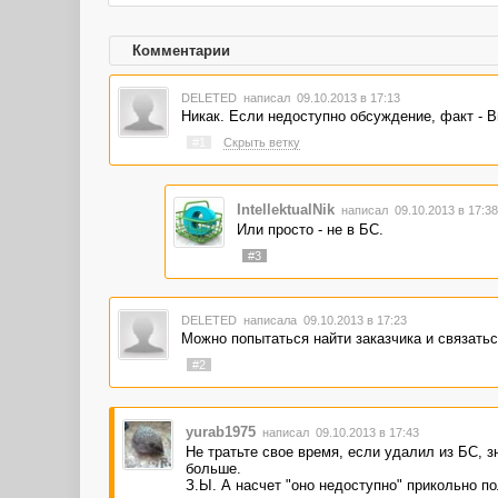
Комментарии
DELETED
написал 09.10.2013 в 17:13
Никак. Если недоступно обсуждение, факт - В
#1
Скрыть ветку
IntellektualNik
написал 09.10.2013 в 17:3
Или просто - не в БС.
#3
DELETED
написала 09.10.2013 в 17:23
Можно попытаться найти заказчика и связатьс
#2
yurab1975
написал 09.10.2013 в 17:43
Не тратьте свое время, если удалил из БС, з
больше.
З.Ы. А насчет "оно недоступно" прикольно п