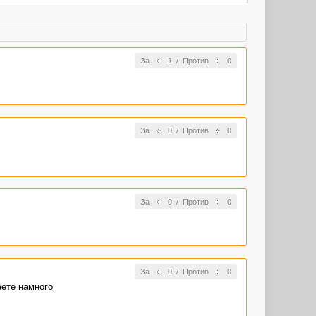
За
1
/
Против
0
За
0
/
Против
0
За
0
/
Против
0
За
0
/
Против
0
аете намного