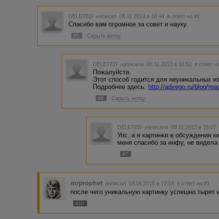
DELETED
написал 08.11.2013 в 18:44
в ответ на #1
Спасибо вам огромное за совет и науку.
#5
Скрыть ветку
DELETED
написала 08.11.2013 в 18:52
в ответ н
Пожалуйста.
Этот способ годится для неуникальных и
Подробнее здесь:
http://advego.ru/blog/re
#6
Скрыть ветку
DELETED
написала 08.11.2013 в 19:0
Упс, а я картинки в обсуждения к
меня спасибо за инфу, не видела
#7
mrprophet
написал 18.04.2015 в 12:19
в ответ на #1
после чего уникальную картинку успешно тырят и
#10