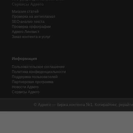
Сервисы Адвего
Магазин статей
Проверка на антиплагиат
SEO-анализ текста
Проверка орфографии
Адвего
Лингвист
Заказ контента и услуг
Информация
Пользовательское соглашение
Политика конфиденциальности
Поддержка пользователей
Партнерская программа
Новости Адвего
Сервисы Адвего
© Адвего — биржа контента №1. Копирайтинг, рерайти