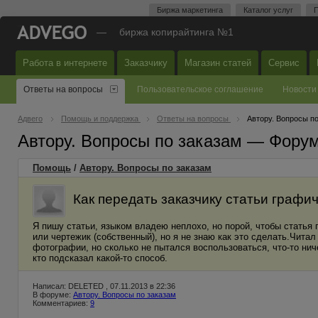
Биржа маркетинга
Каталог услуг
П
—
биржа копирайтинга №1
Работа в интернете
Заказчику
Магазин статей
Сервис
Ответы на вопросы
Пользовательское соглашение
Новости
Адвего
Помощь и поддержка
Ответы на вопросы
Автору. Вопросы п
Автору. Вопросы по заказам — Фору
Помощь
/
Автору. Вопросы по заказам
Как передать заказчику статьи графич
Я пишу статьи, языком владею неплохо, но порой, чтобы статья 
или чертежик (собственный), но я не знаю как это сделать.Чита
фотографии, но сколько не пытался воспользоваться, что-то нич
кто подсказал какой-то способ.
Написал: DELETED , 07.11.2013 в 22:36
В форуме:
Автору. Вопросы по заказам
Комментариев:
9