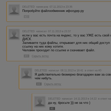
DELETED
написала 07.11.2013 в 23:36
Попробуйте файлообменник ифолдер.ру
#2
DELETED
написал 07.11.2013 в 23:37
если у вас есть почта на яндекс, то у вас УЖЕ есть сво
ДИСК.
Заливаете туда файлы, открывает для них общий доступ (
ссылку на них кому хотите.
Человек проходит по ссылке и скачивает файл.
#3
Скрыть ветку
DELETED
написал 08.11.2013 в 18:41
в ответ на #3
Я действительно безмерно благодарен вам за сов
чем нибуть.
#4
Скрыть ветку
DELETED
написал 14.11.2013 в 14:22
в ответ н
да ну, бросьте ))) не за что )
#8