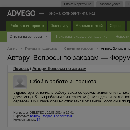
Биржа маркетинга
Каталог услуг
П
—
биржа копирайтинга №1
Работа в интернете
Заказчику
Магазин статей
Сервис
Ответы на вопросы
Пользовательское соглашение
Новости
Адвего
Помощь и поддержка
Ответы на вопросы
Автору. Вопросы п
Автору. Вопросы по заказам — Фору
Помощь
/
Автору. Вопросы по заказам
Сбой в работе интернета
Здравствуйте, взяла в работу заказ со сроком исполнения 1 час, 
дома могут быть проблемы с интернетом (сам яндекс и гугл откр
сервера). Пришлось спешно отказаться от заказа. Могу ли я по п
Написала: DELETED , 02.03.2014 в 12:01
В форуме:
Автору. Вопросы по заказам
Комментариев:
34