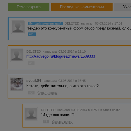
Тема закрыта
Последние комментарии
Учас
Лучший комментарий
DELETED
написал 03.03.2014 в 17:01
тендер это конкурентный форм отбор прэдлажэный, слю
#11
DELETED
написала 03.03.2014 в 12:10
http://advego.ru/blog/read/news/1509333
#1
svetik04
написала 03.03.2014 в 16:45
Кстати, действительно, а что это такое?
#2
Скрыть ветку
DELETED
написал 03.03.2014 в 16:50
в ответ на #2
"И где она живет"?
#3
Скрыть ветку