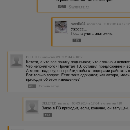
#14
Скрыть ветку
svetik04
написала 03.03.2014 в 17:1
Ужоссс...
Пошла учить анатомию.
#15
DELETED
написал 03.03.2014 в 16:56
Кcтати, а что все панику поднимают, что сложно и непоня
Что непонятного? Прочитал ТЗ, оставил предложение и вс
А может надо курсы пройти,чтобы с тендерами работать 
Вот только вопрос. Если тебя одобряют, как автора, молча
приходит об этом извещение?
#10
Скрыть ветку
DELETED
написал 03.03.2014 в 17:04
в ответ на #10
Заказ в ПЗ приходит, если, конечно, он запущен.
#13