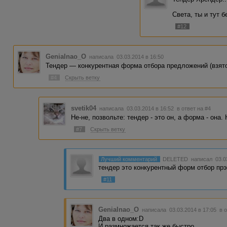
Света, ты и тут б
#12
Genialnao_O
написала 03.03.2014 в 16:50
Тендер — конкурентная форма отбора предложений (взято
#4
Скрыть ветку
svetik04
написала 03.03.2014 в 16:52
в ответ на #4
Не-не, позвольте: тендер - это он, а форма - она
#7
Скрыть ветку
Лучший комментарий
DELETED
написал 03.0
тендер это конкурентный форм отбор пр
#11
Genialnao_O
написала 03.03.2014 в 17:05
в 
Два в одном:D
И размножается так же быстро...