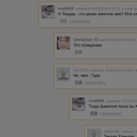
svetik04
написала 03.03.2014 в 16:51
в ответ н
А Тендер - это разве женское имя? Или 
#5
Скрыть ветку
Genialnao_O
написала 03.03.2014 в
Это псевдоним.
#6
DELETED
написал 03.03.2014 в 16:52
Не, имя - Гадя.
#8
Скрыть ветку
svetik04
написала 03.03.201
Тогда фамилия была бы 
#9
Скрыть ветку
DELETED
написал 0
Тендер Хрендер..