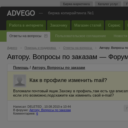
Биржа маркетинга
Каталог услуг
П
—
биржа копирайтинга №1
Работа в интернете
Заказчику
Магазин статей
Сервис
Ответы на вопросы
Пользовательское соглашение
Новости
Адвего
Помощь и поддержка
Ответы на вопросы
Автору. Вопросы п
Автору. Вопросы по заказам — Фору
Помощь
/
Автору. Вопросы по заказам
Как в профиле изменить mail?
Взломали почтовый ящик.Захожу в профиль,там есть где вписать 
если это возможно,подскажите как изменить свой e-mail?
Написал: DELETED , 10.08.2010 в 10:44
В форуме:
Автору. Вопросы по заказам
Комментариев:
6