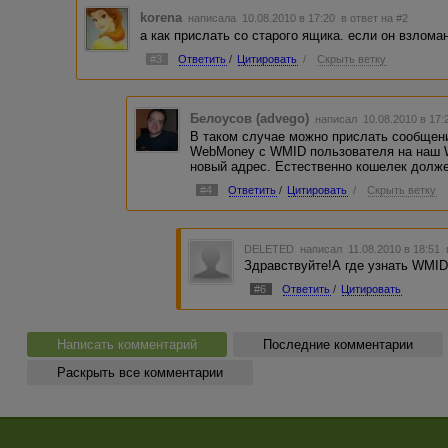
korena
написала 10.08.2010 в 17:20
в ответ на #2
а как прислать со старого ящика. если он взлома
#3
Ответить
/
Цитировать
/
Скрыть ветку
Белоусов (advego)
написал 10.08.2010 в 17
В таком случае можно прислать сообщен
WebMoney с WMID пользователя на наш WM
новый адрес. Естественно кошелек долже
#4
Ответить
/
Цитировать
/
Скрыть ветку
DELETED
написал 11.08.2010 в 18:51
Здравствуйте!А где узнать WMID
#6
Ответить
/
Цитировать
Написать комментарий
Последние комментарии
Раскрыть все комментарии