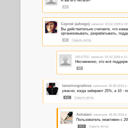
А вы его читали?
#4
Сергей (advego)
написал 03.02.2009 в 1
Вы действительно считаете, что ком
организовывать, разрабатывать, подд
#5
Скрыть ветку
DELETED
написал 03.02.2009 в 2
Несомненно, это всё поддерж
#8
lanavinogradova
написала 06.08.2016 в
ужасно, когда забирают 25%, а 10 - п
#11
Скрыть ветку
Ashatani
написала 06.08.2016 в
Пользователь неактивен с 200
#13
Скрыть ветку