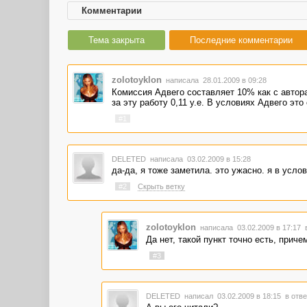
Комментарии
Тема закрыта
Последние комментарии
zolotoyklon
написала 28.01.2009 в 09:28
Комиссия Адвего составляет 10% как с автора, 
за эту работу 0,11 у.е. В условиях Адвего эт
#1
DELETED
написала 03.02.2009 в 15:28
да-да, я тоже заметила. это ужасно. я в услов
#2
Скрыть ветку
zolotoyklon
написала 03.02.2009 в 17:17
Да нет, такой пункт точно есть, прич
#3
DELETED
написал 03.02.2009 в 18:15
в отве