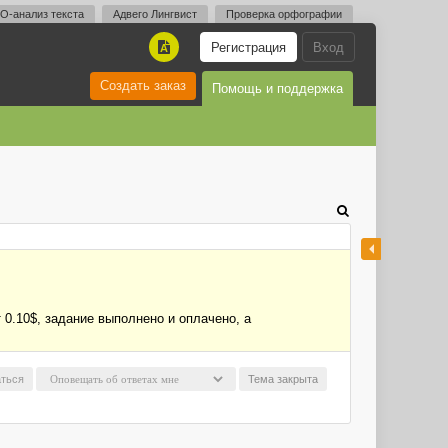
O-анализ текста
Адвего Лингвист
Проверка орфографии
Регистрация
Вход
A
Создать заказ
Помощь и поддержка
0.10$, задание выполнено и оплачено, а
ться
Тема закрыта