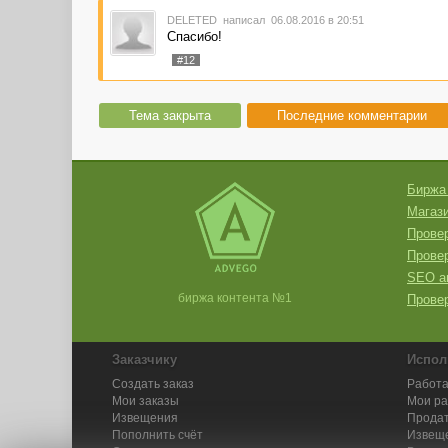
DELETED
написал 06.08.2016 в 20:51
Спасибо!
#12
Тема закрыта
Последние комментарии
Биржа
Магази
Провер
Прове
SEO а
биржа контента №1
Провер
Заказчику
Испол
Создать заказ
Работа
Мои заказы
Мои р
Извещения
Продат
Пополнить счёт
Извещ