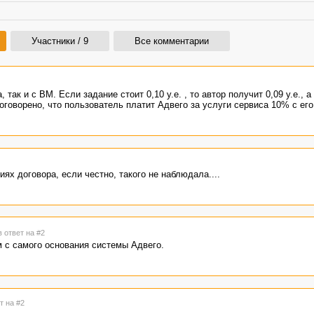
Участники / 9
Все комментарии
так и с ВМ. Если задание стоит 0,10 у.е. , то автор получит 0,09 у.е., 
о оговорено, что пользователь платит Адвего за услуги сервиса 10% с его
иях договора, если честно, такого не наблюдала....
в ответ на #2
ем с самого основания системы Адвего.
т на #2