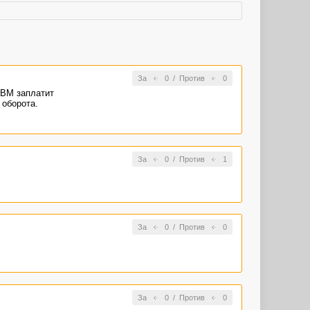
За
0
/
Против
0
а ВМ заплатит
 оборота.
За
0
/
Против
1
За
0
/
Против
0
За
0
/
Против
0