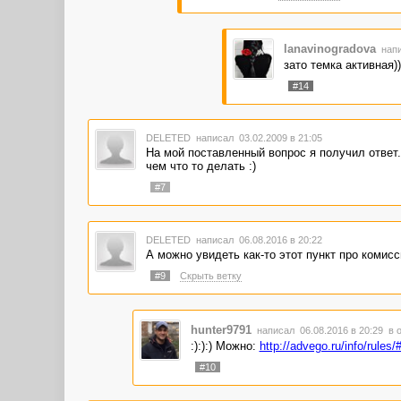
lanavinogradova
напи
зато темка активная))
#14
DELETED
написал 03.02.2009 в 21:05
На мой поставленный вопрос я получил ответ.
чем что то делать :)
#7
DELETED
написал 06.08.2016 в 20:22
А можно увидеть как-то этот пункт про комис
#9
Скрыть ветку
hunter9791
написал 06.08.2016 в 20:29
в 
:):):) Можно:
http://advego.ru/info/rules/
#10