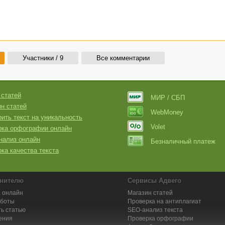
Участники / 9
Все комментарии
 статей
МИР / СБП
н статей
WebMoney
ить текст на уникальность
Volet
рка орфографии онлайн
нализ онлайн
Безналичный платеж
ка качества текста
нителю
Сервисы Адвего
 онлайн
Магазин статей
аботы
Проверка на антиплагиат
ь статью
SEO-анализ текста
ения
Проверка орфографии