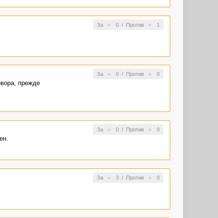
За
0
/
Против
1
За
0
/
Против
0
овора, прежде
За
0
/
Против
0
ен.
За
3
/
Против
0