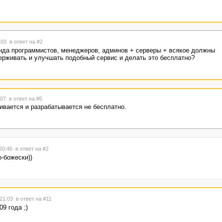
9:03
в ответ на #2
анда программистов, менеджеров, админов + серверы + всякое должны
ерживать и улучшать подобный сервис и делать это бесплатно?
1:07
в ответ на #5
ивается и разрабатывается не бесплатно.
 20:46
в ответ на #2
о-божески))
 21:03
в ответ на #11
9 года ;)