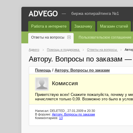
—
биржа копирайтинга №1
Работа в интернете
Заказчику
Магазин статей
Ответы на вопросы
Пользовательское соглашение
Адвего
Помощь и поддержка
Ответы на вопросы
Автор
Автору. Вопросы по заказам —
Помощь
/
Автору. Вопросы по заказам
Комиссия
Приветствую всех! Скажите пожалуйста, почему у ме
начисляется только 0,09. Возможно это было в услов
Написал: DELETED , 27.01.2009 в 20:30
В форуме:
Автору. Вопросы по заказам
Комментариев:
13