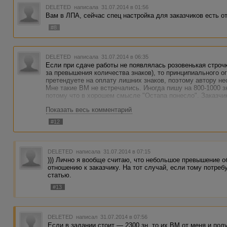
DELETED
написала 31.07.2014 в 01:56
Вам в ЛПА, сейчас спец настройка для заказчиков есть от .
#8
DELETED
написала 31.07.2014 в 06:35
Если при сдаче работы не появлялась розовенькая строчк
за превышения количества знаков), то принципиального о
претендуете на оплату лишних знаков, поэтому автору не
Мне такие ВМ не встречались. Иногда пишу на 800-1000 з
потому что в хорошем смысле "Остапа понесло". Заказчи
Показать весь комментарий
#12
DELETED
написала 31.07.2014 в 07:15
))) Лично я вообще считаю, что небольшое превышение о
отношению к заказчику. На тот случай, если тому потре
статью.
#13
DELETED
написал 31.07.2014 в 07:56
Если в задании стоит — 2300 зн, то их ВМ от меня и п