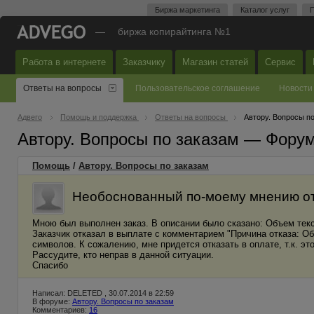
Биржа маркетинга
Каталог услуг
П
—
биржа копирайтинга №1
Работа в интернете
Заказчику
Магазин статей
Сервис
Ответы на вопросы
Пользовательское соглашение
Новости
Адвего
Помощь и поддержка
Ответы на вопросы
Автору. Вопросы п
Автору. Вопросы по заказам — Фору
Помощь
/
Автору. Вопросы по заказам
Необоснованный по-моему мнению от
Мною был выполнен заказ. В описании было сказано: Объем тек
Заказчик отказал в выплате с комментарием "Причина отказа: Об
символов. К сожалению, мне придется отказать в оплате, т.к. эт
Рассудите, кто неправ в данной ситуации.
Спасибо
Написал: DELETED , 30.07.2014 в 22:59
В форуме:
Автору. Вопросы по заказам
Комментариев:
16