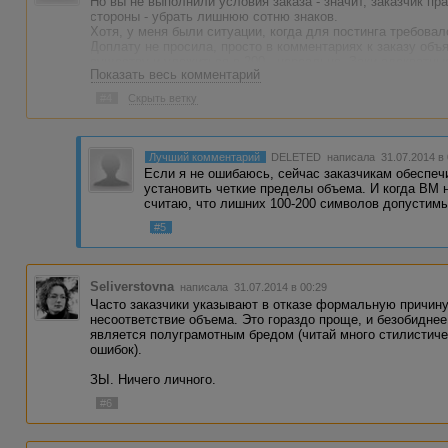
Но вы не выполнили условия заказа - значит, заказчик пр
стороны - убрать лишнюю сотню знаков.
Хотя, у меня были ситуации, когда для постинга требовал
Доплату не просила, просто в комментариях к заказу объ
существу и уложиться в 200 - нереально. Заки адекватны
Показать весь комментарий
#4
Скрыть ветку
Лучший комментарий
DELETED
написала 31.07.2014 в
Если я не ошибаюсь, сейчас заказчикам обеспе
установить четкие пределы объема. И когда ВМ 
считаю, что лишних 100-200 символов допустимы.
#5
Seliverstovna
написала 31.07.2014 в 00:29
Часто заказчики указывают в отказе формальную причину,
несоответствие объема. Это гораздо проще, и безобиднее,
является полуграмотным бредом (читай много стилистиче
ошибок).
ЗЫ. Ничего личного.
#6