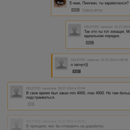
Е-мае, Пингвин, ты заработался?
#10
Скрыть ветку
DELETED
написал 31.07.2014
Так это ты тот зокащег, 
идеальном порядке.
#11
DELETED
написал 31.07.2014 в 08:49
о загнул))
#15
DELETED
написала 30.07.2014 в 23:54
В свое время был заказ min 4000, max 4000. Но там бол
подстраиваться.
#3
DELETED
написала 31.07.2014 в 00:06
В принципе, мог бы отправить на доработку.