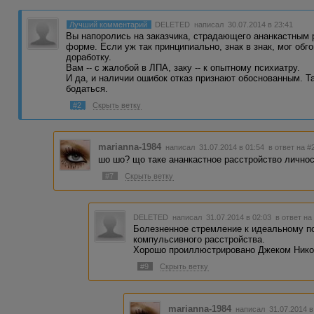
Лучший комментарий
DELETED
написал 30.07.2014 в 23:41
Вы напоролись на заказчика, страдающего ананкастным 
форме. Если уж так принципиально, знак в знак, мог обг
доработку.
Вам -- с жалобой в ЛПА, заку -- к опытному психиатру.
И да, и наличии ошибок отказ признают обоснованным. Та
бодаться.
#2
Скрыть ветку
marianna-1984
написал 31.07.2014 в 01:54
в ответ на #
шо шо? що таке ананкастное расстройство лично
#7
Скрыть ветку
DELETED
написал 31.07.2014 в 02:03
в ответ на
Болезненное стремление к идеальному по
компульсивного расстройства.
Хорошо проиллюстрировано Джеком Никол
#9
Скрыть ветку
marianna-1984
написал 31.07.2014 