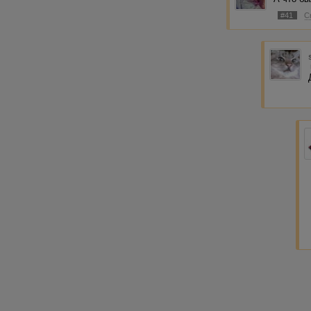
#41
С