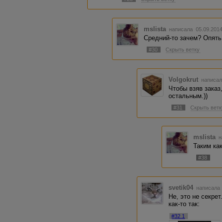
mslista
написала 05.09.201
Средний-то зачем? Опять 
#30
Скрыть ветку
Volgokrut
написал
Чтобы взяв заказ
остальным.))
#31
Скрыть ветк
mslista
н
Таким как
#38
svetik04
написала 
Не, это не секрет
как-то так:
#32.1