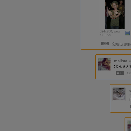
524x780, jpeg
44.1 Kb
#32
Скрыть ветк
mslista
н
Ясн, а я
#35
Ск
s
П