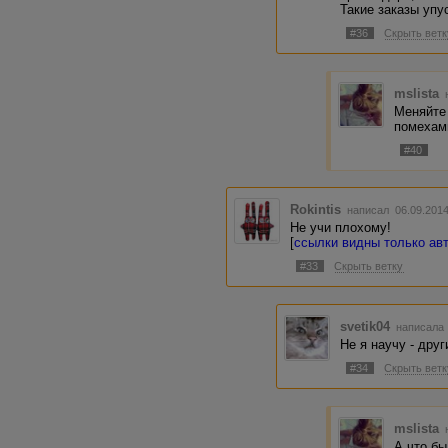
Такие заказы упу
#36
Скрыть ветк
mslista
Меняйте 
помехам
#40
Rokintis
написал 06.09.201
Не учи плохому!
[
ссылки видны только ав
#33
Скрыть ветку
svetik04
написала 
Не я научу - друг
#34
Скрыть ветк
mslista
А что бы