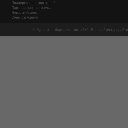
Поддержка пользователей
Партнерская программа
Новости Адвего
Сервисы Адвего
© Адвего — биржа контента №1. Копирайтинг, рерайти