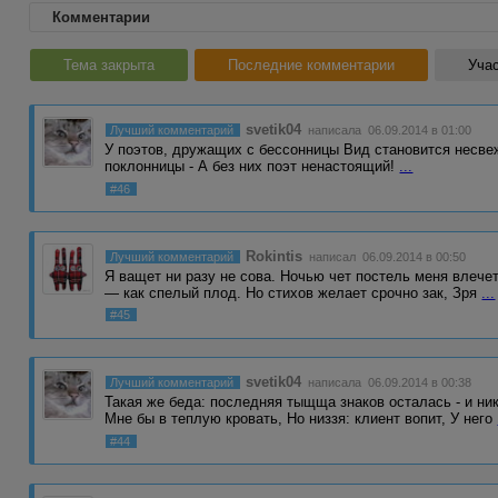
Комментарии
Тема закрыта
Последние комментарии
Учас
svetik04
Лучший комментарий
написала 06.09.2014 в 01:00
У поэтов, дружащих с бессонницы Вид становится несвеж
поклонницы - А без них поэт ненастоящий!
...
#46
Rokintis
Лучший комментарий
написал 06.09.2014 в 00:50
Я ващет ни разу не сова. Ночью чет постель меня влече
— как спелый плод. Но стихов желает срочно зак, Зря
...
#45
svetik04
Лучший комментарий
написала 06.09.2014 в 00:38
Такая же беда: последняя тыщща знаков осталась - и ник
Мне бы в теплую кровать, Но низзя: клиент вопит, У него
#44