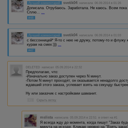
svetik04
Лучший комментарий
написала 06.09.2014 в 01:26
Дописала. Отрубаюсь. Заработала. Не каюсь. Всем пока 
Сплю...
...
#48
svetik04
Лучший комментарий
написала 06.09.2014 в 01:03
с бессонницей* Я-то с нею не дружу, потому-то и флужу к
курам на смех:)))
...
#47
DELETED
написал 05.09.2014 в 22:32
Предполагаю, что:
-Изначально заказ доступен через N минут.
-Потом N минут проходят, он оказывается ненадолго доступе
ждавший этого заказа, успевает взять на секунду быстрее
Ну или заказчик с настройками шаманит.
#1
Скрыть ветку
mslista
написала 05.09.2014 в 22:51
в ответ на #1
Я всегда жду до момента, когда пишут "Заказ буд
минута на исходе. Кликаю нервно на "Взять заказ"