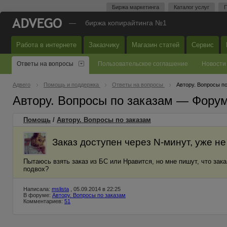
Биржа маркетинга
Каталог услуг
П
—
биржа копирайтинга №1
Работа в интернете
Заказчику
Магазин статей
Сервис
Ответы на вопросы
Пользовательское соглашение
Новости
Адвего
Помощь и поддержка
Ответы на вопросы
Автору. Вопросы п
Автору. Вопросы по заказам — Фору
Помощь
/
Автору. Вопросы по заказам
Заказ доступен через N-минут, уже не
Пытаюсь взять заказ из БС или Нравится, но мне пишут, что зака
подвох?
Написала:
mslista
, 05.09.2014 в 22:25
В форуме:
Автору. Вопросы по заказам
Комментариев:
51