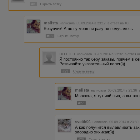
#8
Скрыть ветку
mslista
написала 05.09.2014 в 23:17
в ответ на #8
Везунчик! А вот у меня ни разу не получалось.
#18
Скрыть ветку
DELETED
написала 05.09.2014 в 23:32
в ответ н
Я постоянно так беру заказы, причем в се
Развивайте указательный палец)))
#23
Скрыть ветку
mslista
написала 05.09.2014 в 23:36
Мвахаха, я тут чай пью, а вы так 
#27
svetik04
написала 05.09.2014 в 23:3
А как получится вылавливать зак
злорадно хихикая:)))
#28
Скрыть ветку