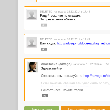
DELETED
написала 18.12.2014 в 17:43
Радуйтесь, что не отказал.
За превышение объема.
#3
DELETED
написала 18.12.2014 в 17:45
Вам сюда:
http://advego.ru/blog/read/faq_autho
#5
Анастасия (advego)
написала 18.12.2014 в 18:50
Здравствуйте.
Ознакомьтесь, пожалуйста:
http://advego.ru/b
Если заказчик обещал вам увеличить оплату, 
http://advego.ru/blog/read/feedback/
Показать весь комментарий
В теме укажите ссылку на работу, за котору
котором шла речь об увеличении оплаты, есл
#6
Тема закрыта.
Тема закрыта
Последние комментарии