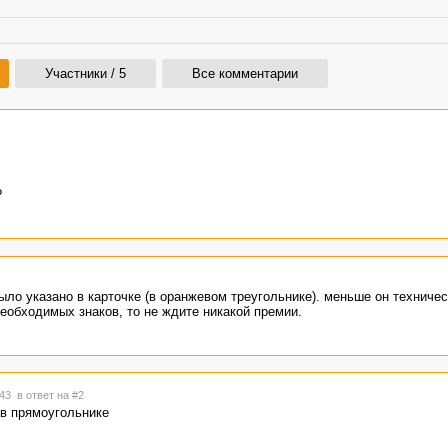
Участники / 5
Все комментарии
?
было указано в карточке (в оранжевом треугольнике). меньше он техниче
еобходимых знаков, то не ждите никакой премии.
:43
в ответ на #2
 в прямоугольнике