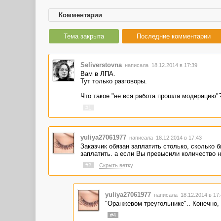
Комментарии
Тема закрыта
Последние комментарии
Seliverstovna
написала 18.12.2014 в 17:39
Вам в ЛПА.
Тут только разговоры.
Что такое "не вся работа прошла модерацию"
#1
yuliya27061977
написала 18.12.2014 в 17:43
Заказчик обязан заплатить столько, сколько 
заплатить. а если Вы превысили количество н
#2
Скрыть ветку
yuliya27061977
написала 18.12.2014 в 17
"Оранжевом треугольнике".. Конечно,
#4