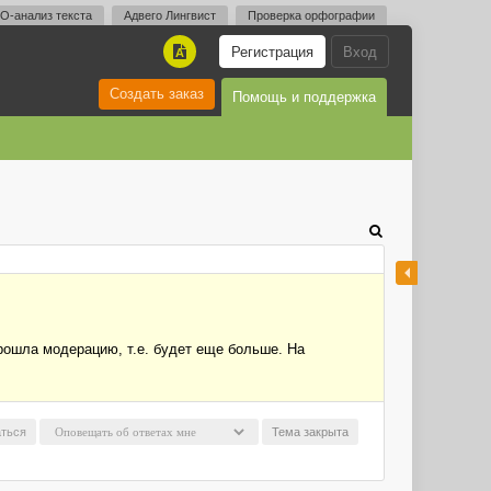
O-анализ текста
Адвего Лингвист
Проверка орфографии
Регистрация
Вход
A
Создать заказ
Помощь и поддержка
прошла модерацию, т.е. будет еще больше. На
ться
Тема закрыта