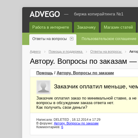
—
биржа копирайтинга №1
Работа в интернете
Заказчику
Магазин статей
Ответы на вопросы
Пользовательское соглашение
Адвего
Помощь и поддержка
Ответы на вопросы
Автор
Автору. Вопросы по заказам —
Помощь
/
Автору. Вопросы по заказам
Заказчик оплатил меньше, че
Заказчик оплатил заказ по минимальной ставке, а не
вопросы в обсуждении заказа ответа нет.
Как получить свои деньги?
Написала: DELETED , 18.12.2014 в 17:29
В форуме:
Автору. Вопросы по заказам
Комментариев:
6