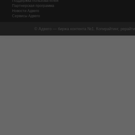
Поддержка пользователей
Партнерская программа
Новости Адвего
Сервисы Адвего
© Адвего — биржа контента №1. Копирайтинг, рерайти