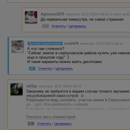
Agnessa1970
написала 25.07.2015 в 00:02
в ответ на #2
Да нормальная камасутра, не самая страшная.
#3
Ответить
/
Цитировать
svetik04
Лучший комментарий
написала 25.07.2015 в 00:12
А что там сложного?
"Сейчас землю в серпуховском районе купить уже невоз
еще в прошлом году" :)
И такие варианты можно ваять десятками.
#4
Ответить
/
Цитировать
skifija
написала 25.07.2015 в 00:23
Заказчику не требуется в вашем случае точного звучания
неудобоваримой кама-сутрой. ☺
Разрешается ведь склонять: участок земли в Серпуховско
до... руб. Или разбавлять словами.
А вообще - не стесняйтесь пока спрашивать у заказчика 
Но даже если он не отвечает, "корки" лепить нельзя. Сего
Показать весь комментарий
напишет прямым вхождением такое: "кресло компьютерное
список".
#5
Ответить
/
Цитировать