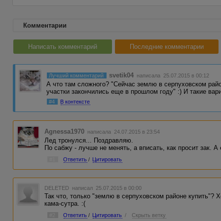
Комментарии
Написать комментарий
Последние комментарии
svetik04
Лучший комментарий
написала 25.07.2015 в 00:12
А что там сложного? "Сейчас землю в серпуховском рай
участки закончились еще в прошлом году" :) И такие ва
#4
В контексте
Agnessa1970
написала 24.07.2015 в 23:54
Лед тронулся... Поздравляю.
По сабжу - лучше не менять, а вписать, как просит зак. А
#1
Ответить
/
Цитировать
DELETED
написал 25.07.2015 в 00:00
Так что, только "землю в серпуховском районе купить"? 
кама-сутра. :(
#2
Ответить
/
Цитировать
/
Скрыть ветку