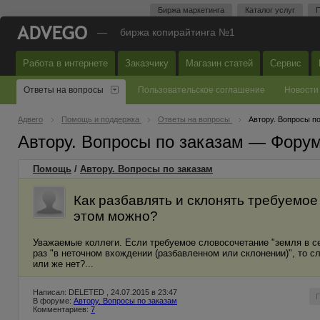
Биржа маркетинга
Каталог услуг
П
—
биржа копирайтинга №1
Работа в интернете
Заказчику
Магазин статей
Сервис
Ответы на вопросы
Пользовательское соглашение
Новости
Адвего
Помощь и поддержка
Ответы на вопросы
Автору. Вопросы п
Автору. Вопросы по заказам — Фору
Помощь
/
Автору. Вопросы по заказам
Как разбавлять и склонять требуемое
этом можно?
Уважаемые коллеги. Если требуемое словосочетание "земля в се
раз "в неточном вхождении (разбавленном или склонении)", то с
или же нет?...
Написал: DELETED , 24.07.2015 в 23:47
В форуме:
Автору. Вопросы по заказам
Комментариев:
7