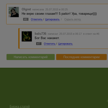
Olgret
написала 25.07.2015 в 00:25
Не верю своим глазам!!! 5 работ! Ура, товарищи))))
#6
Ответить
/
Цитировать
/
Скрыть ветку
balu736
написал 25.07.2015 в 06:17
в ответ на #6
Бог Вас накажет.
#7
Ответить
/
Цитировать
Написать комментарий
Последние комментарии
Биржа статей