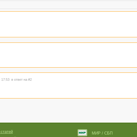
в 17:53
в ответ на #2
 статей
МИР / СБП