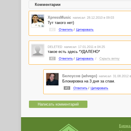
Комментарии
XpressMusic
написал 28.12.2010 в 09:03
Тут такого нет)
#1
Ответить
/
Цитировать
DELETED
написал 17.01.2011 в 04:25
такое есть здесь *УДАЛЕНО*
#2
Ответить
/
Цитировать
/
Скрыть ветку
Белоусов (advego)
написал 31.08.2012 
Блокировка на 3 дня за спам.
#3
Ответить
/
Цитировать
Написать комментарий
Биржа