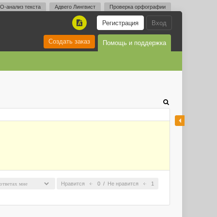
O-анализ текста
Адвего Лингвист
Проверка орфографии
Регистрация
Вход
A
Создать заказ
Помощь и поддержка
Нравится
0
/
Не нравится
1