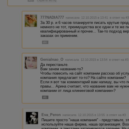
#3
Скрыть ветку
777NADIA777
написала 12.10.2015 в 13:41
в ответ на #
За 30 р. и 6 часов планируете писать крутые про
немного не тот, преимущества все одни и те же 
квалифицированный и прочее... Так-то подход вер
заказах он применим.
#4
Genialnao_O
написала 12.10.2015 в 13:54
в ответ на #3
Да перестаньте.
Вам зачем название-то?
Чтобы повесить на сайт компании рассказ об услу
компания предлагает то-то? На сайте компании?
Если я вот так комментарий вам напишу, вы что п
правы... Арина считает, что название вам не нужн
компании от лица клининговой компании»?
#6
Eva_Peron
написала 12.10.2015 в 13:55
в ответ на #3
Пишите просто "наша компания" - представьте, э
используйте наша фирма, наша организация. Во
компании, а текстами затариваются заранее. На