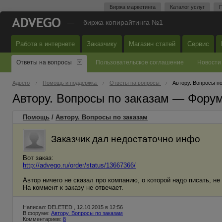
Биржа маркетинга
Каталог услуг
П
—
биржа копирайтинга №1
Работа в интернете
Заказчику
Магазин статей
Сервис
Ответы на вопросы
Пользовательское соглашение
Новости
Адвего
Помощь и поддержка
Ответы на вопросы
Автору. Вопросы п
Автору. Вопросы по заказам — Фору
Помощь
/
Автору. Вопросы по заказам
Заказчик дал недостаточно инфо
Вот заказ:
http://advego.ru/order/status/13667366/
Автор ничего не сказал про компанию, о которой надо писать, не
На коммент к заказу не отвечает.
Написал: DELETED , 12.10.2015 в 12:56
В форуме:
Автору. Вопросы по заказам
Комментариев:
8