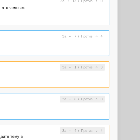
За
13
/
Против
0
, что человек
За
7
/
Против
4
За
1
/
Против
3
За
6
/
Против
0
За
4
/
Против
4
дайте тему в