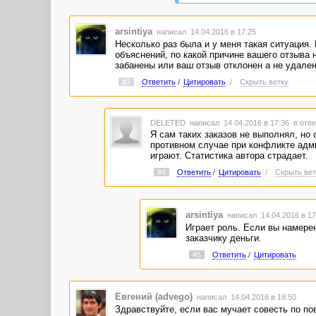
arsintiya
написал 14.04.2016 в 17:25
Несколько раз была и у меня такая ситуация. 
объяснений, по какой причине вашего отзыва 
забанены или ваш отзыв отклонен а не удален 
#3
Ответить
/
Цитировать
/
Скрыть ветку
DELETED
написал 14.04.2016 в 17:36
в отве
Я сам таких заказов не выполнял, но
противном случае при конфликте адми
играют. Статистика автора страдает.
#4
Ответить
/
Цитировать
/
Скрыть вет
arsintiya
написал 14.04.2016 в 1
Играет роль. Если вы намерен
заказчику деньги.
#5
Ответить
/
Цитировать
Евгений (advego)
написал 14.04.2016 в 18:50
Здравствуйте, если вас мучает совесть по п