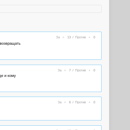
За
13
/
Против
0
 возвращать
За
7
/
Против
0
де и кому
За
6
/
Против
0