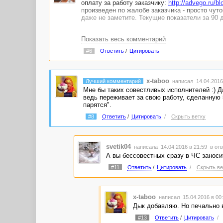
оплату за работу заказчику:
http://advego.ru/bl
произведен по жалобе заказчика - просто чут
даже не заметите. Текущие показатели за 90 
Показать весь комментарий
#6
Ответить
/
Цитировать
x-taboo
Лучший комментарий
написал 14.04.2016 
Мне бы таких совестливых исполнителей :) Да
ведь переживает за свою работу, сделанную 5
парятся".
#8
Ответить
/
Цитировать
/
Скрыть ветку
svetik04
написала 14.04.2016 в 21:59
в отв
А вы бессовестных сразу в ЧС заноси
#11
Ответить
/
Цитировать
/
Скрыть ве
x-taboo
написал 15.04.2016 в 0
Дык добавляю. Но печально в
#13
Ответить
/
Цитировать
/