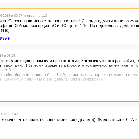
4.2016 в 00:07
в ответ на #13
тина. Особенно активно стал пополняться ЧС, когда админы дали возмож
офиля. Сейчас пропорция БС и ЧС где-то 1:10. Но я довольна: дело-то н
тве:)
ровать
6 в 05:25
устя 5 месяцев вспомнили про тот отзыв. Заказчик уже сто раз забыл, г
 тысячами. Я бы если и заметила (хотя это исключено, зачем мне тот о
все :)
и забил бы, или написал бы в ЛПА, а там, как вы верно заметили, понима
е. Максимум сняли бы с вас деньги. Какие блокировки?
2016 в 14:10
 конечно, что сняли, но ваш отзыв свое сделал )))) Жаловаться в ЛПА и