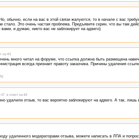
Но, обычно, если на вас в этой связи жалуются, то в начале с вас требу
не стало. Это очень частая проблема. Предъявите скрин, что вы там дей
вами, и думаю, никто вас не заблокирует на адвего).
т на #3
 очень много читал на форуме, что ссылка должна быть размещена навеч
нистрация всегда признает правоту заказчика. Причины удаления ссылк
ку
7:47
в ответ на #4
но удалили отзыв, то вас вероятно заблокируют на адвего. А так, лишь 
оводу удаленного модераторами отзыва, можете написать в ЛПА и попрос