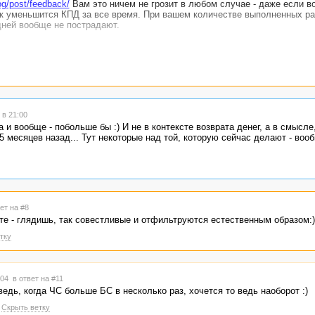
og/post/feedback/
Вам это ничем не грозит в любом случае - даже если в
ок уменьшится КПД за все время. При вашем количестве выполненных ра
дней вообще не пострадают.
в 21:00
 и вообще - побольше бы :) И не в контексте возврата денег, а в смысле
 месяцев назад... Тут некоторые над той, которую сейчас делают - воо
ет на #8
те - глядишь, так совестливые и отфильтруются естественным образом:)
тку
0:04
в ответ на #11
едь, когда ЧС больше БС в несколько раз, хочется то ведь наоборот :)
Скрыть ветку