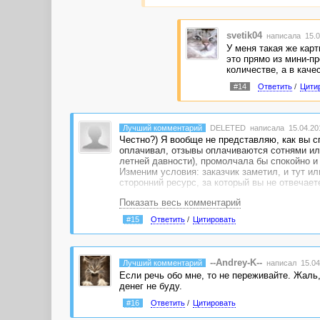
svetik04
написала 15.0
У меня такая же кар
это прямо из мини-пр
количестве, а в качес
#14
Ответить
/
Цити
Лучший комментарий
DELETED
написала 15.04.201
Честно?) Я вообще не представляю, как вы сп
оплачивал, отзывы оплачиваются сотнями или
летней давности), промолчала бы спокойно и 
Изменим условия: заказчик заметил, и тут ил
сторонний ресурс, за который вы не отвечает
Показать весь комментарий
#15
Ответить
/
Цитировать
--Andrey-K--
Лучший комментарий
написал 15.04.
Если речь обо мне, то не переживайте. Жаль,
денег не буду.
#16
Ответить
/
Цитировать