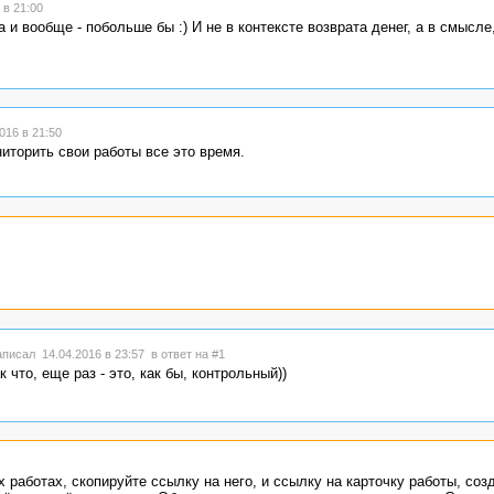
в 21:00
 и вообще - побольше бы :) И не в контексте возврата денег, а в смысле
16 в 21:50
иторить свои работы все это время.
писал 14.04.2016 в 23:57
в ответ на #1
к что, еще раз - это, как бы, контрольный))
х работах, скопируйте ссылку на него, и ссылку на карточку работы, соз