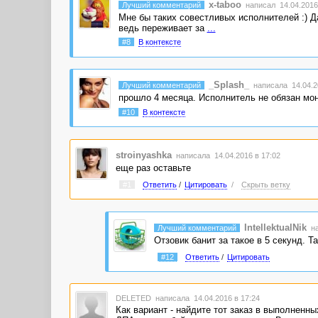
x-taboo
Лучший комментарий
написал 14.04.2016 
Мне бы таких совестливых исполнителей :) Да
ведь переживает за
...
#8
В контексте
_Splash_
Лучший комментарий
написала 14.04.20
прошло 4 месяца. Исполнитель не обязан мон
#10
В контексте
stroinyashka
написала 14.04.2016 в 17:02
еще раз оставьте
#1
Ответить
/
Цитировать
/
Скрыть ветку
IntellektualNik
Лучший комментарий
на
Отзовик банит за такое в 5 секунд. Та
#12
Ответить
/
Цитировать
DELETED
написала 14.04.2016 в 17:24
Как вариант - найдите тот заказ в выполненны