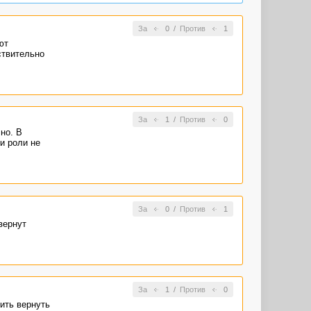
За
0
/
Против
1
ют
ствительно
За
1
/
Против
0
но. В
и роли не
За
0
/
Против
1
вернут
За
1
/
Против
0
ить вернуть