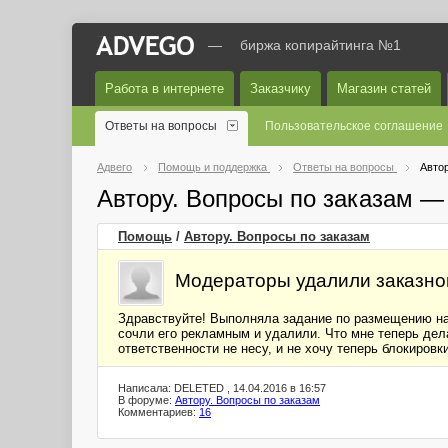
—
биржа копирайтинга №1
Работа в интернете
Заказчику
Магазин статей
Ответы на вопросы
Пользовательское соглашение
Адвего
Помощь и поддержка
Ответы на вопросы
Автор
Автору. Вопросы по заказам —
Помощь
/
Автору. Вопросы по заказам
Модераторы удалили заказной
Здравствуйте! Выполняла задание по размещению на 
сочли его рекламным и удалили. Что мне теперь дела
ответственности не несу, и не хочу теперь блокиров
Написала: DELETED , 14.04.2016 в 16:57
В форуме:
Автору. Вопросы по заказам
Комментариев:
16