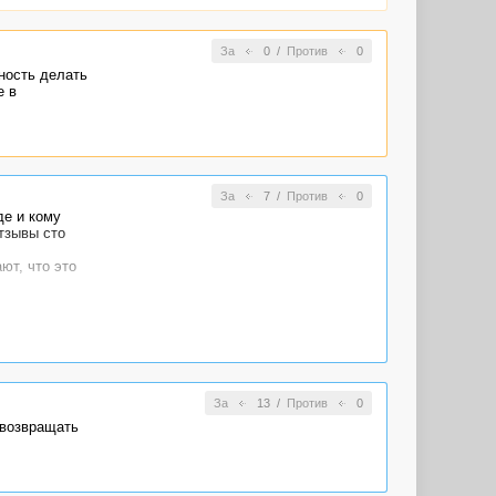
За
0
/
Против
0
ность делать
е в
За
7
/
Против
0
де и кому
тзывы сто
ют, что это
За
13
/
Против
0
 возвращать