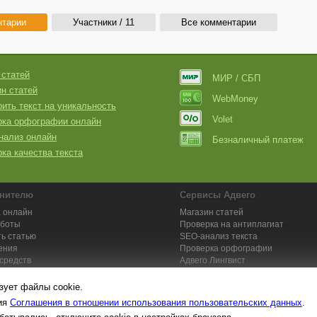
нтарии
Участники / 11
Все комментарии
 статей
МИР / СБП
н статей
WebMoney
ить текст на уникальность
Volet
рка орфографии онлайн
нализ онлайн
Безналичный платеж
ка качества текста
нителю
Сервисы Адвего
 онлайн
Магазин статей
аботы
Проверка на антиплагиат
ь статью
SEO-анализ текста
ения
Проверка орфографии
средств
Адвего
Лингвист
кции для исполнителей
Заказ контента и услуг
зует файлы cookie.
вия
Соглашения в отношении использования пользовательских данных
.