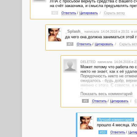
ЛПА с просьбой вернуть средства с Вашего сч
на счёт заказчика, и смысла предъявлять прет
#2
Ответить
/
Цитировать
/
Скрыть ветку
_Splash_
написала 14.04.2016 в 20:31
в о
да чего она должна заниматься этой 
#7
Ответить
/
Цитировать
/
Скрыть вет
DELETED
написала 14.04.2016 в 
Может потому что работа по 
никто не знает, как к её уда
Порядочность никто не отменя
ожидалось - будь добр, верни
именно с этого. С совести, а
Вебмастеру=)
Показать весь комментарий
#9
Ответить
/
Цитировать
/
С
Лучший комментарий
прошло 4 месяца. Ис
#10
Ответить
/
Цити