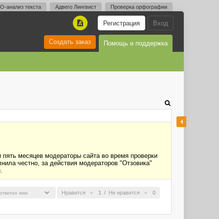
O-анализ текста
Адвего Лингвист
Проверка орфографии
Регистрация
Вход
A
Создать заказ
Помощь и поддержка
и пять месяцев модераторы сайта во время проверки
лнила честно, за действия модераторов "Отзовика"
.
Нравится
1
/
Не нравится
0