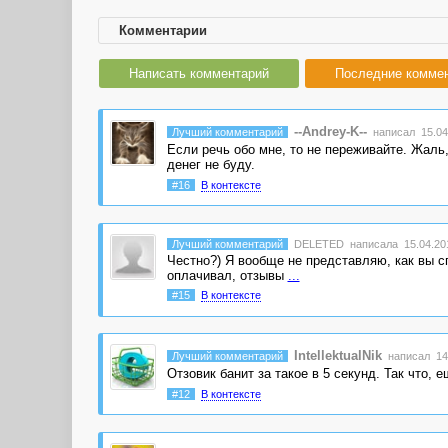
Комментарии
Написать комментарий
Последние комме
--Andrey-K--
Лучший комментарий
написал 15.04.
Если речь обо мне, то не переживайте. Жаль,
денег не буду.
#16
В контексте
Лучший комментарий
DELETED
написала 15.04.201
Честно?) Я вообще не представляю, как вы сп
оплачивал, отзывы
...
#15
В контексте
IntellektualNik
Лучший комментарий
написал 14.
Отзовик банит за такое в 5 секунд. Так что, е
#12
В контексте