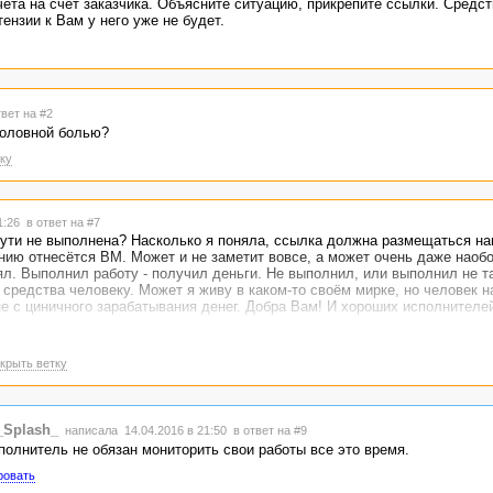
ёта на счёт заказчика. Объясните ситуацию, прикрепите ссылки. Средст
ензии к Вам у него уже не будет.
твет на #2
головной болью?
ку
21:26
в ответ на #7
сути не выполнена? Насколько я поняла, ссылка должна размещаться на
лению отнесётся ВМ. Может и не заметит вовсе, а может очень даже наобо
л. Выполнил работу - получил деньги. Не выполнил, или выполнил не та
 средства человеку. Может я живу в каком-то своём мирке, но человек н
 не с циничного зарабатывания денег. Добра Вам! И хороших исполнителей
крыть ветку
_Splash_
написала 14.04.2016 в 21:50
в ответ на #9
полнитель не обязан мониторить свои работы все это время.
ровать