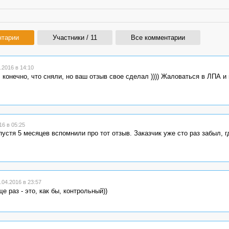
нтарии
Участники / 11
Все комментарии
2016 в 14:10
 конечно, что сняли, но ваш отзыв свое сделал )))) Жаловаться в ЛПА и
6 в 05:25
устя 5 месяцев вспомнили про тот отзыв. Заказчик уже сто раз забыл, г
04.2016 в 23:57
ще раз - это, как бы, контрольный))