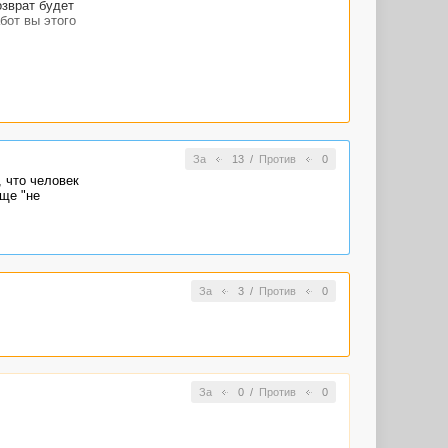
озврат будет
бот вы этого
За
13
/
Против
0
, что человек
бще "не
За
3
/
Против
0
За
0
/
Против
0