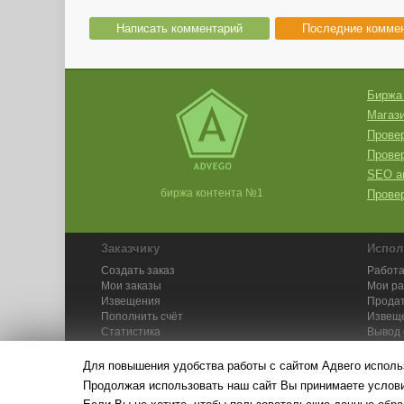
Написать комментарий
Последние комме
Биржа
Магази
Провер
Прове
SEO а
биржа контента №1
Провер
Заказчику
Испол
Создать заказ
Работа
Мои заказы
Мои р
Извещения
Продат
Пополнить счёт
Извещ
Статистика
Вывод 
API
Инстру
Для повышения удобства работы с сайтом Адвего исполь
Продолжая использовать наш сайт Вы принимаете усло