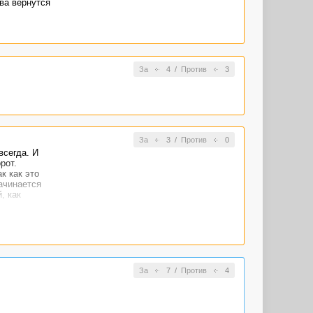
ва вернутся
За
4
/
Против
3
За
3
/
Против
0
всегда. И
рот.
к как это
ачинается
, как
За
7
/
Против
4