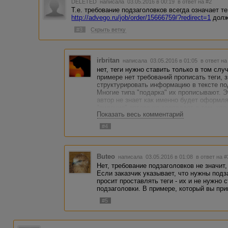
DELETED
написала 03.05.2016 в 00:19
в ответ на #2
<strong>Жирный текст</strong>
Т.е. требование подзаголовков всегда означает те
http://advego.ru/job/order/15666759/?redirect=1
долж
<em>Курсив</em>
#3
Скрыть ветку
Теги для МАРКИРОВАННОГО списка:
<ul>
irbritan
написала 03.05.2016 в 01:05
в ответ на
нет, теги нужно ставить только в том слу
<li>первый пункт;</li>
примере нет требований прописать теги, з
структурировать информацию в тексте по
<li>второй пункт;</li>
Многие типа "подарка" их прописывают. Э
автор не знает как именно будет оформля
<li>еще сколько угодно пунктов;</li>
"видение" автора не совпадает с тем, что
Показать весь комментарий
ручную "чистить" текст или отправлять на
<li>последний пункт.</li>
оплате за это.
#4
Итого: если не написано - проставить теги
</ul>
то и ставить их не надо. И ставить нужно 
отсебятину. Если же есть сомнения - луч
Теги для НУМЕРОВАННОГО списка:
заниматься самодеятельностью.
Buteo
написала 03.05.2016 в 01:08
в ответ на #
<ol>
Нет, требование подзаголовков не значит,
Если заказчик указывает, что нужны подза
<li>первый пункт;</li>
просит проставлять теги - их и не нужно 
подзаголовки. В примере, который вы при
<li>второй пункт;</li>
#5
<li>еще сколько угодно пунктов;</li>
<li>последний пункт.</li>