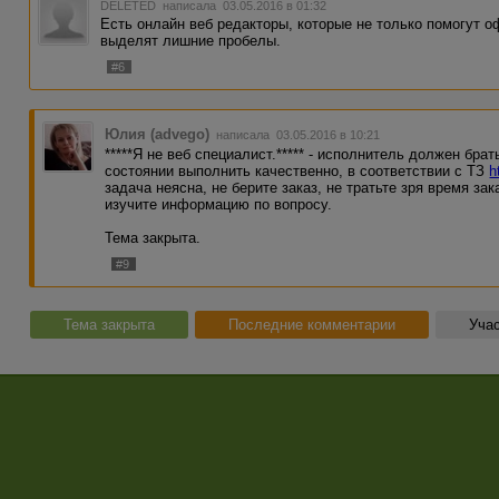
DELETED
написала 03.05.2016 в 01:32
</ol>
Есть онлайн веб редакторы, которые не только помогут о
выделят лишние пробелы.
Знак препинания, завершающий предложение (или строк
#6
Теги и специальные знаки ставятся вокруг текста без про
Правильно:
<name>Мир, труд май</name>
Юлия (advego)
написала 03.05.2016 в 10:21
*****Я не веб специалист.***** - исполнитель должен брат
Неправильно:
состоянии выполнить качественно, в соответствии с ТЗ
h
<name> Мир, труд, май </name>
задача неясна, не берите заказ, не тратьте зря время за
изучите информацию по вопросу.
Тема закрыта.
#9
Тема закрыта
Последние комментарии
Учас