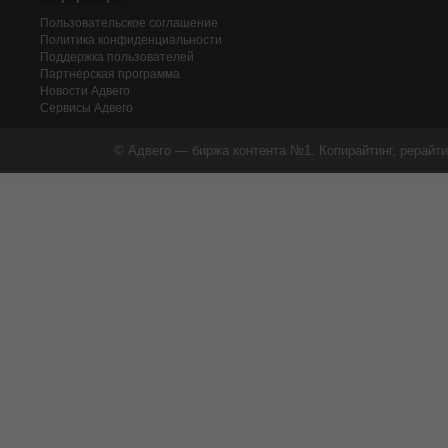
Пользовательское соглашение
Политика конфиденциальности
Поддержка пользователей
Партнерская программа
Новости Адвего
Сервисы Адвего
© Адвего — биржа контента №1. Копирайтинг, рерайти