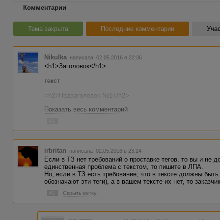
Комментарии
Тема закрыта
Последние комментарии
Учас
Nikulka
написала 02.05.2016 в 22:36
<h1>Заголовок</h1>
текст
<h2>Подзаголовок №1</h2>
Показать весь комментарий
текст
#1
<h2>Подзаголовок №2</h2>
текст
irbritan
написала 02.05.2016 в 23:24
<h2>Подзаголовок №3</h2>
Если в ТЗ нет требований о проставке тегов, то вы и не 
единственная проблема с текстом, то пишите в ЛПА.
текст
Но, если в ТЗ есть требование, что в тексте должны быть
обозначают эти теги), а в вашем тексте их нет, то заказчи
<title>Тайтл</title>
#2
Скрыть ветку
<description>Дескрипшн</descri ption>
<blockquote>«Цитата»</blockquo te> - кавычки обязательн