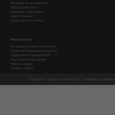
Проверка на антиплагиат
SEO-анализ текста
Проверка орфографии
Адвего
Лингвист
Заказ контента и услуг
Информация
Пользовательское соглашение
Политика конфиденциальности
Поддержка пользователей
Партнерская программа
Новости Адвего
Сервисы Адвего
© Адвего — биржа контента №1. Копирайтинг, рерайти