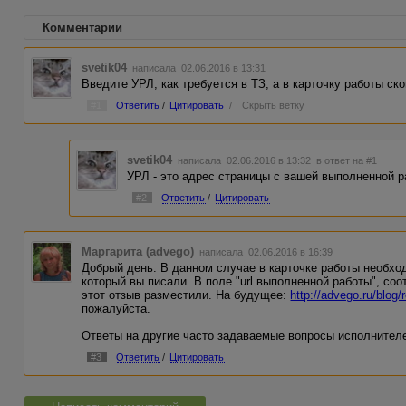
Комментарии
svetik04
написала 02.06.2016 в 13:31
Введите УРЛ, как требуется в ТЗ, а в карточку работы ско
#1
Ответить
/
Цитировать
/
Скрыть ветку
svetik04
написала 02.06.2016 в 13:32
в ответ на #1
УРЛ - это адрес страницы с вашей выполненной р
#2
Ответить
/
Цитировать
Маргарита (advego)
написала 02.06.2016 в 16:39
Добрый день. В данном случае в карточке работы необхо
который вы писали. В поле "url выполненной работы", соо
этот отзыв разместили. На будущее:
http://advego.ru/blog
пожалуйста.
Ответы на другие часто задаваемые вопросы исполнител
#3
Ответить
/
Цитировать