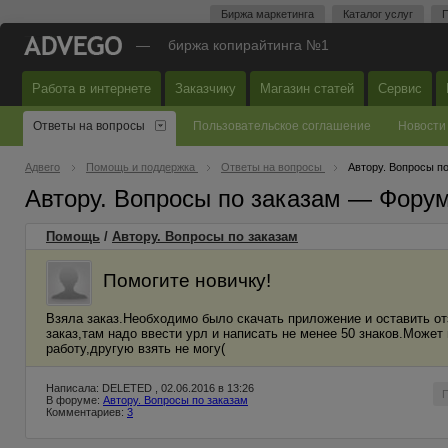
Биржа маркетинга
Каталог услуг
П
—
биржа копирайтинга №1
Работа в интернете
Заказчику
Магазин статей
Сервис
Ответы на вопросы
Пользовательское соглашение
Новости
Адвего
Помощь и поддержка
Ответы на вопросы
Автору. Вопросы п
Автору. Вопросы по заказам — Фору
Помощь
/
Автору. Вопросы по заказам
Помогите новичку!
Взяла заказ.Необходимо было скачать приложение и оставить о
заказ,там надо ввести урл и написать не менее 50 знаков.Може
работу,другую взять не могу(
Написала: DELETED , 02.06.2016 в 13:26
В форуме:
Автору. Вопросы по заказам
Комментариев:
3