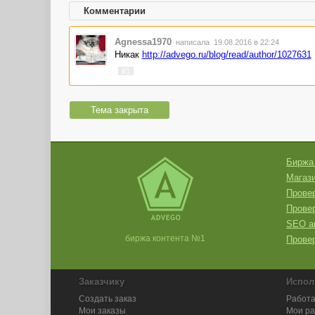
Комментарии
Agnessa1970
написала 19.08.2016 в 22:24
Никак
http://advego.ru/blog/read/author/1027631
#1
Тема закрыта
Биржа
Магази
Провер
Прове
SEO а
биржа контента №1
Провер
Заказчику
Испол
Создать заказ
Работа
Мои заказы
Мои р