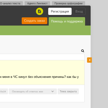
O-анализ текста
Адвего Лингвист
Проверка орфографии
Регистрация
Вход
A
Создать заказ
Помощь и поддержка
он меня в ЧС кинул без объяснения причины? как бы у
ться
Тема закрыта