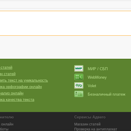
 статей
МИР / СБП
н статей
WebMoney
ить текст на уникальность
Volet
рка орфографии онлайн
нализ онлайн
Безналичный платеж
ка качества текста
нителю
Сервисы Адвего
 онлайн
Магазин статей
аботы
Проверка на антиплагиат