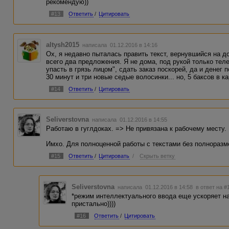
рекомендую))
#13
Ответить
/
Цитировать
altysh2015
написала 01.12.2016 в 14:16
Ох, я недавно пыталась править текст, вернувшийся на д
всего два предложения. Я не дома, под рукой только тел
упасть в грязь лицом", сдать заказ поскорей, да и денег 
30 минут и три новые седые волосинки... но, 5 баксов в к
#14
Ответить
/
Цитировать
Seliverstovna
написала 01.12.2016 в 14:55
Работаю в гуглдоках. => Не привязана к рабочему месту.
Имхо. Для полноценной работы с текстами без полноразм
#15
Ответить
/
Цитировать
/
Скрыть ветку
Seliverstovna
написала 01.12.2016 в 14:58
в ответ на #
*режим интеллектуального ввода еще ускоряет на
пристально))))
#16
Ответить
/
Цитировать