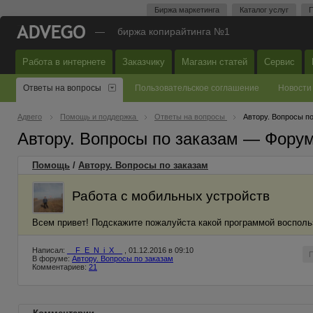
Биржа маркетинга
Каталог услуг
П
—
биржа копирайтинга №1
Работа в интернете
Заказчику
Магазин статей
Сервис
Ответы на вопросы
Пользовательское соглашение
Новости
Адвего
Помощь и поддержка
Ответы на вопросы
Автору. Вопросы п
Автору. Вопросы по заказам — Фору
Помощь
/
Автору. Вопросы по заказам
Работа с мобильных устройств
Всем привет! Подскажите пожалуйста какой программой воспольз
Написал:
__F_E_N_i_X__
, 01.12.2016 в 09:10
В форуме:
Автору. Вопросы по заказам
Комментариев:
21