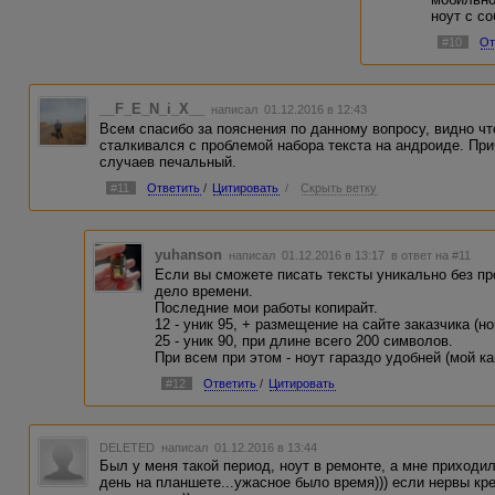
ноут с с
#10
От
__F_E_N_i_X__
написал 01.12.2016 в 12:43
Всем спасибо за пояснения по данному вопросу, видно чт
сталкивался с проблемой набора текста на андроиде. Пр
случаев печальный.
#11
Ответить
/
Цитировать
/
Скрыть ветку
yuhanson
написал 01.12.2016 в 13:17
в ответ на #11
Если вы сможете писать тексты уникально без пр
дело времени.
Последние мои работы копирайт.
12 - уник 95, + размещение на сайте заказчика (но
25 - уник 90, при длине всего 200 символов.
При всем при этом - ноут гараздо удобней (мой ка
#12
Ответить
/
Цитировать
DELETED
написал 01.12.2016 в 13:44
Был у меня такой период, ноут в ремонте, а мне приходи
день на планшете...ужасное было время))) если нервы кре