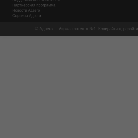
Поддержка пользователей
Партнерская программа
Новости Адвего
Сервисы Адвего
© Адвего — биржа контента №1. Копирайтинг, рерайти