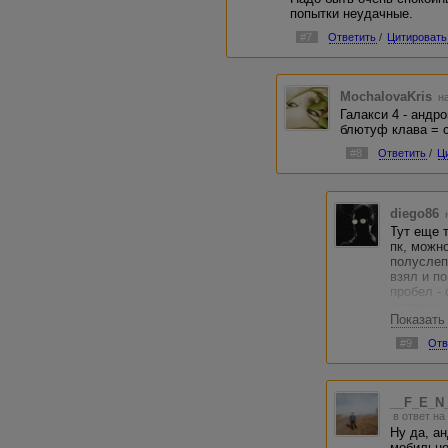
попытки неудачные.
#7
Ответить
/
Цитировать
MochalovaKris
на
Галакси 4 - андр
блютуф клава = 
#8
Ответить
/
Ц
diego86
Тут еще т
пк, можн
полуслеп
взял и п
пробел -
уверено.
Показать
выручает.
даже про
#9
Отв
предложе
__F_E_N
в ответ на
Ну да, а
мобильно