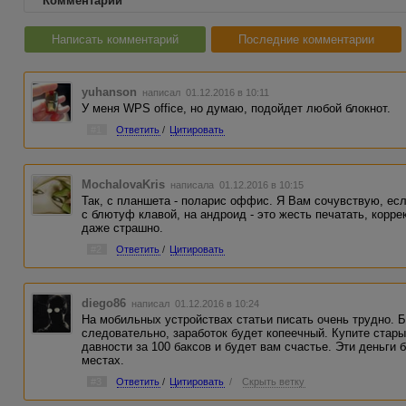
Комментарии
Написать комментарий
Последние комментарии
yuhanson
написал 01.12.2016 в 10:11
У меня WPS office, но думаю, подойдет любой блокнот.
#1
Ответить
/
Цитировать
MochalovaKris
написала 01.12.2016 в 10:15
Так, с планшета - поларис оффис. Я Вам сочувствую, есл
с блютуф клавой, на андроид - это жесть печатать, корре
даже страшно.
#2
Ответить
/
Цитировать
diego86
написал 01.12.2016 в 10:24
На мобильных устройствах статьи писать очень трудно. 
следовательно, заработок будет копеечный. Купите старый
давности за 100 баксов и будет вам счастье. Эти деньги 
местах.
#3
Ответить
/
Цитировать
/
Скрыть ветку