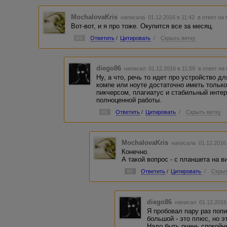
MochalovaKris
написала 01.12.2016 в 11:42
в ответ на 
Вот-вот, и я про тоже. Окупится все за месяц.
#4
Ответить
/
Цитировать
/
Скрыть ветку
diego86
написал 01.12.2016 в 11:59
в ответ на
Ну, а что, речь то идет про устройство 
компе или ноуте достаточно иметь тольк
пикчерсом, плагиатус и стабильный интер
полноценной работы.
#5
Ответить
/
Цитировать
/
Скрыть ветку
MochalovaKris
написала 01.12.2016
Конечно.
А такой вопрос - с планшета на в
#6
Ответить
/
Цитировать
/
Скрыт
diego86
написал 01.12.2016
Я пробовал пару раз попи
большой - это плюс, но э
Надо быть очень спокой