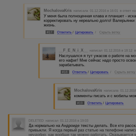
MochalovaKris
написала 01.12.2016 в 16:01
в ответ на
У меня была полноценная клава и планшет - иска
корректировать ну нереально долго! Валерьянки
жизнь.
#17
Ответить
/
Цитировать
/
Скрыть ветку
__F_E_N_i_X__
написал 01.12.2016 в 18:12
в
Наслушался я тут ужасов о работе на мо
его нафиг! Мне сейчас надо просто освои
зарабатывать.
#18
Ответить
/
Цитировать
/
Скрыть ветку
MochalovaKris
написала 01.12.201
комменты писать и с мобилы мо
#19
Ответить
/
Цитировать
DELETED
написал 01.12.2016 в 19:03
Да нормально на Андроиде тексты делать. Все кто расс
привыкли. Я когда первый раз статью на телефоне написа
неудобно, как вообще так можно работать. Оказывается