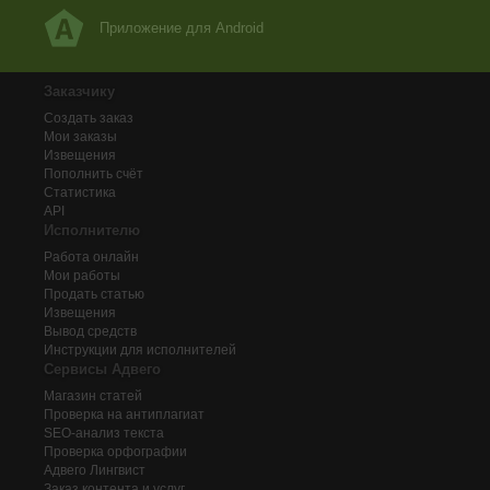
Приложение для Android
Заказчику
Создать заказ
Мои заказы
Извещения
Пополнить счёт
Статистика
API
Исполнителю
Работа онлайн
Мои работы
Продать статью
Извещения
Вывод средств
Инструкции для исполнителей
Сервисы Адвего
Магазин статей
Проверка на антиплагиат
SEO-анализ текста
Проверка орфографии
Адвего
Лингвист
Заказ контента и услуг