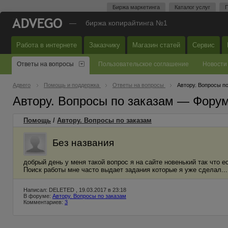
Биржа маркетинга
Каталог услуг
П
—
биржа копирайтинга №1
Работа в интернете
Заказчику
Магазин статей
Сервис
Ответы на вопросы
Пользовательское соглашение
Новости
Адвего
Помощь и поддержка
Ответы на вопросы
Автору. Вопросы п
Автору. Вопросы по заказам — Фору
Помощь
/
Автору. Вопросы по заказам
Без названия
добрый день у меня такой вопрос я на сайте новенький так что ес
Поиск работы мне часто выдает задания которые я уже сделал...
Написал: DELETED , 19.03.2017 в 23:18
В форуме:
Автору. Вопросы по заказам
Комментариев:
3