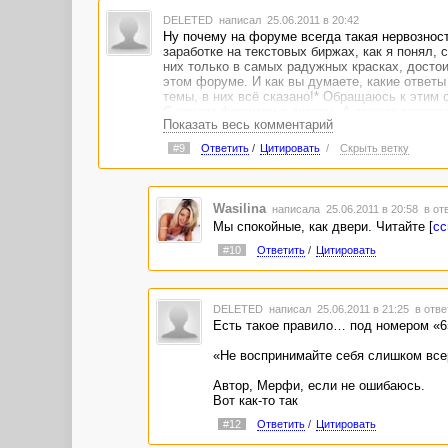
DELETED
написал 25.06.2011 в 20:42
Ну почему на форуме всегда такая нервозность
заработке на текстовых биржах, как я понял,
них только в самых радужных красках, досто
этом форуме. И как вы думаете, какие ответ
темы, в них всё сказано!* Обращаюсь к этим
С нашим форумом я знаком. А так как стараюс
Показать весь комментарий
Решившись, всё же открыл её. Но снова всё 
Зато только теперь я понял самое главное! Ч
#9
Ответить
/
Цитировать
/
Скрыть ветку
в течение рабочего дня. Выходить периодиче
беречь нервы, и сжигать негативные эмоции в
Wasilina
написала 25.06.2011 в 20:58
в от
Мы спокойные, как двери. Читайте [
сс
#10
Ответить
/
Цитировать
DELETED
написал 25.06.2011 в 21:25
в отве
Есть такое правило… под номером «6
«Не воспринимайте себя слишком все
Автор, Мерфи, если не ошибаюсь.
Вот как-то так
#12
Ответить
/
Цитировать