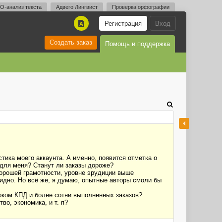
O-анализ текста
Адвего Лингвист
Проверка орфографии
Регистрация
Вход
A
Создать заказ
Помощь и поддержка
тика моего аккаунта. А именно, появится отметка о
 для меня? Станут ли заказы дороже?
хорошей грамотности, уровне эрудиции выше
видно. Но всё же, я думаю, опытные авторы смоли бы
соком КПД и более сотни выполненных заказов?
о, экономика, и т. п?