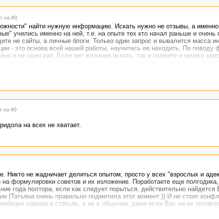
т на #9
можности" найти нужную информацию. Искать нужно не отзывы, а именн
ые" учились именно на ней, т.е. на опыте тех кто начал раньше и очень 
ите не сайты, а личные блоги. Только один запрос и вывалится масса 
ии - это основа всей нашей работы, научитесь ее находить. По поводу 
но и не один раз. Если нет желания искать, так и скажите и нечего зде
е хотят помочь. Есть вопрос, конкретный по делу и по работе - задавайт
поболтать ни о чем.
т на #9
ридола на всех не хватает.
е. Никто не жадничает делиться опытом, просто у всех "взрослых и аде
и на формулировки советов и их изложение. Поработаете еще полгодика,
ние года полтора, если как следует порыться, действительно найдется
и (Татьяна очень правильно подметила этот момент:)) И не стоит конфл
амбиции хороши в статьях, а не в общении, даже если Вас на их проявл