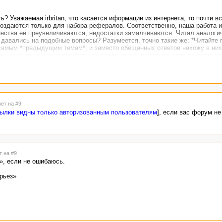
? Уважаемая irbritan, что касается иформации из интернета, то почти вс
 создаются только для набора рефералов. Соответственно, наша работа 
инства её преувеличиваются, недостатки замалчиваются. Читал аналоги
ы давались на подобные вопросы? Разумеется, точно такие же: *Читайт
 самым *предыдущим темам*, и заместо обещанных ответов нахожу в них
ь учиться на чужих ошибках, то долго не мог решиться открыть свою те
было обращено в шутку!
тобы успешно тут работать и хорошо зарабатывать, необходимо как след
ски на улицу, дышать свежим вохдухом. Не торчать за компьютером без
 физической нагрузке, а не на форуме.
вет на #9
ылки видны только авторизованным пользователям
], если вас форум не
т на #9
», если не ошибаюсь.
рьез»