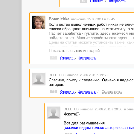
#4
Ответить
/
Цитировать
Botanichka
написала 25.06.2011 в 19:45
Количество выполненных работ никак не влияе
списки обращают внимание на статистику, а з
Насчет заработка - гуглите, здесь ежемесячн
найдете ответ. Многие зарабатывают здесь, к
Цены на статьи можете установить такие, как
низких цен, будет продаваться - повысите.
Показать весь комментарий
Коллеги не скупятся на советы, но новичков 
вопросы.
#2
Ответить
/
Цитировать
DELETED
написал 25.06.2011 в 19:58
Спасибо, приму к сведению. Однако я надеюс
авторов.
#5
Ответить
/
Цитировать
/
Скрыть ветку
DELETED
написал 25.06.2011 в 20:06
в отве
Жжоте)))
Вот для размышления
[
ссылки видны только авторизованны