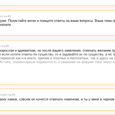
вет на #5
уме. Полистайте ветки и поищите ответы на ваши вопросы. Ваша тема п
казали.
т на #5
взрослая и адекватная, но после вашего заявления, отвечать желание п
 если хотите ответы по существу, то и задавайте их по существу, а не т
териалов как и в инете, причем и платных и бесплатных, так и здесь на
. Кстати, элементарную корректность и уважение на форуме тоже никто н
 ответ на #5
ких хамов, совсем не хочется отвечать новичкам, и ты у меня в черном 