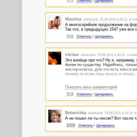
#6
Ответить
/
Цитировать
Wasilina
написала 25.06.2011 в 20:11
в от
А многосерийное продолжение на фор
Так что, в предыдущих 1547 уже все с
#7
Ответить
/
Цитировать
irbritan
написала 25.06.2011 в 20:21
в отве
Это вообще про что? Ну я, например, 
более по существу. Надейтесь, только
мастер-класса, для это есть масса ма
почему-то всем лень искать и читать
Показать весь комментарий
#8
Ответить
/
Цитировать
Botanichka
написала 25.06.2011 в 21:20
в
А не пошел ли ты лесом? Вот после та
#11
Ответить
/
Цитировать