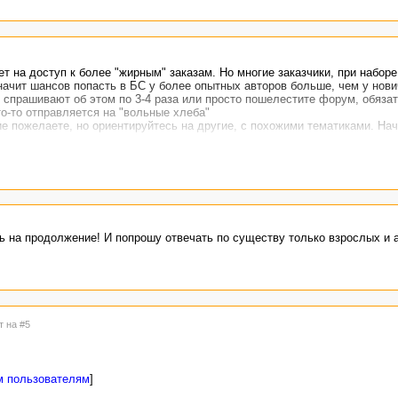
т на доступ к более "жирным" заказам. Но многие заказчики, при наборе
начит шансов попасть в БС у более опытных авторов больше, чем у нови
о спрашивают об этом по 3-4 раза или просто пошелестите форум, обяза
то-то отправляется на "вольные хлеба"
ие пожелаете, но ориентируйтесь на другие, с похожими тематиками. Нач
очень много и каждый из нас раз двадцать (это минимум) отвечал на под
ь на продолжение! И попрошу отвечать по существу только взрослых и 
т на #5
м пользователям
]