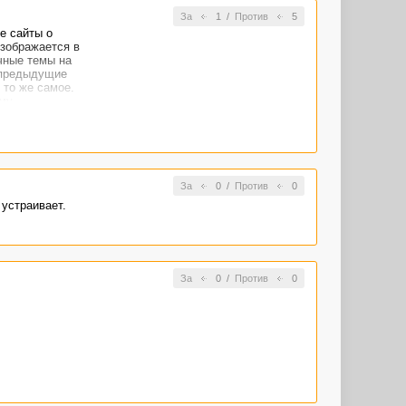
За
1
/
Против
5
е сайты о
изображается в
чные темы на
е предыдущие
 то же самое.
му.
ует отдыхать
вылазно,
За
0
/
Против
0
 устраивает.
За
0
/
Против
0