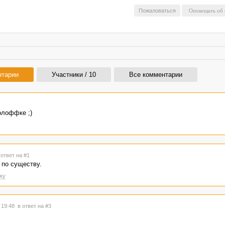
Пожаловаться
нтарии
Участники / 10
Все комментарии
олоффке ;)
 ответ на #1
 по существу.
ку
в 19:48
в ответ на #3