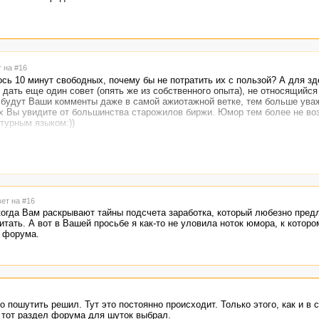
т на #16
лось 10 минут свободных, почему бы не потратить их с пользой? А для з
дать еще один совет (опять же из собственного опыта), не относящийс
й будут Ваши комменты даже в самой ажиотажной ветке, тем больше ува
х Вы увидите от большинства старожилов биржи. Юмор тем более не воз
турным языком:))
йте потратить два-три дня на просмотр заказов, которые выставляют ВМ
заказы доступны, недоступны только для взятия в работу и, обычно, об
ны которых Вас устраивают, и напроситесь к ним в БС. Проситься в Белый
 а часто и приветствуется. Только предлагать свои услуги надо с умом:
ющим Ваши познания в языке, красивый слог и знание тематики. Станда
о реакции не вызывает. Просьбу можно оставлять в обсуждении заказов,
вет на #16
зданной теме, или "выловив" сообщение того или иного ВМ на форуме (ч
когда Вам раскрывают тайны подсчета заработка, который любезно предл
а, оставившего коммент, надо нажать кнопочку "ответить" под этим ком
тать. А вот в Вашей просьбе я как-то не уловила ноток юмора, к которо
 отдавайте предпочтение ВМ, которые работают со статьями: на постах 
в форума.
оших денег, ни солидной репутации. 3-4 включения в БС, положительные
атически, "сарафанное радио" и здесь работает, а грамотные авторы все
о пошутить решил. Тут это постоянно происходит. Только этого, как и в 
не тот раздел форума для шуток выбрал.