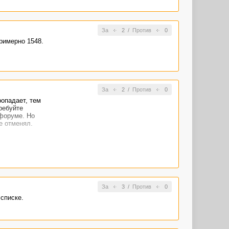
За
2
/
Против
0
римерно 1548.
За
2
/
Против
0
ропадает, тем
ребуйте
 форуме. Но
е отменял.
За
3
/
Против
0
списке.