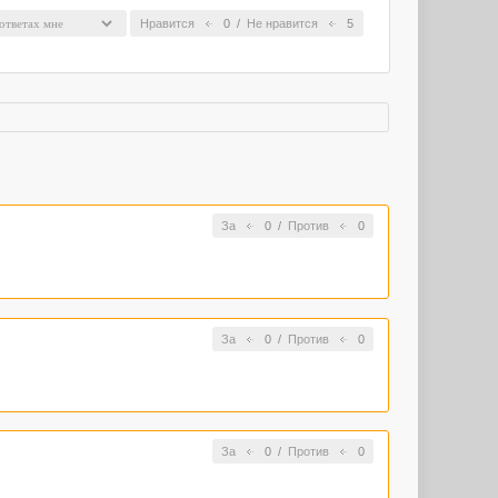
Нравится
0
/
Не нравится
5
За
0
/
Против
0
За
0
/
Против
0
За
0
/
Против
0