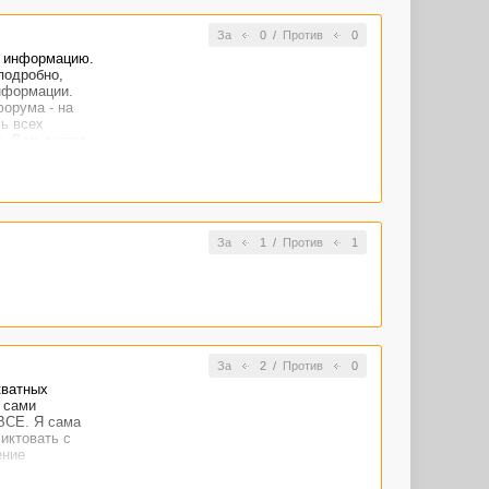
За
0
/
Против
0
о информацию.
подробно,
информации.
форума - на
сь всех
е, Вам всегда
За
1
/
Против
1
За
2
/
Против
0
кватных
 сами
 ВСЕ. Я сама
иктовать с
ение