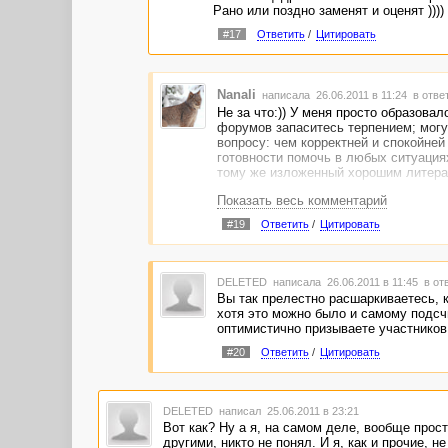
Рано или поздно заменят и оценят ))))
#17
Ответить
/
Цитировать
Nanali
написала 26.06.2011 в 11:24
в отве
Не за что:)) У меня просто образова
форумов запаситесь терпением; могу 
вопросу: чем корректней и спокойне
готовности помочь в любых ситуация
тому же изложенный хорошим литера
Показать весь комментарий
И еще одна рекомендация: не пожале
Белых списков (для просмотра такие 
#19
Ответить
/
Цитировать
выберите 5-10 заказчиков, темы и це
нормально, нисколько не осуждается,
развернутым комментом, демонстриру
БС, возьмите, буду стараться" обычн
DELETED
написала 26.06.2011 в 11:45
в от
доступны для всех, в специально со
Вы так прелестно расшаркиваетесь, 
сообщение адресно дошло до человек
хотя это можно было и самому подсчи
открывшемся окне написать текст). И
оптимистично призываете участнико
комментариях не заработаешь ни хор
работах - а дальше все пойдет автом
#20
Ответить
/
Цитировать
дефиците.
DELETED
написал 25.06.2011 в 23:21
Вот как? Ну а я, на самом деле, вообще прост
другими, никто не понял. И я, как и прочие, 