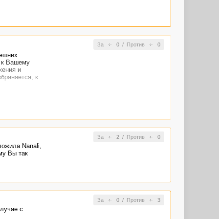
За
0
/
Против
0
дешних
я к Вашему
жения и
браняется, к
 для своих
суждения),
 список - это
 красивым,
ртное "хочу в
 которые
За
2
/
Против
0
тобы
ожила Nanali,
ментом, и в
му Вы так
и
 отзывы о
гда в
За
0
/
Против
3
случае с