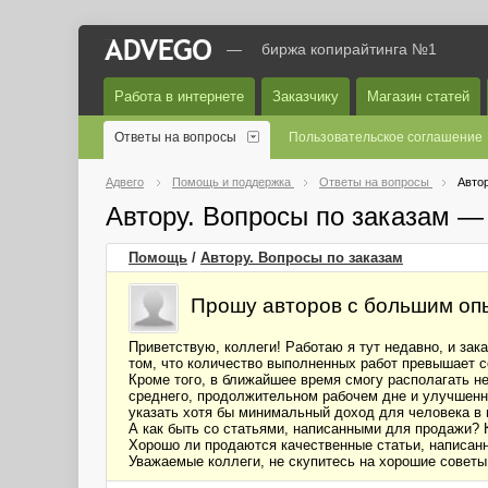
—
биржа копирайтинга №1
Работа в интернете
Заказчику
Магазин статей
Ответы на вопросы
Пользовательское соглашение
Адвего
Помощь и поддержка
Ответы на вопросы
Автор
Автору. Вопросы по заказам —
Помощь
/
Автору. Вопросы по заказам
Прошу авторов с большим опы
Приветствую, коллеги! Работаю я тут недавно, и зак
том, что количество выполненных работ превышает с
Кроме того, в ближайшее время смогу располагать н
среднего, продолжительном рабочем дне и улучшенной
указать хотя бы минимальный доход для человека в 
А как быть со статьями, написанными для продажи? 
Хорошо ли продаются качественные статьи, написанн
Уважаемые коллеги, не скупитесь на хорошие советы!