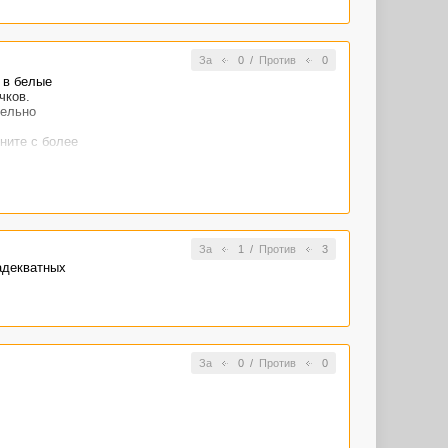
За
0
/
Против
0
 в белые
чков.
тельно
ните с более
обные
За
1
/
Против
3
адекватных
За
0
/
Против
0