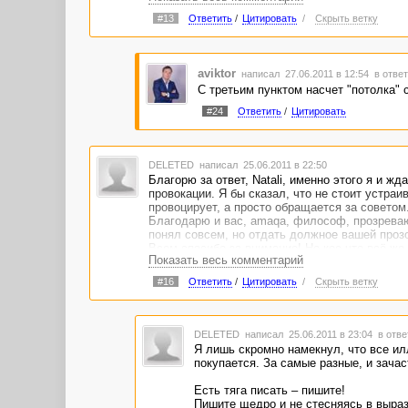
1. Вряд ли количество выполненных работ повл
#13
Ответить
/
Цитировать
/
Скрыть ветку
стопроцентное соотношение выполненных и опл
доработки) смотрят гораздо чаще. Поддержив
профиль автора, останутся довольны. А вообщ
aviktor
написал 27.06.2011 в 12:54
в ответ
2. Для увеличения количества заказов и их с
С третьим пунктом насчет "потолка" 
начали давать персональные заказы. Думаю, с
развернуто отписываться в обсуждениях зака
#24
Ответить
/
Цитировать
Заказчики не только в свои заказы заглядыва
3. Что касается заработка, могу поделиться 
месяц не составляло проблем, правда, рабочи
DELETED
написал 25.06.2011 в 22:50
кажется, для работоспособного и толкового к
Благорю за ответ, Natali, именно этого я и ж
Считайте сами: пусть рабочий день длится 10
провокации. Я бы сказал, что не стоит устраи
текста (а не качественный оплачивать не буду
провоцирует, а просто обращается за советом
0,8 доллара, средней - 1-1,2. Думаю, результ
Благодарю и вас, amaqa, философ, прозреваю
Вот если появятся пара-тройка персональных
понял совсем, но отдать должное вашей проз
значительно "выше рыночных" - это другое де
Всем спасибо за внимание! Но кое-что всё же
Показать весь комментарий
я. Этим, пожалуй, и ограничусь. А то мало ли ч
4. Вот по поводу статей не подскажу - готовые
#16
Ответить
/
Цитировать
/
Скрыть ветку
DELETED
написал 25.06.2011 в 23:04
в отве
Я лишь скромно намекнул, что все ил
покупается. За самые разные, и зача
Есть тяга писать – пишите!
Пишите щедро и не стесняясь в выра