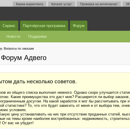
Биржа маркетинга
Каталог услуг
Проверка на антиплагиат
SE
Сервис
Партнёрская программа
Форум
Новости
Поддержка
у. Вопросы по заказам
 Форум Адвего
том дать несколько советов.
азов из общего списка выполнил немного. Однако скоро улучшится статис
отню. Какие преимущества это даст мне? Расширится ли выбор заказов
еограниченным досугом. На какой заработок я мог бы рассчитывать при 
 статистике? То, что это будет зависеть от меня и от выбора тем, оче
моих условиях.
Какую цену устанавливать на них при отсутствии проданных статей, вы
ые на темы кроме наиболее востребованных: недвижимость, строительств
 От вас не убудет!