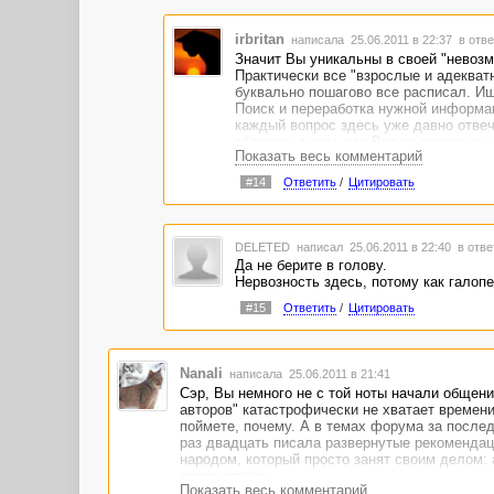
irbritan
написала 25.06.2011 в 22:37
в отве
Значит Вы уникальны в своей "невоз
Практически все "взрослые и адекватн
буквально пошагово все расписал. Ищ
Поиск и переработка нужной информац
каждый вопрос здесь уже давно отвече
обвинять в том, что Вас не поняли и н
Показать весь комментарий
ответят. Все остальное, это желание 
#14
Ответить
/
Цитировать
DELETED
написал 25.06.2011 в 22:40
в отве
Да не берите в голову.
Нервозность здесь, потому как галопе
#15
Ответить
/
Цитировать
Nanali
написала 25.06.2011 в 21:41
Сэр, Вы немного не с той ноты начали общени
авторов" катастрофически не хватает времен
поймете, почему. А в темах форума за послед
раз двадцать писала развернутые рекомендаци
народом, который просто занят своим делом: 
провоцируют.
Показать весь комментарий