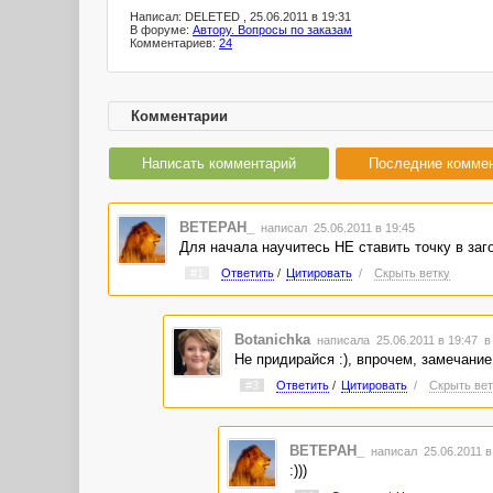
Написал: DELETED , 25.06.2011 в 19:31
В форуме:
Автору. Вопросы по заказам
Комментариев:
24
Комментарии
Написать комментарий
Последние комме
BETEPAH_
написал 25.06.2011 в 19:45
Для начала научитесь НЕ ставить точку в заг
#1
Ответить
/
Цитировать
/
Скрыть ветку
Botanichka
написала 25.06.2011 в 19:47
в
Не придирайся :), впрочем, замечание
#3
Ответить
/
Цитировать
/
Скрыть вет
BETEPAH_
написал 25.06.2011 
:)))