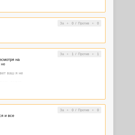
 Вас почти
тель
лядывать в
офиля.
За
0
/
Против
0
с заметили и
итесь
 случае.
00 баксов в
ак мне
За
1
/
Против
1
 потолок.
несмотря на
ественного
 не
1000 знаков -
вет ваш я не
 ценам
таюсь делать
За
0
/
Против
0
ся и все