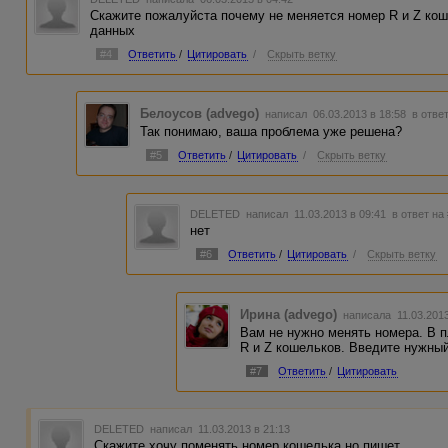
Скажите пожалуйста почему не меняется номер R и Z ко
данных
#4
Ответить
/
Цитировать
/
Скрыть ветку
Белоусов (advego)
написал 06.03.2013 в 18:58
в отве
Так понимаю, ваша проблема уже решена?
#5
Ответить
/
Цитировать
/
Скрыть ветку
DELETED
написал 11.03.2013 в 09:41
в ответ на
нет
#6
Ответить
/
Цитировать
/
Скрыть ветку
Ирина (advego)
написала 11.03.201
Вам не нужно менять номера. В п
R и Z кошельков. Введите нужный
#7
Ответить
/
Цитировать
DELETED
написал 11.03.2013 в 21:13
Скажите хочу поменять номер кошелька но пишет