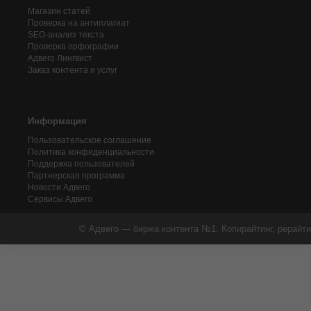
Магазин статей
Проверка на антиплагиат
SEO-анализ текста
Проверка орфографии
Адвего
Лингвист
Заказ контента и услуг
Информация
Пользовательское соглашение
Политика конфиденциальности
Поддержка пользователей
Партнерская программа
Новости Адвего
Сервисы Адвего
© Адвего — биржа контента №1. Копирайтинг, рерайти