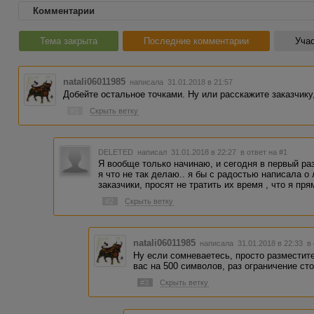
Комментарии
Тема закрыта
Последние комментарии
Учас
natali06011985
написала 31.01.2018 в 21:57
Добейте остальное точками. Ну или расскажите заказчику, 
#1
Скрыть ветку
DELETED
написал 31.01.2018 в 22:27
в ответ на #1
Я вообще только начинаю, и сегодня в первый ра
я что не так делаю.. я бы с радостью написала о
заказчики, просят не тратить их время , что я пр
#2
Скрыть ветку
natali06011985
написала 31.01.2018 в 22:33
в
Ну если сомневаетесь, просто разместите
вас на 500 символов, раз ограничение сто
#3
Скрыть ветку