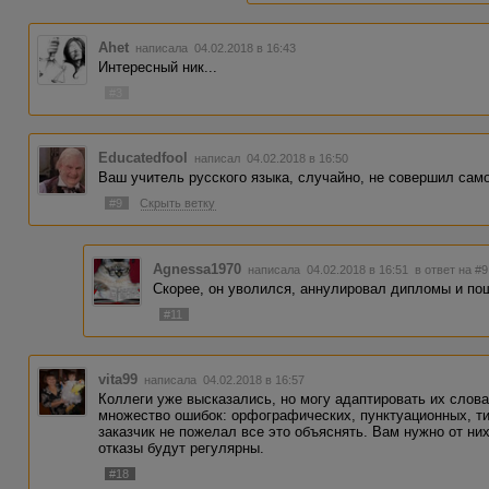
Ahet
написала 04.02.2018 в 16:43
Интересный ник...
#3
Educatedfool
написал 04.02.2018 в 16:50
Ваш учитель русского языка, случайно, не совершил сам
#9
Скрыть ветку
Agnessa1970
написала 04.02.2018 в 16:51
в ответ на #9
Скорее, он уволился, аннулировал дипломы и по
#11
vita99
написала 04.02.2018 в 16:57
Коллеги уже высказались, но могу адаптировать их слова
множество ошибок: орфографических, пунктуационных, ти
заказчик не пожелал все это объяснять. Вам нужно от них
отказы будут регулярны.
#18