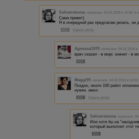
Seliverstovna
написала 04.02.2018 в 16:50
в 
Сама привет)
Я в очередной раз предлагаю резать, не 
#10
Скрыть ветку
Agnessa1970
написала 04.02.2018 в
врач сказал - в морг, значит - в мор
#14
Maggi95
написала 04.02.2018 в 16:5
Поздно, около 100 работ оплачен
нужен. имхо
#15
Скрыть ветку
Seliverstovna
написала 04.
Или хотя бы на "находчив
который выполнит этот те
#16