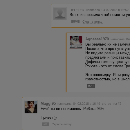
DELETED
написала 04.02.2018 в 16:5
Вот я и спросила чтоб помогли ув
#12
Скрыть ветку
Agnessa1970
написала 04.
Вы реально их не замеч
Похоже, что про пункту
Не видите разницы между
предлогами и приставка
Дефисы тоже существую
Робота - это от слова "
Это навскидку. Я ни раз
грамотностью, но в школ
#20
Maggi95
написала 04.02.2018 в 16:49
в ответ на #2
Ничё ты не понимаешь. Робота 94%
Привет ))
#8
Скрыть ветку