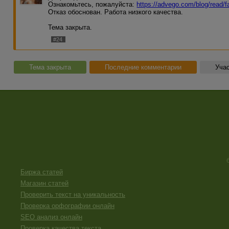
Ознакомьтесь, пожалуйста:
https://advego.com/blog/read/
Отказ обоснован. Работа низкого качества.
Тема закрыта.
#24
Тема закрыта
Последние комментарии
Учас
Биржа статей
Магазин статей
Проверить текст на уникальность
Проверка орфографии онлайн
SEO анализ онлайн
Проверка качества текста