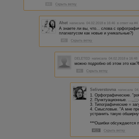
#4
Скрыть ветку
Ahet
написала 04.02.2018 в 16:46
в ответ на #4
А знаете ли вы, что... слова с орфогра
плагиатусом как новые и уникальные?)
#5
Скрыть ветку
DELETED
написала 04.02.2018 в 16:4
можно подробно об этом это как
#6
Скрыть ветку
Seliverstovna
написала 04.
1. Орфографические. "ро
2. Пунктуационные. ...,,;;
3. Типографические = заг
4. Смысловые. "А мне п
устранить такую обширну
***Ошибки обсуждаются п
#13
Скрыть ветку