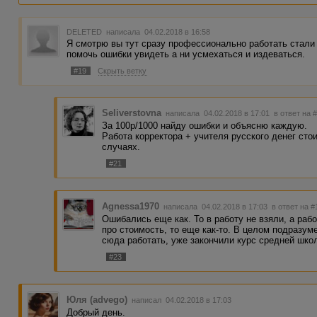
DELETED
написала 04.02.2018 в 16:58
Я смотрю вы тут сразу профессионально работать стали 
помочь ошибки увидеть а ни усмехаться и издеваться.
#19
Скрыть ветку
Seliverstovna
написала 04.02.2018 в 17:01
в ответ на 
За 100р/1000 найду ошибки и объясню каждую.
Работа корректора + учителя русского денег сто
случаях.
#21
Agnessa1970
написала 04.02.2018 в 17:03
в ответ на #
Ошибались еще как. То в работу не взяли, а ра
про стоимость, то еще как-то. В целом подразум
сюда работать, уже закончили курс средней шко
#23
Юля (advego)
написал 04.02.2018 в 17:03
Добрый день.