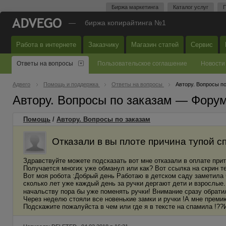
Биржа маркетинга
Каталог услуг
П
—
биржа копирайтинга №1
Работа в интернете
Заказчику
Магазин статей
Сервис
Ответы на вопросы
Пользовательское соглашение
Новости
Адвего
Помощь и поддержка
Ответы на вопросы
Автору. Вопросы п
Автору. Вопросы по заказам — Фору
Помощь
/
Автору. Вопросы по заказам
Отказали в вы плоте причина тупой с
Здравствуйте можете подсказать вот мне отказали в оплате прит
Получается многих уже обманул или как? Вот ссылка на скрин те
Вот моя робота :Добрый день Работаю в детском саду заметила 
сколько лет уже каждый день за ручки дергают дети и взрослые.
начальству пора бы уже поменять ручки! Внимание сразу обратил
Через неделю стояли все новенькие замки и ручки !А мне прем
Подскажите пожалуйста в чем или где я в тексте на спамила !??И