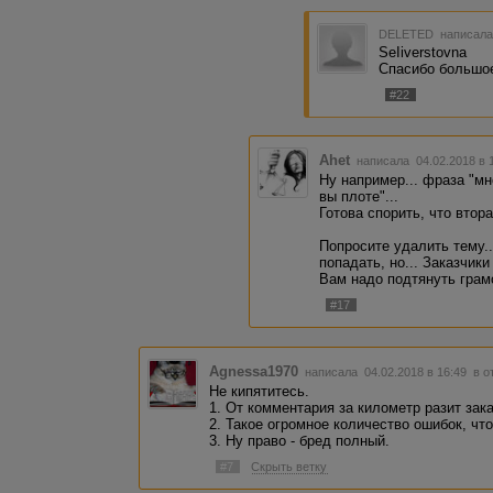
DELETED
написала
SeIiverstovna
Спасибо большое
#22
Ahet
написала 04.02.2018 в
Ну например... фраза "мн
вы плоте"...
Готова спорить, что втор
Попросите удалить тему.
попадать, но... Заказчик
Вам надо подтянуть грамо
#17
Agnessa1970
написала 04.02.2018 в 16:49
в о
Не кипятитесь.
1. От комментария за километр разит зак
2. Такое огромное количество ошибок, чт
3. Ну право - бред полный.
#7
Скрыть ветку