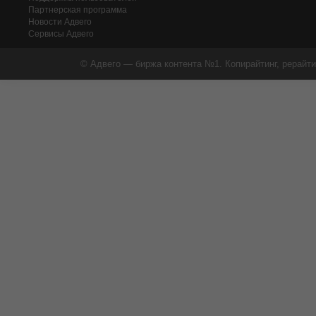
Партнерская программа
Новости Адвего
Сервисы Адвего
© Адвего — биржа контента №1. Копирайтинг, рерайти