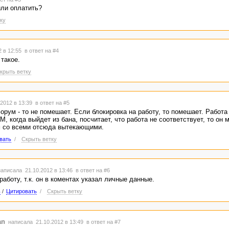
или оплатить?
ку
2 в 12:55
в ответ на #4
 такое.
крыть ветку
2012 в 13:39
в ответ на #5
орум - то не помешает. Если блокировка на работу, то помешает. Работа
, когда выйдет из бана, посчитает, что работа не соответствует, то он 
м со всеми отсюда вытекающими.
вать
/
Скрыть ветку
аписала 21.10.2012 в 13:46
в ответ на #6
работу, т.к. он в коментах указал личные данные.
ь
/
Цитировать
/
Скрыть ветку
an
написала 21.10.2012 в 13:49
в ответ на #7