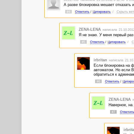
А разве блокировка мешает отказать 
#4
Ответить
/
Цитировать
/
Скрыть вет
ZENA-LENA
написала 21.10.201
Я не знаю. У меня первый раз
#5
Ответить
/
Цитировать
/
С
irbritan
написала 21.10.
Если блокировка на ф
автоматом. Но если ВМ
обратиться к админа
#6
Ответить
/
Цитиро
ZENA-LENA
н
Наверное, на 
#7
Ответит
irbrit