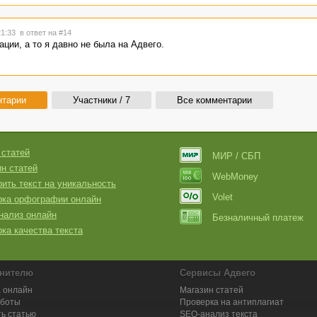
21:33
в ответ на #14
ции, а то я давно не была на Адвего.
нтарии
Участники / 7
Все комментарии
 статей
МИР / СБП
н статей
WebMoney
ить текст на уникальность
Volet
рка орфографии онлайн
нализ онлайн
Безналичный платеж
ка качества текста
нителю
Сервисы Адвего
 онлайн
Магазин статей
аботы
Проверка на антиплагиат
ь статью
SEO-анализ текста