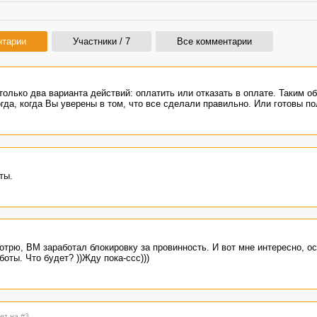
нтарии
Участники / 7
Все комментарии
только два варианта действий: оплатить или отказать в оплате. Таким о
гда, когда Вы уверены в том, что все сделали правильно. Или готовы по
ты.
мотрю, ВМ заработал блокировку за провинность. И вот мне интересно, о
оты. Что будет? ))Жду пока-ссс)))
ет на #3