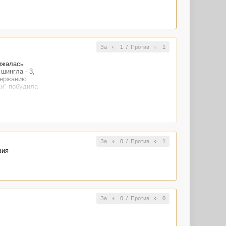
За
1
/
Против
1
нижалась
шингла - 3,
держанию
ки" побудила
 самым не
За
0
/
Против
1
вия
За
0
/
Против
0