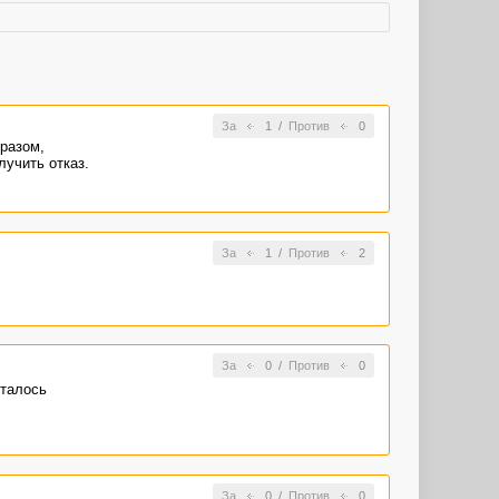
За
1
/
Против
0
бразом,
лучить отказ.
За
1
/
Против
2
За
0
/
Против
0
сталось
За
0
/
Против
0