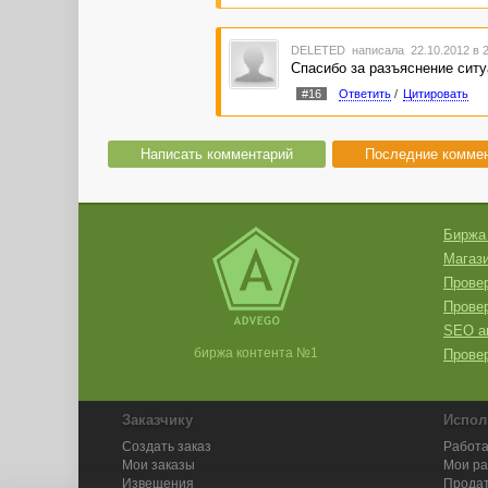
DELETED
написала 22.10.2012 в 
Спасибо за разъяснение ситуа
#16
Ответить
/
Цитировать
Написать комментарий
Последние комме
Биржа
Магази
Провер
Прове
SEO а
биржа контента №1
Провер
Заказчику
Испол
Создать заказ
Работа
Мои заказы
Мои р
Извещения
Продат