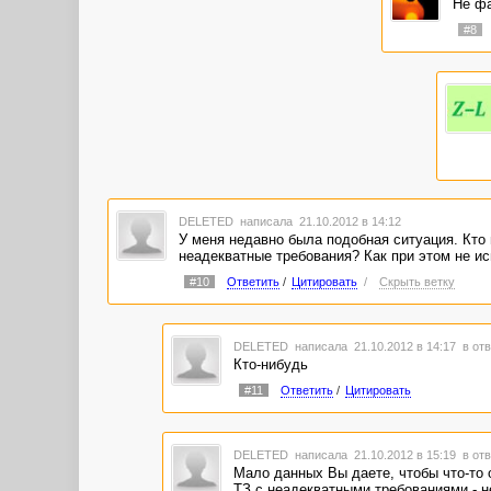
Не ф
#8
DELETED
написала 21.10.2012 в 14:12
У меня недавно была подобная ситуация. Кто
неадекватные требования? Как при этом не ис
#10
Ответить
/
Цитировать
/
Скрыть ветку
DELETED
написала 21.10.2012 в 14:17
в отв
Кто-нибудь
#11
Ответить
/
Цитировать
DELETED
написала 21.10.2012 в 15:19
в отв
Мало данных Вы даете, чтобы что-то 
ТЗ с неадекватными требованиями - не