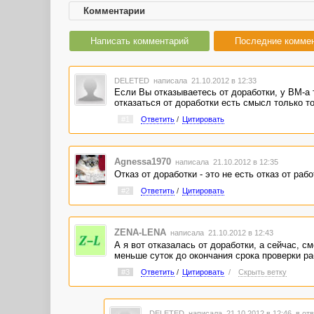
Комментарии
Написать комментарий
Последние комме
DELETED
написала 21.10.2012 в 12:33
Если Вы отказываетесь от доработки, у ВМ-а 
отказаться от доработки есть смысл только то
#1
Ответить
/
Цитировать
Agnessa1970
написала 21.10.2012 в 12:35
Отказ от доработки - это не есть отказ от рабо
#2
Ответить
/
Цитировать
ZENA-LENA
написала 21.10.2012 в 12:43
А я вот отказалась от доработки, а сейчас, с
меньше суток до окончания срока проверки раб
#3
Ответить
/
Цитировать
/
Скрыть ветку
DELETED
написала 21.10.2012 в 12:46
в отв