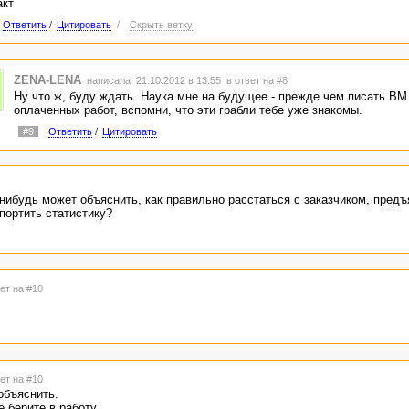
акт
Ответить
/
Цитировать
/
Скрыть ветку
ZENA-LENA
написала 21.10.2012 в 13:55
в ответ на #8
Ну что ж, буду ждать. Наука мне на будущее - прежде чем писать ВМ
оплаченных работ, вспомни, что эти грабли тебе уже знакомы.
#9
Ответить
/
Цитировать
 нибудь может объяснить, как правильно расстаться с заказчиком, пре
портить статистику?
ет на #10
ет на #10
объяснить.
 берите в работу.