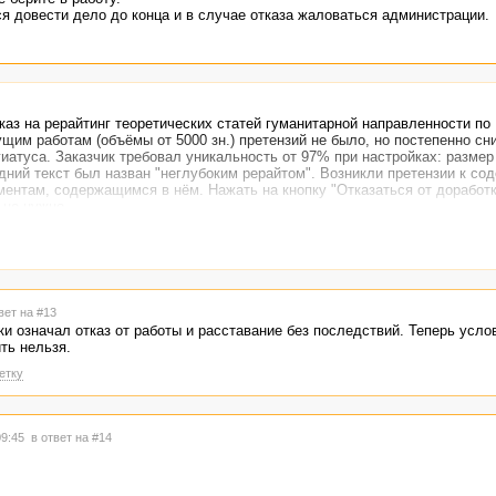
я довести дело до конца и в случае отказа жаловаться администрации.
аз на рерайтинг теоретических статей гуманитарной направленности по
щим работам (объёмы от 5000 зн.) претензий не было, но постепенно с
атуса. Заказчик требовал уникальность от 97% при настройках: размер 
едний текст был назван "неглубоким рерайтом". Возникли претензии к со
оментам, содержащимся в нём. Нажать на кнопку "Отказаться от доработ
 не нужно.
казаться от доработки" добавить кнопку "Отказаться от работы", и тем
вет на #13
ки означал отказ от работы и расставание без последствий. Теперь усло
ть нельзя.
етку
09:45
в ответ на #14