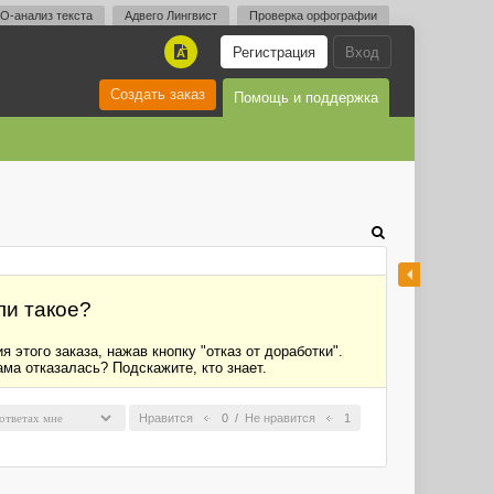
O-анализ текста
Адвего Лингвист
Проверка орфографии
Регистрация
Вход
A
Создать заказ
Помощь и поддержка
ли такое?
этого заказа, нажав кнопку "отказ от доработки".
ама отказалась? Подскажите, кто знает.
Нравится
0
/
Не нравится
1