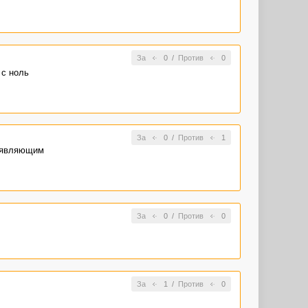
За
0
/
Против
0
 с ноль
За
0
/
Против
1
дъявляющим
За
0
/
Против
0
За
1
/
Против
0