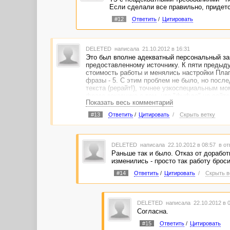
Если сделали все правильно, придетс
#12
Ответить
/
Цитировать
DELETED
написала 21.10.2012 в 16:31
Это был вполне адекватный персональный зак
предоставленному источнику. К пяти предыду
стоимость работы и менялись настройки Плаги
фразы - 5. С этим проблем не было, но посл
текста (рерайт!), точнее узкоспециальным м
фраза заказчика о том, что "фуфло" на сайте
Показать весь комментарий
Было бы неплохо к кнопкам "Выполнить" и "От
увеличивать процент отказов в статистике.
#13
Ответить
/
Цитировать
/
Скрыть ветку
DELETED
написала 22.10.2012 в 08:57
в от
Раньше так и было. Отказ от доработ
изменились - просто так работу броси
#14
Ответить
/
Цитировать
/
Скрыть в
DELETED
написала 22.10.2012 в 
Согласна.
#15
Ответить
/
Цитировать