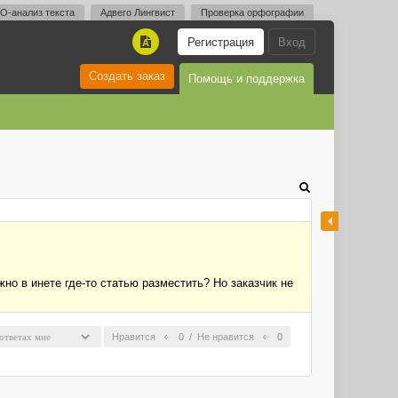
O-анализ текста
Адвего Лингвист
Проверка орфографии
Регистрация
Вход
A
Создать заказ
Помощь и поддержка
но в инете где-то статью разместить? Но заказчик не
Нравится
0
/
Не нравится
0