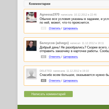
Комментарии
Agnessa1970
написала 10.12.2012 в 22:46
Обычно все условия указаны в задании, и усл
по ней, может, что-то прояснится.
#1
Ответить
/
Цитировать
Белоусов (advego)
написал 11.12.2012 в 18:11
Добрый день! Не разобрались? Скорее всего,
отправить заказчику в карточке работы. Сооб
#2
Ответить
/
Цитировать
DELETED
написала 11.12.2012 в 19:10
Спасибо всем большое, оказывается нужно был
#3
Ответить
/
Цитировать
Написать комментарий