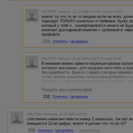
DELETED
написал 21.12.2008 в 15:58
в ответ на #3
значит ты что то не то вводиш если не влез, дли
подходят ТОЛЬКО кошельки от вебмани, букву зе
который у тебя z , конвертироватся ничего не буде
означает долларовый кошелек r- рублевый e- евр
профайле
#4
Ответить
/
Цитировать
DELETED
написал 03.02.2009 в 00:23
в ответ на #3
В вебмани можно завести кошельки разных валют 
интернет-магазинах, для продажи чего-либо и ещё
без надобности. Деньги с адвего сегодня перевёл 
а там, внутри кошелька, можно конвертировать 
работает, но там нужно внимательно смотреть - в
пароли и всё остальное. Лучше позаводить неско
Показать весь комментарий
так сделал и убедился, что был прав. Всё получи
сталкивался и долго доходил до всего сам. Тепер
#7
Ответить
/
Цитировать
DELETED
написала 01.02.2009 в 20:57
собственно написано ввести номер Z кошелька, так вот во
вмещается 12-ая цифра, может я делаю что- то не то?
#5
Ответить
/
Цитировать
/
Скрыть ветку