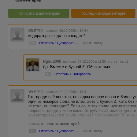
Комментарии
Написать комментарий
Последние комментарии
DELETED
написал 19.10.2008 в 19:44
модераторы сюда не заходят?
#1
Ответить
/
Цитировать
/
Скрыть ветку
Rgsu2008
написал 07.12.2008 в 11:56
в ответ на #1
Да. Вместе с буквой Z. Обязательно.
#2
Ответить
/
Цитировать
DELETED
написал 21.12.2008 в 15:31
Так, вроде всё понятно, но задам вопрос снова и более у
один из номеров сюда не влез, хоть с буквой Z, хоть без 
не стал, он подходит? Если да, я так понял нужно вперед
вопросов, вроде у меня кошелёк рублёвый, значит деньги
конвертироваться в рубли или нет? Что означает "z" в н
деньги, пересылаемые на кошелёк, конвертироваться не б
Показать весь комментарий
#3
Ответить
/
Цитировать
/
Скрыть ветку