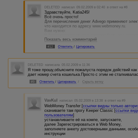
DELETED
написал 09.02.2009 в 02:40
в ответ на #8
Здравствуйте, Katia245!
Всё очень просто!
Для перечисления денег Advego применяют эле
что находится по адресу www.webmoney.ru.
Вам нужно:
I) Зарегистрироваться в системе (есть два вариа
Показать весь комментарий
или через Keeper Lite;
II) По окончании регистрации Вам надо создать
#12
Ответить
/
Цитировать
номер он состоит из 12 цифр и перед ним стоит л
Теперь на сайте www.advego.ru войдём свой проф
авторизованным пользователям
] и впишем номе
в соответсвующее поле!
DELETED
написала 05.02.2009 в 11:36
III) Привлекаем клиентов по своей партнёрской 
Я тоже прошу,объясните пожалуста порядок действий как
или выполняем заказы!
дает номер счета кошелька.Просто с этим не сталкивала
Что ещё будет непонятно пишите, постараюсь от
#9
Ответить
/
Цитировать
/
Скрыть ветку
VavKul
написал 05.02.2009 в 13:38
в ответ на #9
WebMoney Transfer [
ссылки видны только автор
скачиваете там прогу Keeper Classic [
ссылки вид
пользователям
]
устанавливаете её на компе, запускаете,
далее Зарегестрироваться в Web Money,
заполняете анкету достоверными данными, особе
инструкции