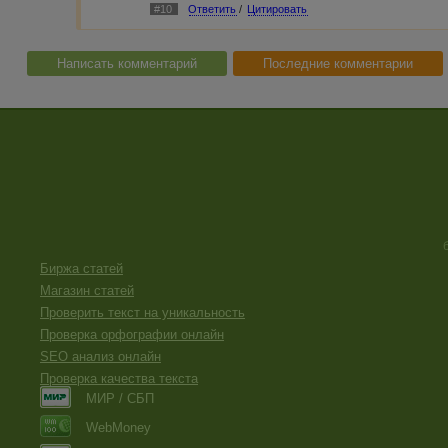
#10
Ответить
/
Цитировать
Написать комментарий
Последние комментарии
Биржа статей
Магазин статей
Проверить текст на уникальность
Проверка орфографии онлайн
SEO анализ онлайн
Проверка качества текста
МИР / СБП
WebMoney