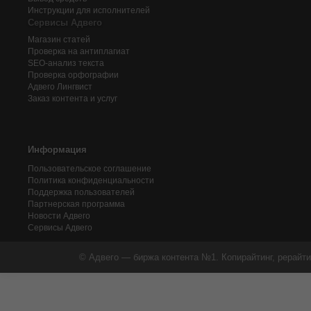
Инструкции для исполнителей
Сервисы Адвего
Магазин статей
Проверка на антиплагиат
SEO-анализ текста
Проверка орфографии
Адвего
Лингвист
Заказ контента и услуг
Информация
Пользовательское соглашение
Политика конфиденциальности
Поддержка пользователей
Партнерская программа
Новости Адвего
Сервисы Адвего
© Адвего — биржа контента №1. Копирайтинг, рерайти