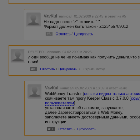
VavKul
написал 01.02.2009 в 22:45
в ответ на #5
Не надо после "Z" ставить "-"
Формат должен быть такой - Z123456789012
#6
Ответить
/
Цитировать
DELETED
написала 04.02.2009 в 20:25
люди вообще не че не понимаю как получить деньги.что за
плиз!
#8
Ответить
/
Цитировать
/
Скрыть ветку
VavKul
написал 05.02.2009 в 13:39
в ответ на #8
WebMoney Transfer [
ссылки видны только автор
скачиваете там прогу Keeper Classic 3.7.0.0 [
ссыл
пользователям
]
устанавливаете её на компе, запускаете,
далее Зарегестрироваться в Web Money,
заполняете анкету достоверными данными, особе
инструкции
#11
Ответить
/
Цитировать