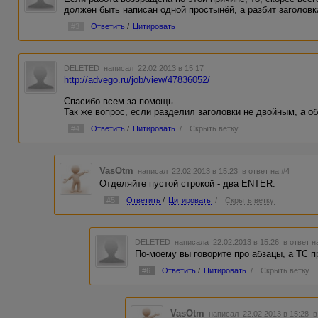
текст текст текст текст текст текст текст текст текст текст
должен быть написан одной простынёй, а разбит заголовк
текст
#3
Ответить
/
Цитировать
текст текст текст текст текст текст текст текст текст текст
текст
текст текст текст текст текст текст текст текст текст текст
текст
DELETED
написал 22.02.2013 в 15:17
http://advego.ru/job/view/47836052/
Спасибо всем за помощь
Так же вопрос, если разделил заголовки не двойным, а 
#4
Ответить
/
Цитировать
/
Скрыть ветку
VasOtm
написал 22.02.2013 в 15:23
в ответ на #4
Отделяйте пустой строкой - два ENTER.
#5
Ответить
/
Цитировать
/
Скрыть ветку
DELETED
написала 22.02.2013 в 15:26
в ответ н
По-моему вы говорите про абзацы, а ТС п
#6
Ответить
/
Цитировать
/
Скрыть ветку
VasOtm
написал 22.02.2013 в 15:28
в