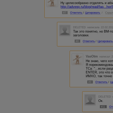
Ну целесообразно отделять и абз
http://advego.ru/blog/read/faq...h
#7
Ответить
/
Цитировать
/
Скрыт
DELETED
написала 22.02.201
Так это понятно, но ВМ-т
заголовки.
#8
Ответить
/
Цитировать
VasOtm
написал 2
Не знаю, чего хо
Я порекомендова
ТСа: "...если ра
ENTER, это что 
ИМХО, так точно 
#9
Ответить
/
Ц
DELETED
Ок.
#11
От