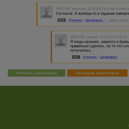
DELETED
написала 22.02.2013 в 15:58
в ответ 
Согласна. А вообще-то в задании наверн
#14
Ответить
/
Цитировать
/
Скрыть ветку
DELETED
написал 22.02.2013 в 16:03
Я когда начинал, кажется и букв
правильно сделать, не то что сло
получалась.
#15
Ответить
/
Цитировать
Написать комментарий
Последние комментарии