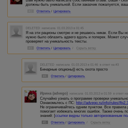
Вам нужно было написать собственный отзыв. Ваши - ско
должны быть уникальной. Если заказчик пожалуется, ваш 
#2
Ответить
/
Цитировать
DELETED
написала 01.03.2013 в 01:45
Я на эти рационы смотрю и не решаюсь никак. Если Вы но
нужно было облазить адвего вдоль и поперек. Может слу
проверяет на уникальность тексты.
#3
Ответить
/
Цитировать
/
Скрыть ветку
DELETED
написала 01.03.2013 в 01:46
в ответ на #3
Бинарные опционы)) есть охота просто
#4
Ответить
/
Цитировать
Ирина (advego)
написала 01.03.2013 в 01:59
в ответ н
Случайно узнать о программе проверки уникальнос
Ознакомьтесь с ПС:
http://advego.ru/info/rules/#p2.
Не ограничивайтесь одним пунктом. Все правила 
помогает избежать многих ошибок. Также очень п
знаний: [
ссылки видны только авторизованным п
#5
Ответить
/
Цитировать
/
Скрыть ветку