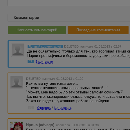
Комментарии
Написать комментарий
Последние комментарии
Лучший комментарий
DELETED
написал 01.03.2013 в 02:57
Да не обязательно "только для тех, кто торговал этими 
Парни про лифчики и беременность, девушки про рыбал
#7
В контексте
DELETED
написал 01.03.2013 в 01:20
Как-то вы путано излагаете...
"...существующие отзывы реальных людей..."
"Может, мне надо было эти отзывы самому сочинить?"
Так вы что, скопировали отзывы откуда-то и вставили в с
Заказ не виден -- указанная работа не найдена.
#1
Ответить
/
Цитировать
Ирина (advego)
написала 01.03.2013 в 01:38