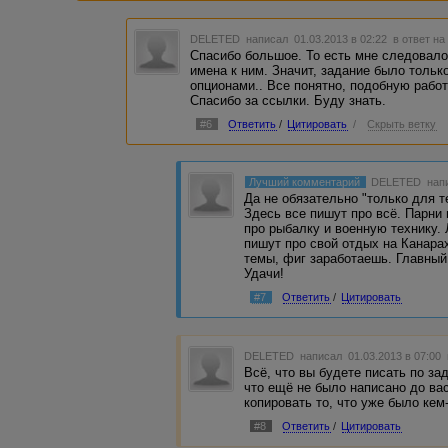
DELETED
написал 01.03.2013 в 02:22
в ответ на
Спасибо большое. То есть мне следовало
имена к ним. Значит, задание было только
опционами.. Все понятно, подобную работ
Спасибо за ссылки. Буду знать.
#6
Ответить
/
Цитировать
/
Скрыть ветку
Лучший комментарий
DELETED
напи
Да не обязательно "только для т
Здесь все пишут про всё. Парни
про рыбалку и военную технику.
пишут про свой отдых на Канара
темы, фиг заработаешь. Главный 
Удачи!
#7
Ответить
/
Цитировать
DELETED
написал 01.03.2013 в 07:00
Всё, что вы будете писать по з
что ещё не было написано до ва
копировать то, что уже было кем
#8
Ответить
/
Цитировать