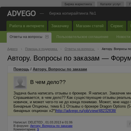
Биржа маркетинга
Каталог услуг
П
—
биржа копирайтинга №1
Работа в интернете
Заказчику
Магазин статей
Сервис
Ответы на вопросы
Пользовательское соглашение
Новости
Адвего
Помощь и поддержка
Ответы на вопросы
Автору. Вопросы п
Автору. Вопросы по заказам — Фору
Помощь
/
Автору. Вопросы по заказам
В чем дело??
Задача была написать отзывы о брокере. Я написал. Заказчик мн
Спрашивается, в чем дело?? Как существующие отзывы реальны
новичок, и может чего-то не до конца понимаю. Может, мне надо
Бинарные Опционы, тема 6.1 Отзывы о брокере Dragon Options (5
бинарных опционах х2*)
http://advego.ru/job/view/48232838/
Написал: DELETED , 01.03.2013 в 01:06
В форуме:
Автору. Вопросы по заказам
Комментариев:
9