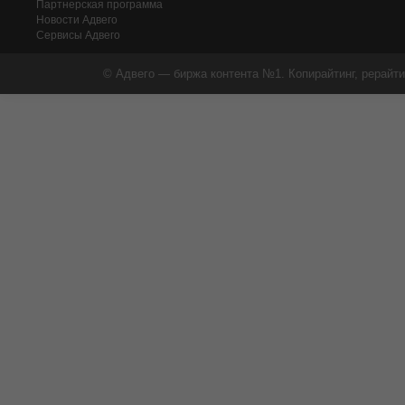
Партнерская программа
Новости Адвего
Сервисы Адвего
© Адвего — биржа контента №1. Копирайтинг, рерайти