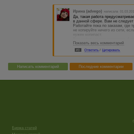
Ирина (advego)
написала 01.03.20
Да, такая работа предусматрива
в данной сфере. Вам не следует 
Работайте пока по заказам, где 
не копируйте ничего из сети, есл
нужен копипаст.
Все работы нужно проверять Адв
Показать весь комментарий
Сдав неуникальную работу, вы ри
регистрировать нельзя, посколь
#9
Ответить
/
Цитировать
Не повторяйте больше таких оши
будет, а вот проблемы - наверняк
Написать комментарий
Последние комментарии
Биржа статей