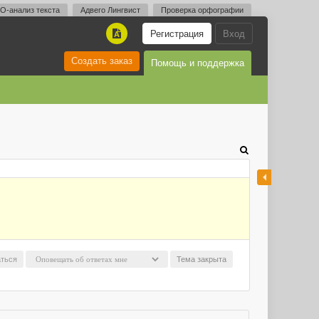
O-анализ текста
Адвего Лингвист
Проверка орфографии
Регистрация
Вход
A
Создать заказ
Помощь и поддержка
ться
Тема закрыта