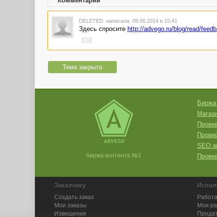
Комментарии
DELETED
написала 09.06.2014 в 15:41
Здесь спросите
http://advego.ru/blog/read/feed
#1
Тема закрыта
Биржа
Магази
Провер
Прове
SEO а
биржа контента №1
Провер
Заказчику
Испол
Создать заказ
Работа
Мои заказы
Мои р
Извещения
Продат