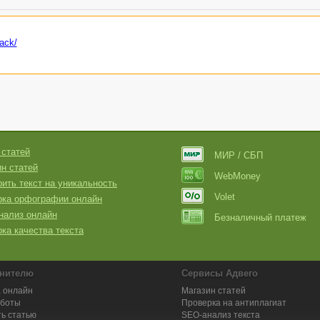
back/
 статей
МИР / СБП
н статей
WebMoney
ить текст на уникальность
Volet
рка орфографии онлайн
нализ онлайн
Безналичный платеж
ка качества текста
нителю
Сервисы Адвего
 онлайн
Магазин статей
аботы
Проверка на антиплагиат
ь статью
SEO-анализ текста