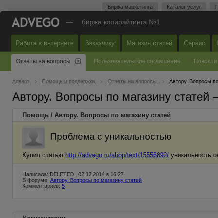
Биржа маркетинга
Каталог услуг
П
—
биржа копирайтинга №1
Работа в интернете
Заказчику
Магазин статей
Сервис
Ответы на вопросы
Пользовательское соглашение
Новости
Адвего
Помощь и поддержка
Ответы на вопросы
Автору. Вопросы по
Автору. Вопросы по магазину статей
Помощь
/
Автору. Вопросы по магазину статей
Проблема с уникальностью
Купил статью
http://advego.ru/shop/text/15556892/
уникальность о
Написала: DELETED , 02.12.2014 в 16:27
В форуме:
Автору. Вопросы по магазину статей
Комментариев:
5