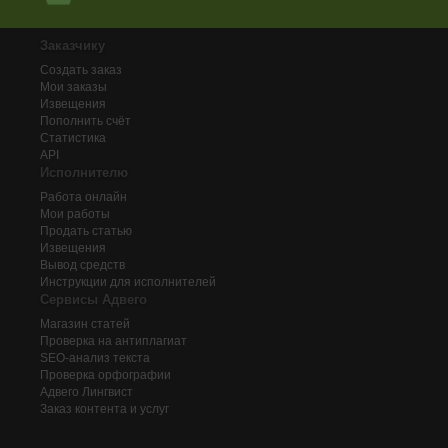
Заказчику
Создать заказ
Мои заказы
Извещения
Пополнить счёт
Статистика
API
Исполнителю
Работа онлайн
Мои работы
Продать статью
Извещения
Вывод средств
Инструкции для исполнителей
Сервисы Адвего
Магазин статей
Проверка на антиплагиат
SEO-анализ текста
Проверка орфографии
Адвего
Лингвист
Заказ контента и услуг