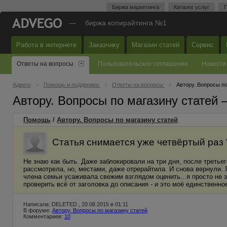
Биржа маркетинга
Каталог услуг
П
—
биржа копирайтинга №1
Работа в интернете
Заказчику
Магазин статей
Сервис
Ответы на вопросы
Пользовательское соглашение
Новости
Адвего
Помощь и поддержка
Ответы на вопросы
Автору. Вопросы по
Автору. Вопросы по магазину статей
Помощь
/
Автору. Вопросы по магазину статей
Статья снимается уже четвёртый раз
Не знаю как быть. Даже заблокировали на три дня, после третье
рассмотрела, но, местами, даже отрерайтила. И снова вернули. 
члена семьи усаживала свежим взглядом оценить...я просто не з
проверить всё от заголовка до описания - и это моё единственное
Написала: DELETED , 20.08.2015 в 01:11
В форуме:
Автору. Вопросы по магазину статей
Комментариев:
10