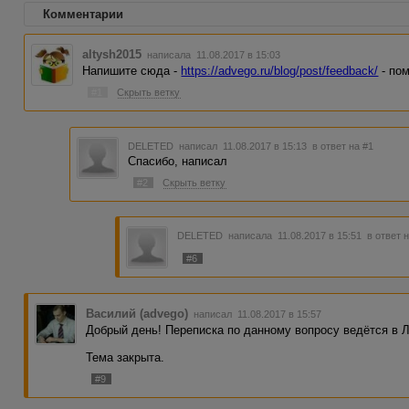
Комментарии
altysh2015
написала 11.08.2017 в 15:03
Напишите сюда -
https://advego.ru/blog/post/feedback/
- пом
#1
Скрыть ветку
DELETED
написал 11.08.2017 в 15:13
в ответ на #1
Спасибо, написал
#2
Скрыть ветку
DELETED
написала 11.08.2017 в 15:51
в ответ 
#6
Василий (advego)
написал 11.08.2017 в 15:57
Добрый день! Переписка по данному вопросу ведётся в 
Тема закрыта.
#9