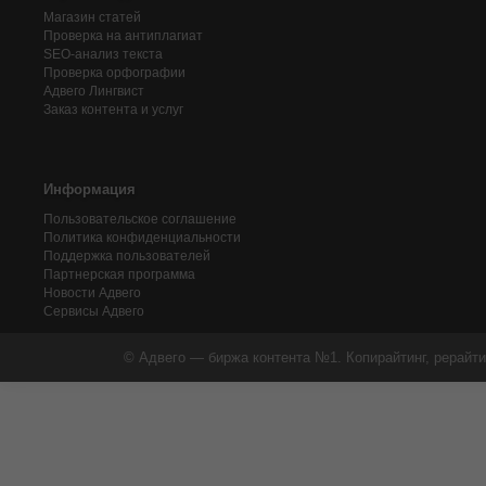
Магазин статей
Проверка на антиплагиат
SEO-анализ текста
Проверка орфографии
Адвего
Лингвист
Заказ контента и услуг
Информация
Пользовательское соглашение
Политика конфиденциальности
Поддержка пользователей
Партнерская программа
Новости Адвего
Сервисы Адвего
© Адвего — биржа контента №1. Копирайтинг, рерайти