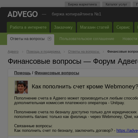
Биржа маркетинга
Каталог услуг
П
—
биржа копирайтинга №1
Работа в интернете
Заказчику
Магазин статей
Сервис
Ответы на вопросы
Пользовательское соглашение
Новости
Адвего
Помощь и поддержка
Ответы на вопросы
Финансовые вопро
Финансовые вопросы — Форум Адвег
Помощь
/
Финансовые вопросы
Как пополнить счет кроме Webmoney
Пополнение счета в Адвего может производиться любым способ
дополнительная комиссия платежного оператора - Unitpay.
Пополнение счета по безналу доступно только для юридических
пополнять баланс только как физлица - через Webmoney, Qiwi, ка
Связанные вопросы:
Как пополнить счет по безналу, заключить договор? -
https://adv