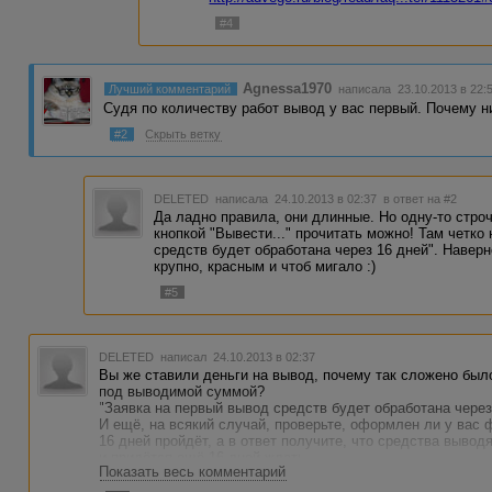
#4
Agnessa1970
Лучший комментарий
написала 23.10.2013 в 22:
Судя по количеству работ вывод у вас первый. Почему н
#2
Скрыть ветку
DELETED
написала 24.10.2013 в 02:37
в ответ на #2
Да ладно правила, они длинные. Но одну-то стро
кнопкой "Вывести..." прочитать можно! Там четко
средств будет обработана через 16 дней". Навер
крупно, красным и чтоб мигало :)
#5
DELETED
написал 24.10.2013 в 02:37
Вы же ставили деньги на вывод, почему так сложено было
под выводимой суммой?
"Заявка на первый вывод средств будет обработана через
И ещё, на всякий случай, проверьте, оформлен ли у вас 
16 дней пройдёт, а в ответ получите, что средства выво
и придётся ещё 16 дней ждать.
Показать весь комментарий