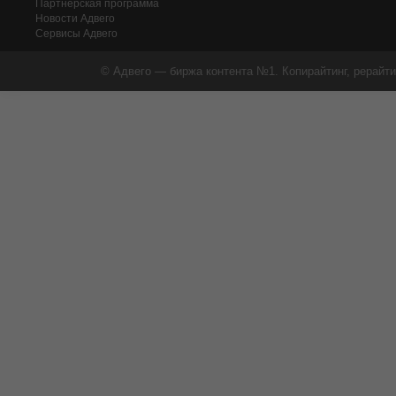
Партнерская программа
Новости Адвего
Сервисы Адвего
© Адвего — биржа контента №1. Копирайтинг, рерайти