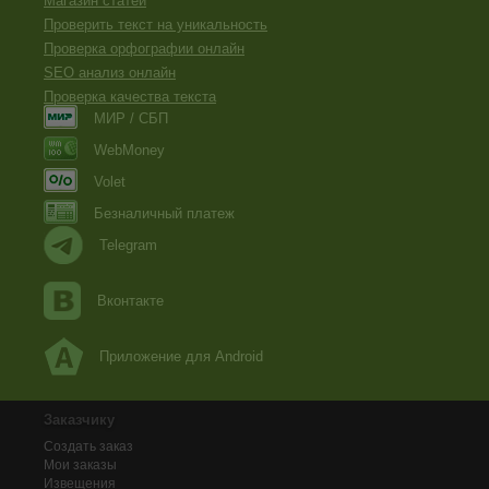
Магазин статей
Проверить текст на уникальность
Проверка орфографии онлайн
SEO анализ онлайн
Проверка качества текста
МИР / СБП
WebMoney
Volet
Безналичный платеж
Telegram
Вконтакте
Приложение для Android
Заказчику
Создать заказ
Мои заказы
Извещения