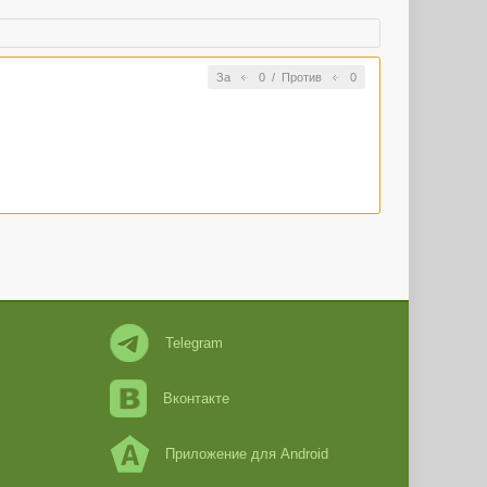
За
0
/
Против
0
Telegram
Вконтакте
Приложение для Android