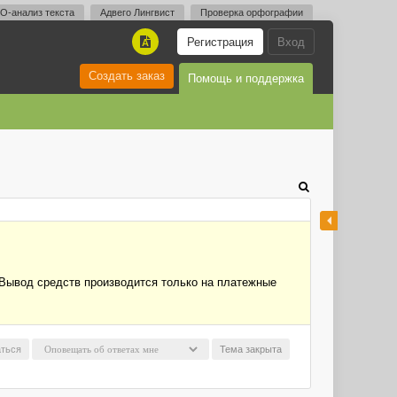
O-анализ текста
Адвего Лингвист
Проверка орфографии
Регистрация
Вход
A
Создать заказ
Помощь и поддержка
"Вывод средств производится только на платежные
ться
Тема закрыта