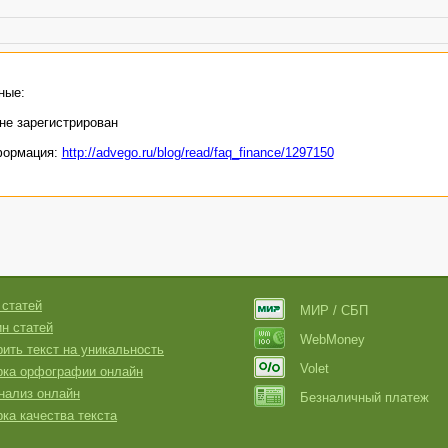
ные:
не зарегистрирован
формация:
http://advego.ru/blog/read/faq_finance/1297150
 статей
МИР / СБП
н статей
WebMoney
ить текст на уникальность
Volet
рка орфографии онлайн
нализ онлайн
Безналичный платеж
ка качества текста