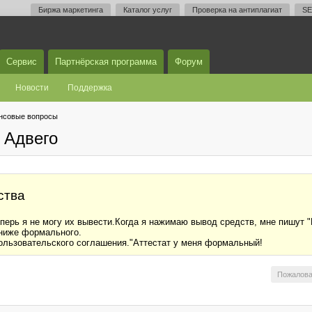
Биржа маркетинга
Каталог услуг
Проверка на антиплагиат
SE
Сервис
Партнёрская программа
Форум
Новости
Поддержка
нсовые вопросы
 Адвего
ства
еперь я не могу их вывести.Когда я нажимаю вывод средств, мне пишут 
 ниже формального.
ользовательского соглашения."Аттестат у меня формальный!
Пожалова