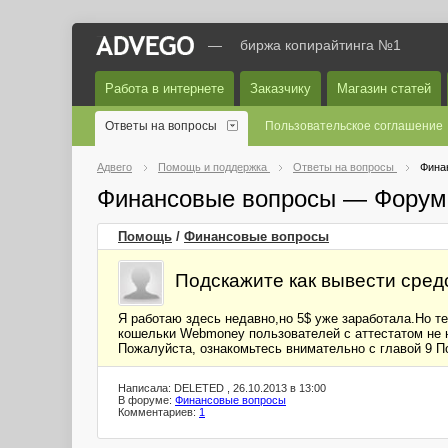
—
биржа копирайтинга №1
Работа в интернете
Заказчику
Магазин статей
Ответы на вопросы
Пользовательское соглашение
Адвего
Помощь и поддержка
Ответы на вопросы
Фина
Финансовые вопросы — Форум
Помощь
/
Финансовые вопросы
Подскажите как вывести сред
Я работаю здесь недавно,но 5$ уже заработала.Но т
кошельки Webmoney пользователей с аттестатом не
Пожалуйста, ознакомьтесь внимательно с главой 9 П
Написала: DELETED , 26.10.2013 в 13:00
В форуме:
Финансовые вопросы
Комментариев:
1