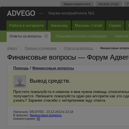
Биржа маркетинга
Каталог услуг
П
—
биржа копирайтинга №1
Работа в интернете
Заказчику
Магазин статей
Сервис
Ответы на вопросы
Пользовательское соглашение
Новости
Адвего
Помощь и поддержка
Ответы на вопросы
Финансовые вопро
Финансовые вопросы — Форум Адвег
Помощь
/
Финансовые вопросы
Вывод средств.
Простите пожалуйста я новичок и мне нужна помощь относительн
получается. Напишите пожалуйста один раз алгоритм как это сде
узнать? Заранее спасибо с нетерпением жду ответа.
Написала: DELETED , 13.12.2013 в 22:18
В форуме:
Финансовые вопросы
Комментариев:
45