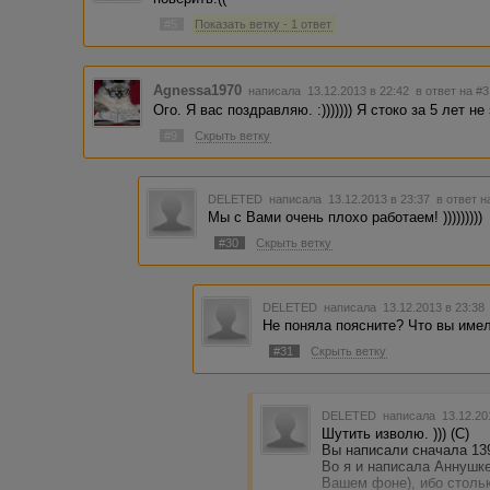
#5
Показать ветку - 1 ответ
Agnessa1970
написала 13.12.2013 в 22:42
в ответ на #3
Ого. Я вас поздравляю. :))))))) Я стоко за 5 лет н
#9
Скрыть ветку
DELETED
написала 13.12.2013 в 23:37
в ответ н
Мы с Вами очень плохо работаем! )))))))))
#30
Скрыть ветку
DELETED
написала 13.12.2013 в 23:3
Не поняла поясните? Что вы име
#31
Скрыть ветку
DELETED
написала 13.12.20
Шутить изволю. ))) (С)
Вы написали сначала 139
Во я и написала Аннушке
Вашем фоне), ибо стольк