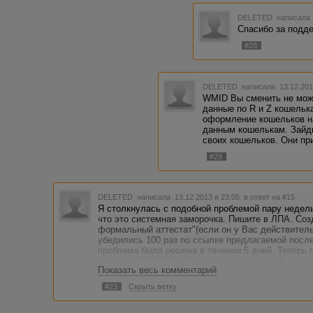
DELETED
написала 
Спасибо за подде
#28
DELETED
написала 13.12.201
WMID Вы сменить не може
данные по R и Z кошельк
оформление кошельков н
данным кошелькам. Зайди
своих кошельков. Они пр
#29
DELETED
написала 13.12.2013 в 23:05
в ответ на #15
Я столкнулась с подобной проблемой пару недел
что это системная заморочка. Пишите в ЛПА. Соз
формальный аттестат"(если он у Вас действит
убедились 100 раз по ссылке предлагаемой после 
проблема была решена в течении 5 дней. Теперь 
вывода! ДОЛГОВАСТЕНЬКО получается! А шо дел
Показать весь комментарий
#23
Скрыть ветку