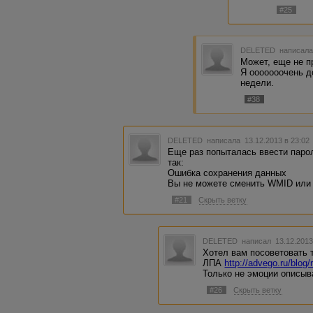
#25
DELETED
написала
Может, еще не 
Я ооооооочень д
недели.
#38
DELETED
написала 13.12.2013 в 23:0
Еще раз попыталась ввести паро
так:
Ошибка сохранения данных
Вы не можете сменить WMID или
#21
Скрыть ветку
DELETED
написал 13.12.2013
Хотел вам посоветовать т
ЛПА
http://advego.ru/blog
Только не эмоции описыв
#26
Скрыть ветку