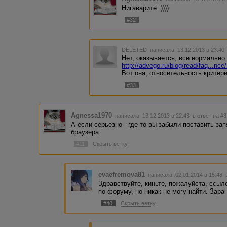
Нигаварите :))))
#32
DELETED
написала 13.12.2013 в 23:4
Нет, оказывается, все нормально.
http://advego.ru/blog/read/faq...
Вот она, относительность критери
#33
Agnessa1970
написала 13.12.2013 в 22:43
в ответ на #3
А если серьезно - где-то вы забыли поставить зап
браузера.
#11
Скрыть ветку
evaefremova81
написала 02.01.2014 в 15:48
Здравствуйте, киньте, пожалуйста, ссыл
по форуму, но никак не могу найти. Зара
#40
Скрыть ветку