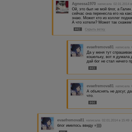
Agnessa1970
написала 02.01.2014 
Ой, это был не мой блог, а Галин
сейчас она перенесла его на как
знаю. Может кто из коллег подки
А что хотели? Может так скажем
#42
Скрыть ветку
evaefremova81
написала 0
Да у меня тут спрашиваю
кошельку, вот я думала 
дай бог не стал ничего 
#43
evaefremova81
написала 0
А объяснять не досуг, д
что.
#44
evaefremova81
написала 02.01.2014 в 15:49
блог имелось ввиду =))))