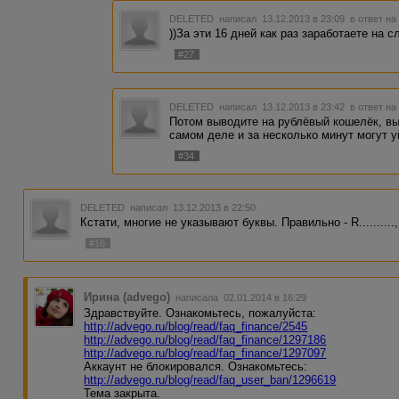
DELETED
написал 13.12.2013 в 23:09
в ответ на
))За эти 16 дней как раз заработаете на
#27
DELETED
написал 13.12.2013 в 23:42
в ответ на
Потом выводите на рублёвый кошелёк, вы
самом деле и за несколько минут могут у
#34
DELETED
написал 13.12.2013 в 22:50
Кстати, многие не указывают буквы. Правильно - R.........., Z
#16
Ирина (advego)
написала 02.01.2014 в 16:29
Здравствуйте. Ознакомьтесь, пожалуйста:
http://advego.ru/blog/read/faq_finance/2545
http://advego.ru/blog/read/faq_finance/1297186
http://advego.ru/blog/read/faq_finance/1297097
Аккаунт не блокировался. Ознакомьтесь:
http://advego.ru/blog/read/faq_user_ban/1296619
Тема закрыта.