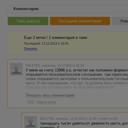
Комментарии
Тема закрыта
Последние комментарии
Учас
Еще 2 ветки / 2 комментария в темe
Последний:
13.12.2013 в 19:03
Показать
DELETED
написала 13.12.2013 в 22:34
У меня на счету 13996 у.е, аттестат как положено форм
открывается пользовательское соглашение, там перехожу
снова открывается заголовок о пользовательском соглаше
кругу. Я так подозреваю, что где, то должна быть кнопка с
Спасибо что откликнулись не бросайте помогите!!!
Показать весь комментарий
#3
Скрыть ветку
DELETED
написал 13.12.2013 в 22:39
в ответ на #3
тринадцать тысяч девятьсот девяносто шесть дол
поверить.((