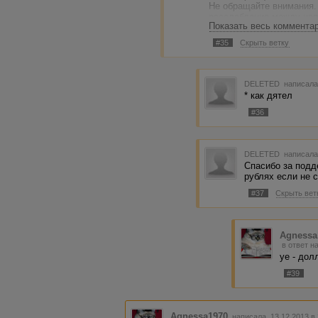
Не обращайте внимания.
расслабление между нап
Показать весь коммента
а работы все не уменьшае
усталость сказывается.
#35
Скрыть ветку
Вы не переживайте! Все 
страшно непонятным. Оп
помогут. )))
DELETED
написала
* как дятел
#36
DELETED
написала
Спасибо за подде
рублях если не 
#37
Скрыть вет
Agnessa
в ответ н
уе - дол
#39
Agnessa1970
написала 13.12.2013 в