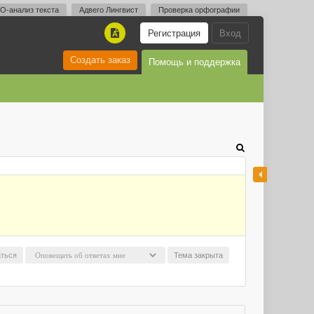
O-анализ текста
Адвего Лингвист
Проверка орфографии
Регистрация
Вход
A
Создать заказ
Помощь и поддержка
ться
Тема закрыта