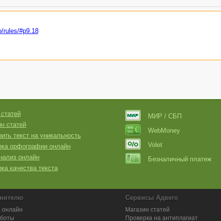
o/rules/#p9.18
 статей
МИР / СБП
н статей
WebMoney
ить текст на уникальность
Volet
рка орфографии онлайн
нализ онлайн
Безналичный платеж
ка качества текста
нителю
Сервисы Адвего
 онлайн
Магазин статей
аботы
Проверка на антиплагиат