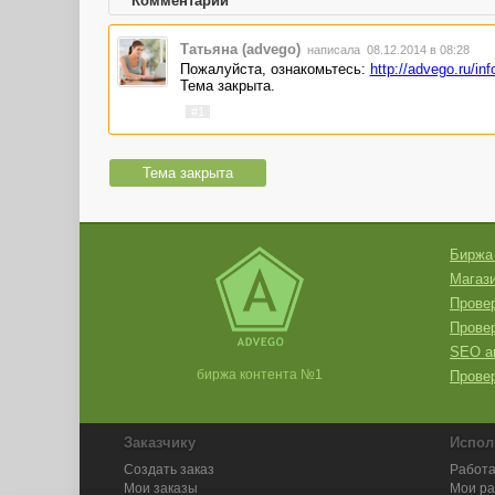
Комментарии
Татьяна (advego)
написала 08.12.2014 в 08:28
Пожалуйста, ознакомьтесь:
http://advego.ru/inf
Тема закрыта.
#1
Тема закрыта
Биржа
Магази
Провер
Прове
SEO а
биржа контента №1
Провер
Заказчику
Испол
Создать заказ
Работа
Мои заказы
Мои р