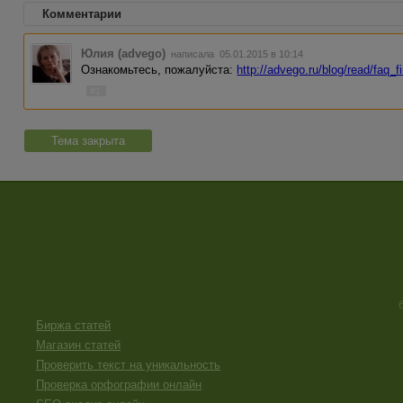
Комментарии
Юлия (advego)
написала 05.01.2015 в 10:14
Ознакомьтесь, пожалуйста:
http://advego.ru/blog/read/faq_
#1
Тема закрыта
Биржа статей
Магазин статей
Проверить текст на уникальность
Проверка орфографии онлайн